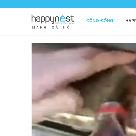
CỘNG ĐỒNG
HAP
M
Ạ
N
G
X
Ã
H
Ộ
I