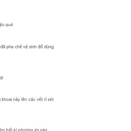
iệu quả
h đã pha chế vệ sinh đồ dùng
ng
khoai này lên các vết rỉ sét
ém bất kì phương án nào