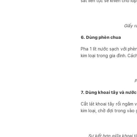
sát liên tục sẽ khiến cho lớ
Giấy r
6. Dùng phèn chua
Pha 1 lít nước sạch với phè
kim loại trong gia đình. Cách
P
7. Dùng khoai tây và nước
Cắt lát khoai tây rồi ngâm 
kim loại, chờ đợi trong vào 
Sự kết hợp giữa khoai 