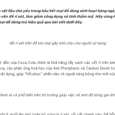
 vật liệu chủ yếu trong hầu hết mọi đồ dùng sinh hoạt hàng ngày
p vấn đề rỉ sét, làm giảm công dụng và tính thẩm mỹ. Hãy cùn
 loại dễ dàng mà hiệu quả qua bài viết dưới đây.
Vết rỉ sét trên đồ kim loại gây khó chịu cho người sử dụng
t đến của Coca Cola chính là khả năng tẩy sạch các vết rỉ trên kim
oca, các phản ứng hoá học của Axit Photphoric và Cacbon Dioxit t
 vật dụng, giúp “hồi phục” phần nào vẻ ngoài sáng bóng như mới của 
hành rẻ và phổ biến trên thị trường giúp việc vệ sinh đồ dùng gia đì
ột ít muối lên phủ toàn bộ vùng bị rỉ sét, rồi vắt chanh vào. Để h