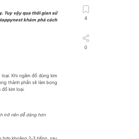
. Tuy vậy qua thời gian sử
4
g Happynest khám phá cách
0
 loại. Khi ngâm đồ dùng kim
rong thành phần sẽ làm bong
đồ kim loại.
nh trở nên dễ dàng hơn
ỗn hợp khoảng 2-3 tiếng, sau