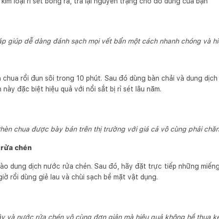
p kim loại rỉ sét bong ra, trả lại nguyên trạng cho đồ dùng của bạn
áp giúp dễ dàng đánh sạch mọi vết bẩn một cách nhanh chóng và h
n chua rồi đun sôi trong 10 phút. Sau đó dùng bàn chải và dung dịc
 này đặc biệt hiệu quả với nồi sắt bị rỉ sét lâu năm.
hèn chua được bày bán trên thị trường với giá cả vô cùng phải chă
 rửa chén
vào dung dịch nước rửa chén. Sau đó, hãy đặt trực tiếp những miếng 
giờ rồi dùng giẻ lau và chùi sạch bề mặt vật dụng.
tây và nước rửa chén vô cùng đơn giản mà hiệu quả không hề thua k