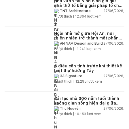
Nhà vườn tại Ninh Bình gìn giữ
nhà thờ tổ bằng giải pháp tổ chức
lại không gian
27/06/2026,
TNT Architecture
1
lượt thích |
12.364
lượt xem
Ngôi nhà mở giữa Hội An, nơi
thiên nhiên trở thành một phần
của cuộc sống
27/06/2026,
AN NAM Design and Build
1
lượt thích |
11.241
lượt xem
5 điều cần tính trước khi thiết kế
biệt thự hướng Tây
27/06/2026,
3A Signature
2
lượt thích |
12.295
lượt xem
Cải tạo nhà 300 năm tuổi thành
không gian sống hiện đại giữa
thiên nhiên
27/06/2026,
Thu Nguyễn
1
lượt thích |
10.153
lượt xem