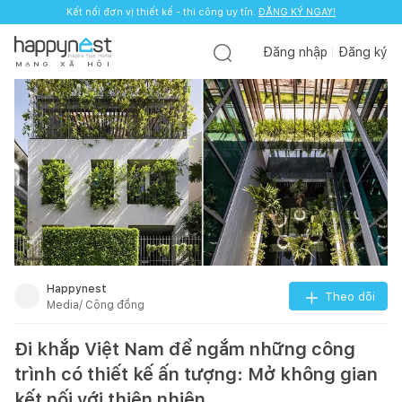
Kết nối đơn vị thiết kế - thi công uy tín.
ĐĂNG KÝ NGAY!
Đăng nhập
Đăng ký
M
Ạ
N
G
X
Ã
H
Ộ
I
Happynest
Theo dõi
Media/ Cộng đồng
Đi khắp Việt Nam để ngắm những công
trình có thiết kế ấn tượng: Mở không gian
kết nối với thiên nhiên