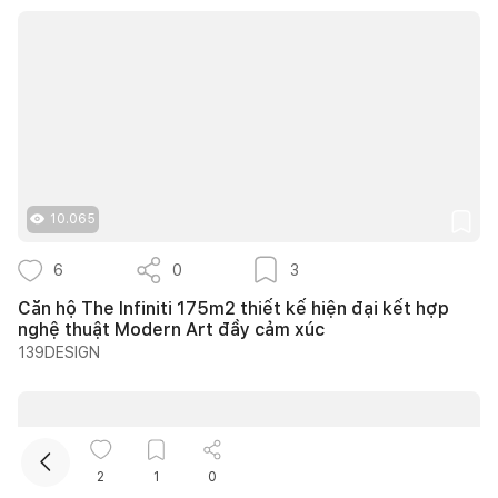
10.065
Kết nối thiết kế, thi công
6
0
3
Mua sắm hoàn thiện nhà
Căn hộ The Infiniti 175m2 thiết kế hiện đại kết hợp
nghệ thuật Modern Art đầy cảm xúc
139DESIGN
2
1
0