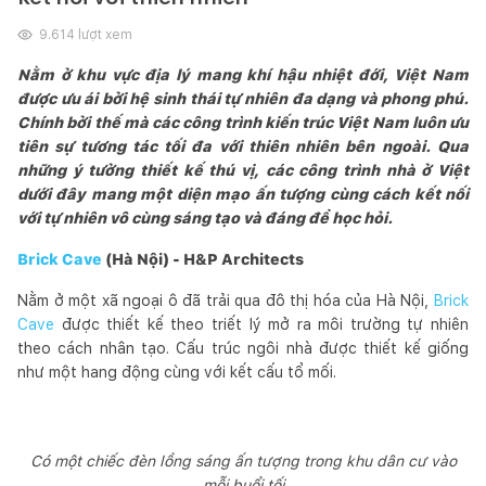
9.614
lượt xem
Nằm ở khu vực địa lý mang khí hậu nhiệt đới, Việt Nam
được ưu ái bởi hệ sinh thái tự nhiên đa dạng và phong phú.
Chính bởi thế mà các công trình kiến trúc Việt Nam luôn ưu
tiên sự tương tác tối đa với thiên nhiên bên ngoài. Qua
những ý tưởng thiết kế thú vị, các công trình nhà ở Việt
dưới đây mang một diện mạo ấn tượng cùng cách kết nối
với tự nhiên vô cùng sáng tạo và đáng để học hỏi.
Brick Cave
(Hà Nội) - H&P Architects
Nằm ở một xã ngoại ô đã trải qua đô thị hóa của Hà Nội,
Brick
Cave
được thiết kế theo triết lý mở ra môi trường tự nhiên
theo cách nhân tạo. Cấu trúc ngôi nhà được thiết kế giống
như một hang động cùng với kết cấu tổ mối.
Có một chiếc đèn lồng sáng ấn tượng trong khu dân cư vào
mỗi buổi tối