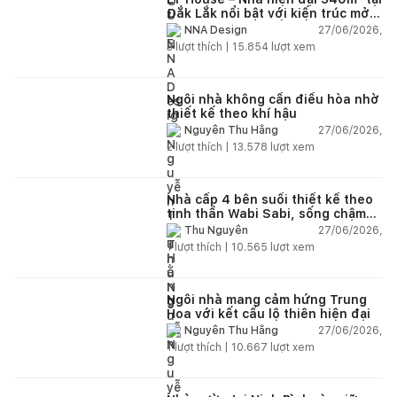
Đắk Lắk nổi bật với kiến trúc mở
và hệ sân vườn kết nối thiên
27/06/2026,
NNA Design
nhiên
3
lượt thích |
15.854
lượt xem
Ngôi nhà không cần điều hòa nhờ
thiết kế theo khí hậu
27/06/2026,
Nguyễn Thu Hằng
2
lượt thích |
13.578
lượt xem
Nhà cấp 4 bên suối thiết kế theo
tinh thần Wabi Sabi, sống chậm
giữa thiên nhiên
27/06/2026,
Thu Nguyễn
1
lượt thích |
10.565
lượt xem
Ngôi nhà mang cảm hứng Trung
Hoa với kết cấu lộ thiên hiện đại
27/06/2026,
Nguyễn Thu Hằng
1
lượt thích |
10.667
lượt xem