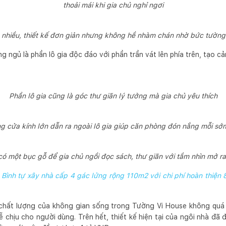
thoải mái khi gia chủ nghỉ ngơi
 nhiều, thiết kế đơn giản nhưng không hề nhàm chán nhờ bức tường
g ngủ là phần lô gia độc đáo với phần trần vát lên phía trên, tạo 
Phần lô gia cũng là góc thư giãn lý tưởng mà gia chủ yêu thích
g cửa kính lớn dẫn ra ngoài lô gia giúp căn phòng đón nắng mỗi sớ
ó một bục gỗ để gia chủ ngồi đọc sách, thư giãn với tầm nhìn mở ra
ình tự xây nhà cấp 4 gác lửng rộng 110m2 với chi phí hoàn thiện 
à chất lượng của không gian sống trong Tường Vi House không quá 
ễ chịu cho người dùng. Trên hết, thiết kế hiện tại của ngôi nhà đ