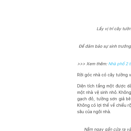
Lấy vị trí cây tườ
Để đảm bảo sự sinh trưởng
>>> Xem thêm:
Nhà phố 2 t
Rời góc nhà có cây tường v
Diện tích tầng một được d
một nhà vệ sinh nhỏ. Không
gạch đỏ, tường sơn giả bê
Không có lợi thế về chiều r
sâu của ngôi nhà.
Nằm ngay gần cửa ra vào