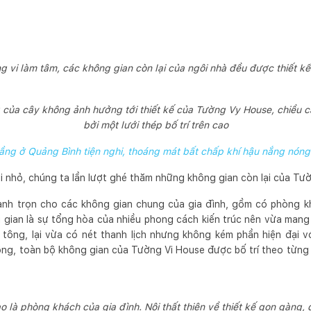
ng vi làm tâm, các không gian còn lại của ngôi nhà đều được thiết kế
 của cây không ảnh hưởng tới thiết kế của Tường Vy House, chiều ca
bởi một lưới thép bố trí trên cao
ầng ở Quảng Bình tiện nghi, thoáng mát bất chấp khí hậu nắng nón
i nhỏ, chúng ta lần lượt ghé thăm những không gian còn lại của Tư
ành trọn cho các không gian chung của gia đình, gồm có phòng k
 gian là sự tổng hòa của nhiều phong cách kiến trúc nên vừa man
 tông, lại vừa có nét thanh lịch nhưng không kém phần hiện đại v
ộng, toàn bộ không gian của Tường Vi House được bố trí theo từng 
 là phòng khách của gia đình. Nội thất thiên về thiết kế gọn gàng, 