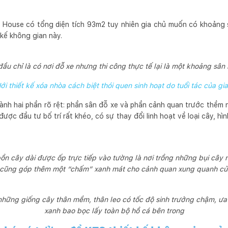
 House có tổng diện tích 93m2 tuy nhiên gia chủ muốn có khoảng 
kế không gian này.
đầu chỉ là có nơi đỗ xe nhưng thi công thực tế lại là một khoảng sân 
i thiết kế xóa nhòa cách biệt thói quen sinh hoạt do tuổi tác của gi
ành hai phần rõ rệt: phần sân đỗ xe và phần cảnh quan trước thềm n
ợc đầu tư bố trí rất khéo, có sự thay đổi linh hoạt về loại cây, hì
n cây dài được ốp trực tiếp vào tường là nơi trồng những bụi cây nh
cũng góp thêm một “chấm” xanh mát cho cảnh quan xung quanh củ
à những giống cây thân mềm, thân leo có tốc độ sinh trưởng chậm, ưa
xanh bao bọc lấy toàn bộ hồ cá bên trong