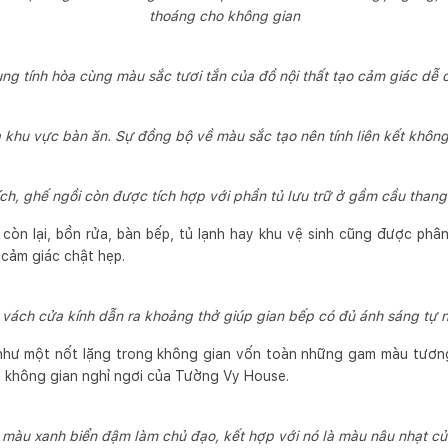
thoáng cho không gian
g tính hòa cùng màu sắc tươi tắn của đồ nội thất tạo cảm giác dễ 
à khu vực bàn ăn. Sự đồng bộ về màu sắc tạo nên tính liên kết khôn
tích, ghế ngồi còn được tích hợp với phần tủ lưu trữ ở gầm cầu than
còn lại, bồn rửa, bàn bếp, tủ lạnh hay khu vệ sinh cũng được ph
 cảm giác chật hẹp.
vách cửa kính dẫn ra khoảng thở giúp gian bếp có đủ ánh sáng tự 
hư một nốt lặng trong không gian vốn toàn những gam màu tương
á không gian nghỉ ngơi của Tường Vy House.
màu xanh biển đậm làm chủ đạo, kết hợp với nó là màu nâu nhạt của