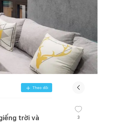
Theo dõi
iếng trời và
3