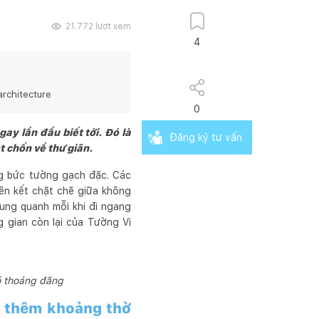
21.772
lượt xem
4
architecture
0
ay lần đầu biết tới. Đó là
Đăng ký tư vấn
 chốn về thư giãn.
ng bức tường gạch đặc. Các
iên kết chặt chẽ giữa không
ung quanh mỗi khi đi ngang
 gian còn lại của Tường Vi
ó thoáng đãng
ó thêm khoảng thở