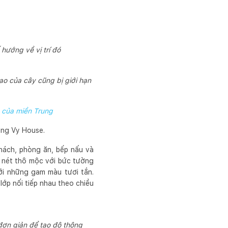
 hướng về vị trí đó
o của cây cũng bị giới hạn
g của miền Trung
ờng Vy House.
hách, phòng ăn, bếp nấu và
g nét thô mộc với bức tường
ới những gam màu tươi tắn.
lớp nối tiếp nhau theo chiều
đơn giản để tạo độ thông