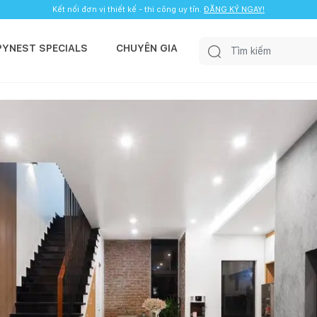
Kết nối đơn vị thiết kế - thi công uy tín.
ĐĂNG KÝ NGAY!
PYNEST SPECIALS
CHUYÊN GIA