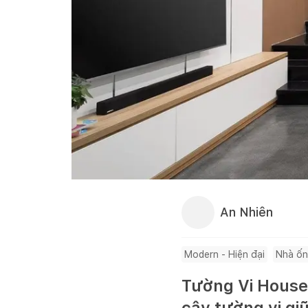
An Nhiên
Modern - Hiện đại
Nhà ố
Tường Vi House:
cây tường vi gi