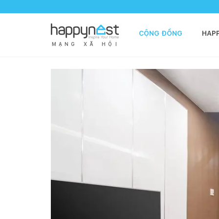
CỘNG ĐỒNG
HAP
M
Ạ
N
G
X
Ã
H
Ộ
I