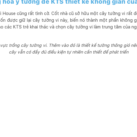
 hóa ý tưởng để KTS thiết kế không gian củ
i House cũng rất tình cờ. Cốt nhà cũ sở hữu một cây tường vi rất 
n được giữ lại cây tường vi này, biến nó thành một phần không g
o các KTS trẻ khai thác và chọn cây tường vi làm trung tâm của ng
u vực trồng cây tường vi. Thêm vào đó là thiết kế tường thông gió n
cây vẫn có đầy đủ điều kiện tự nhiên cần thiết để phát triển