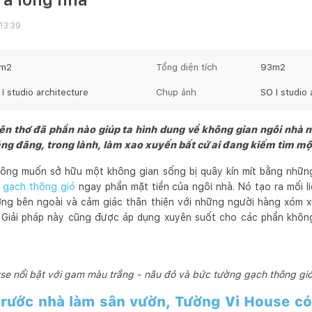
13:39
m2
Tổng diện tích
93
m2
I studio architecture
Chụp ảnh
SO I studio 
ên thơ đã phần nào giúp ta hình dung về không gian ngôi nhà ng
g đãng, trong lành, làm xao xuyến bất cứ ai đang kiếm tìm một
ông muốn sở hữu một không gian sống bị quây kín mít bằng nhữ
g
gạch thông gió
ngay phần mặt tiền của ngôi nhà. Nó tạo ra mối l
ường bên ngoài và cảm giác thân thiện với những người hàng xóm x
. Giải pháp này cũng được áp dụng xuyên suốt cho các phần không
se nổi bật với gam màu trắng - nâu đỏ và bức tường gạch thông gi
rước nhà làm sân vườn, Tường Vi House c