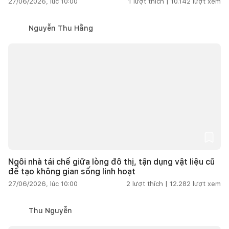
27/06/2026, lúc 10:00
1
lượt thích |
10.142
lượt xem
Nguyễn Thu Hằng
Ngôi nhà tái chế giữa lòng đô thị, tận dụng vật liệu cũ
để tạo không gian sống linh hoạt
27/06/2026, lúc 10:00
2
lượt thích |
12.282
lượt xem
Thu Nguyễn