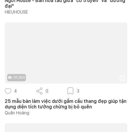
Ngơi House - Bản hòa tấu giữa "cổ truyền" và "đương
đại"
HIEUHOUSE
10.364
4
0
3
25 mẫu bàn làm việc dưới gầm cầu thang đẹp giúp tận
dụng diện tích tưởng chừng bị bỏ quên
Quân Hoàng