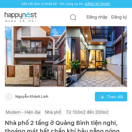
Kết nối đơn vị thiết kế - thi công uy tín.
ĐĂNG KÝ NGAY!
Đăng nhập
Đăng ký
M
Ạ
N
G
X
Ã
H
Ộ
I
Nguyễn Khánh Linh
Theo dõi
Modern - Hiện đại
Nhà phố
Từ 100m2 đến 200m2
Nhà phố 2 tầng ở Quảng Bình tiện nghi,
thoáng mát bất chấp khí hậu nắng nóng