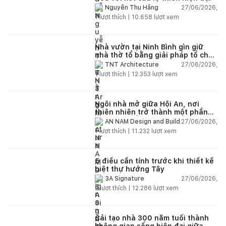
27/06/2026,
Nguyễn Thu Hằng
1
lượt thích |
10.658
lượt xem
Nhà vườn tại Ninh Bình gìn giữ
nhà thờ tổ bằng giải pháp tổ chức
lại không gian
27/06/2026,
TNT Architecture
1
lượt thích |
12.353
lượt xem
Ngôi nhà mở giữa Hội An, nơi
thiên nhiên trở thành một phần
của cuộc sống
27/06/2026,
AN NAM Design and Build
1
lượt thích |
11.232
lượt xem
5 điều cần tính trước khi thiết kế
biệt thự hướng Tây
27/06/2026,
3A Signature
2
lượt thích |
12.286
lượt xem
Cải tạo nhà 300 năm tuổi thành
không gian sống hiện đại giữa