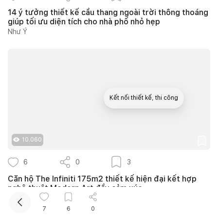
14 ý tưởng thiết kế cầu thang ngoài trời thông thoáng
giúp tối ưu diện tích cho nhà phố nhỏ hẹp
Như Ý
Kết nối thiết kế, thi công
Mua sắm hoàn thiện nhà
10.060
6
0
3
Căn hộ The Infiniti 175m2 thiết kế hiện đại kết hợp
nghệ thuật Modern Art đầy cảm xúc
139DESIGN
7
6
0