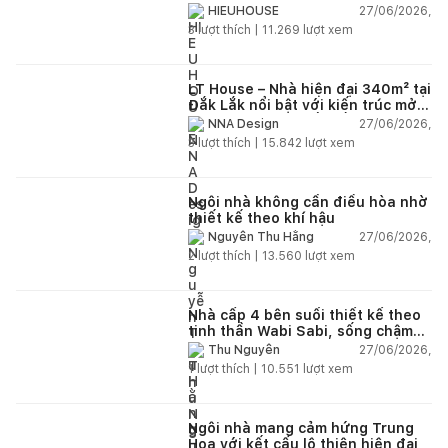
27/06/2026,
HIEUHOUSE
3
lượt thích |
11.269
lượt xem
LT House – Nhà hiện đại 340m² tại
Đắk Lắk nổi bật với kiến trúc mở
và hệ sân vườn kết nối thiên
27/06/2026,
NNA Design
nhiên
3
lượt thích |
15.842
lượt xem
Ngôi nhà không cần điều hòa nhờ
thiết kế theo khí hậu
27/06/2026,
Nguyễn Thu Hằng
2
lượt thích |
13.560
lượt xem
Nhà cấp 4 bên suối thiết kế theo
tinh thần Wabi Sabi, sống chậm
giữa thiên nhiên
27/06/2026,
Thu Nguyễn
1
lượt thích |
10.551
lượt xem
Ngôi nhà mang cảm hứng Trung
Hoa với kết cấu lộ thiên hiện đại