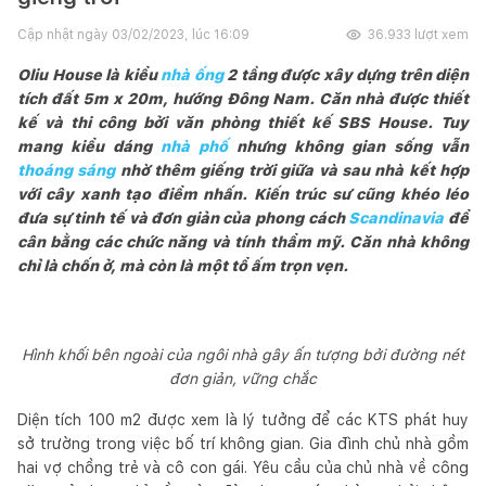
Cập nhật ngày
03/02/2023, lúc 16:09
36.933
lượt xem
Oliu House là kiểu
nhà ống
2 tầng được xây dựng trên diện
tích đất 5m x 20m, hướng Đông Nam. Căn nhà được thiết
kế và thi công bởi văn phòng thiết kế SBS House. Tuy
mang kiểu dáng
nhà phố
nhưng không gian sống vẫn
thoáng sáng
nhờ thêm giếng trời giữa và sau nhà kết hợp
với cây xanh tạo điểm nhấn. Kiến trúc sư cũng khéo léo
đưa sự tinh tế và đơn giản của phong cách
Scandinavia
để
cân bằng các chức năng và tính thẩm mỹ. Căn nhà không
chỉ là chốn ở, mà còn là một tổ ấm trọn vẹn.
Hình khối bên ngoài của ngôi nhà gây ấn tượng bởi đường nét
đơn giản, vững chắc
Diện tích 100 m2 được xem là lý tưởng để các KTS phát huy
sở trường trong việc bố trí không gian. Gia đình chủ nhà gồm
hai vợ chồng trẻ và cô con gái. Yêu cầu của chủ nhà về công