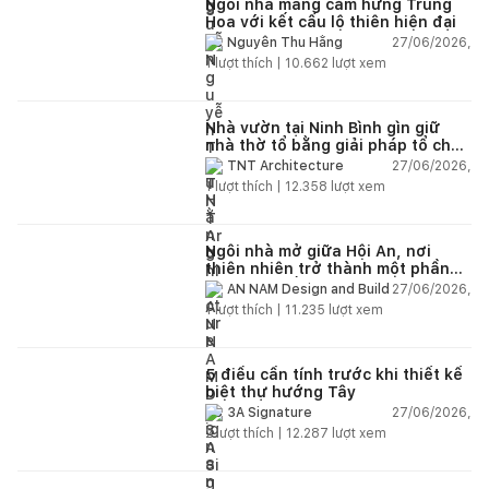
Ngôi nhà mang cảm hứng Trung
Hoa với kết cấu lộ thiên hiện đại
27/06/2026,
Nguyễn Thu Hằng
1
lượt thích |
10.662
lượt xem
Nhà vườn tại Ninh Bình gìn giữ
nhà thờ tổ bằng giải pháp tổ chức
lại không gian
27/06/2026,
TNT Architecture
1
lượt thích |
12.358
lượt xem
Ngôi nhà mở giữa Hội An, nơi
thiên nhiên trở thành một phần
của cuộc sống
27/06/2026,
AN NAM Design and Build
1
lượt thích |
11.235
lượt xem
5 điều cần tính trước khi thiết kế
biệt thự hướng Tây
27/06/2026,
3A Signature
2
lượt thích |
12.287
lượt xem