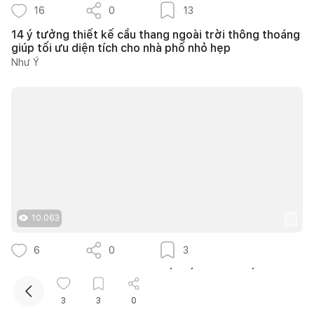
16
0
13
14 ý tưởng thiết kế cầu thang ngoài trời thông thoáng
giúp tối ưu diện tích cho nhà phố nhỏ hẹp
Như Ý
Kết nối thiết kế, thi công
10.063
6
0
3
Căn hộ The Infiniti 175m2 thiết kế hiện đại kết hợp
nghệ thuật Modern Art đầy cảm xúc
3
3
0
139DESIGN