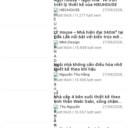
triết lý thiết kế của HIEUHOUSE
27/06/2026,
HIEUHOUSE
3
lượt thích |
11.277
lượt xem
LT House – Nhà hiện đại 340m² tại
Đắk Lắk nổi bật với kiến trúc mở
và hệ sân vườn kết nối thiên
27/06/2026,
NNA Design
nhiên
3
lượt thích |
15.848
lượt xem
Ngôi nhà không cần điều hòa nhờ
thiết kế theo khí hậu
27/06/2026,
Nguyễn Thu Hằng
2
lượt thích |
13.569
lượt xem
Nhà cấp 4 bên suối thiết kế theo
tinh thần Wabi Sabi, sống chậm
giữa thiên nhiên
27/06/2026,
Thu Nguyễn
1
lượt thích |
10.557
lượt xem