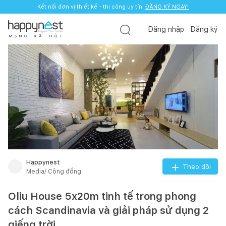
Kết nối đơn vị thiết kế - thi công uy tín.
ĐĂNG KÝ NGAY!
Đăng nhập
Đăng ký
M
Ạ
N
G
X
Ã
H
Ộ
I
Happynest
Theo dõi
Media/ Cộng đồng
Oliu House 5x20m tinh tế trong phong
cách Scandinavia và giải pháp sử dụng 2
giếng trời