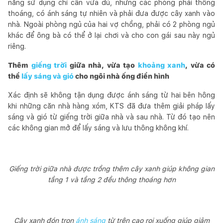
năng sử dụng chỉ cần vừa đủ, nhưng các phòng phải thông
thoáng, có ánh sáng tự nhiên và phải đưa được cây xanh vào
nhà. Ngoài phòng ngủ của hai vợ chồng, phải có 2 phòng ngủ
khác để ông bà có thể ở lại chơi và cho con gái sau này ngủ
riêng.
Thêm
giếng trời
giữa nhà, vừa tạo
khoảng xanh
, vừa có
thể
lấy sáng và gió
cho ngôi nhà ống điển hình
Xác định sẽ không tận dụng được ánh sáng từ hai bên hông
khi những căn nhà hàng xóm, KTS đã đưa thêm giải pháp lấy
sáng và gió từ giếng trời giữa nhà và sau nhà. Từ đó tạo nên
các không gian mở để lấy sáng và lưu thông không khí.
Giếng trời giữa nhà được trồng thêm cây xanh giúp không gian
tầng 1 và tầng 2 đều thông thoáng hơn
Cây xanh đón trọn
ánh sáng
từ trên cao rọi xuống giúp giảm