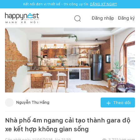
Kết nối đơn vị thiết kế - thi công uy tín.
ĐĂNG KÝ NGAY!
Đăng nhập
Đăng ký
M
Ạ
N
G
X
Ã
H
Ộ
I
Nguyễn Thu Hằng
Theo dõi
Nhà phố 4m ngang cải tạo thành gara độ
xe kết hợp không gian sống
Cập nhật ngày
11/05/2026, lúc 21:39
3.722
lượt xem