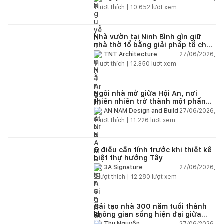
1
lượt thích |
10.652
lượt xem
Nhà vườn tại Ninh Bình gìn giữ
nhà thờ tổ bằng giải pháp tổ chức
lại không gian
27/06/2026,
TNT Architecture
1
lượt thích |
12.350
lượt xem
Ngôi nhà mở giữa Hội An, nơi
thiên nhiên trở thành một phần
của cuộc sống
27/06/2026,
AN NAM Design and Build
1
lượt thích |
11.226
lượt xem
5 điều cần tính trước khi thiết kế
biệt thự hướng Tây
27/06/2026,
3A Signature
2
lượt thích |
12.280
lượt xem
Cải tạo nhà 300 năm tuổi thành
không gian sống hiện đại giữa
thiên nhiên
27/06/2026,