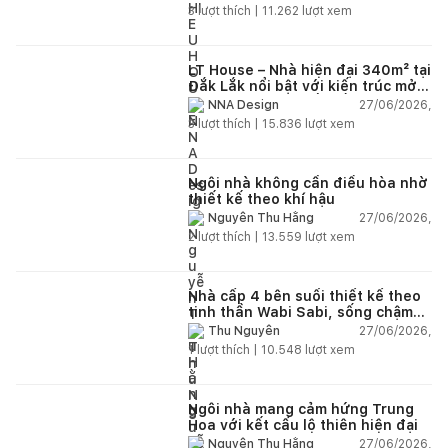
3
lượt thích |
11.262
lượt xem
LT House – Nhà hiện đại 340m² tại
Đắk Lắk nổi bật với kiến trúc mở
và hệ sân vườn kết nối thiên
27/06/2026,
NNA Design
nhiên
3
lượt thích |
15.836
lượt xem
Ngôi nhà không cần điều hòa nhờ
thiết kế theo khí hậu
27/06/2026,
Nguyễn Thu Hằng
2
lượt thích |
13.559
lượt xem
Nhà cấp 4 bên suối thiết kế theo
tinh thần Wabi Sabi, sống chậm
giữa thiên nhiên
27/06/2026,
Thu Nguyễn
1
lượt thích |
10.548
lượt xem
Ngôi nhà mang cảm hứng Trung
Hoa với kết cấu lộ thiên hiện đại
27/06/2026,
Nguyễn Thu Hằng