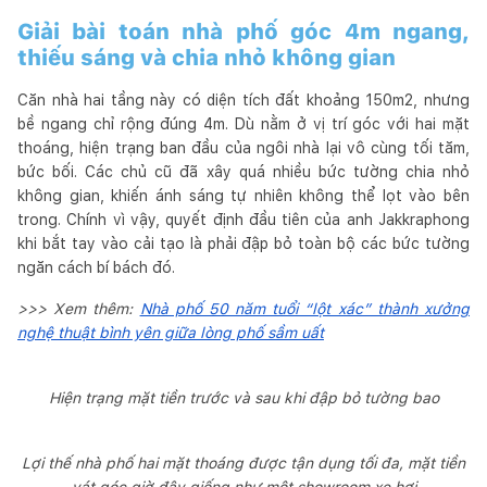
Giải bài toán nhà phố góc 4m ngang,
thiếu sáng và chia nhỏ không gian
Căn nhà hai tầng này có diện tích đất khoảng 150m2, nhưng
bề ngang chỉ rộng đúng 4m. Dù nằm ở vị trí góc với hai mặt
thoáng, hiện trạng ban đầu của ngôi nhà lại vô cùng tối tăm,
bức bối. Các chủ cũ đã xây quá nhiều bức tường chia nhỏ
không gian, khiến ánh sáng tự nhiên không thể lọt vào bên
trong. Chính vì vậy, quyết định đầu tiên của anh Jakkraphong
khi bắt tay vào cải tạo là phải đập bỏ toàn bộ các bức tường
ngăn cách bí bách đó.
>>> Xem thêm:
Nhà phố 50 năm tuổi “lột xác” thành xưởng
nghệ thuật bình yên giữa lòng phố sầm uất
Hiện trạng mặt tiền trước và sau khi đập bỏ tường bao
Lợi thế nhà phố hai mặt thoáng được tận dụng tối đa, mặt tiền
vát góc giờ đây giống như một showroom xe hơi