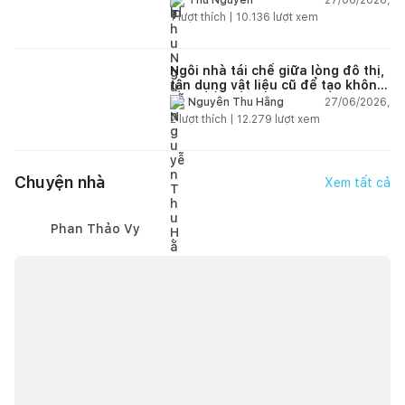
Thu Nguyễn
1
lượt thích |
10.136
lượt xem
Ngôi nhà tái chế giữa lòng đô thị,
tận dụng vật liệu cũ để tạo không
gian sống linh hoạt
27/06/2026,
Nguyễn Thu Hằng
2
lượt thích |
12.279
lượt xem
Chuyện nhà
Xem tất cả
Phan Thảo Vy