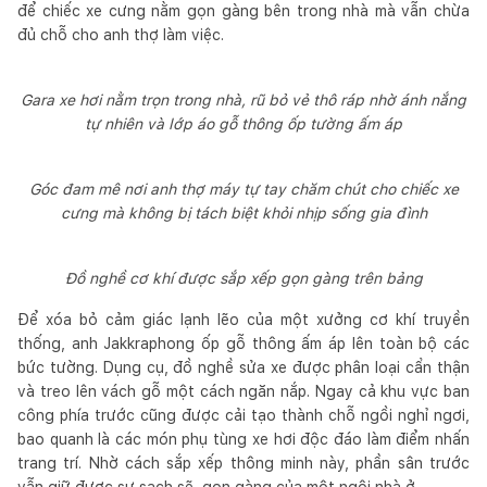
để chiếc xe cưng nằm gọn gàng bên trong nhà mà vẫn chừa
đủ chỗ cho anh thợ làm việc.
Gara xe hơi nằm trọn trong nhà, rũ bỏ vẻ thô ráp nhờ ánh nắng
tự nhiên và lớp áo gỗ thông ốp tường ấm áp
Góc đam mê nơi anh thợ máy tự tay chăm chút cho chiếc xe
cưng mà không bị tách biệt khỏi nhịp sống gia đình
Đồ nghề cơ khí được sắp xếp gọn gàng trên bảng
Để xóa bỏ cảm giác lạnh lẽo của một xưởng cơ khí truyền
thống, anh Jakkraphong ốp gỗ thông ấm áp lên toàn bộ các
bức tường. Dụng cụ, đồ nghề sửa xe được phân loại cẩn thận
và treo lên vách gỗ một cách ngăn nắp. Ngay cả khu vực ban
công phía trước cũng được cải tạo thành chỗ ngồi nghỉ ngơi,
bao quanh là các món phụ tùng xe hơi độc đáo làm điểm nhấn
trang trí. Nhờ cách sắp xếp thông minh này, phần sân trước
vẫn giữ được sự sạch sẽ, gọn gàng của một ngôi nhà ở.