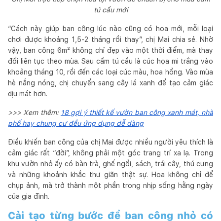
tú cầu mới
“Cách này giúp ban công lúc nào cũng có hoa mới, mỗi loại
chơi được khoảng 1,5-2 tháng rồi thay”, chị Mai chia sẻ. Nhờ
vậy, ban công 6m² không chỉ đẹp vào một thời điểm, mà thay
đổi liên tục theo mùa. Sau cẩm tú cầu là cúc họa mi trắng vào
khoảng tháng 10, rồi đến các loại cúc màu, hoa hồng. Vào mùa
hè nắng nóng, chị chuyển sang cây lá xanh để tạo cảm giác
dịu mát hơn.
>>> Xem thêm:
18 gợi ý thiết kế vườn ban công xanh mát, nhà
phố hay chung cư đều ứng dụng dễ dàng
Điều khiến ban công của chị Mai được nhiều người yêu thích là
cảm giác rất “đời”, không phải một góc trang trí xa lạ. Trong
khu vườn nhỏ ấy có bàn trà, ghế ngồi, sách, trái cây, thú cưng
và những khoảnh khắc thư giãn thật sự. Hoa không chỉ để
chụp ảnh, mà trở thành một phần trong nhịp sống hằng ngày
của gia đình.
Cải tạo từng bước để ban công nhỏ có