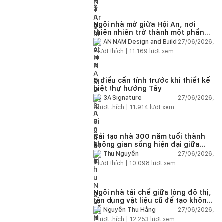
Ngôi nhà mở giữa Hội An, nơi
thiên nhiên trở thành một phần
của cuộc sống
27/06/2026,
AN NAM Design and Build
1
lượt thích |
11.169
lượt xem
5 điều cần tính trước khi thiết kế
biệt thự hướng Tây
27/06/2026,
3A Signature
2
lượt thích |
11.914
lượt xem
Cải tạo nhà 300 năm tuổi thành
không gian sống hiện đại giữa
thiên nhiên
27/06/2026,
Thu Nguyễn
1
lượt thích |
10.098
lượt xem
Ngôi nhà tái chế giữa lòng đô thị,
tận dụng vật liệu cũ để tạo không
gian sống linh hoạt
27/06/2026,
Nguyễn Thu Hằng
2
lượt thích |
12.253
lượt xem