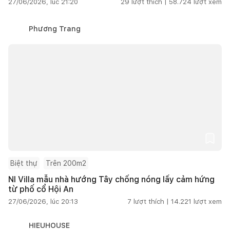
27/06/2026, lúc 21:20
29
lượt thích |
58.724
lượt xem
Phương Trang
Biệt thự
Trên 200m2
NI Villa mẫu nhà hướng Tây chống nóng lấy cảm hứng
từ phố cổ Hội An
27/06/2026, lúc 20:13
7
lượt thích |
14.221
lượt xem
HIEUHOUSE