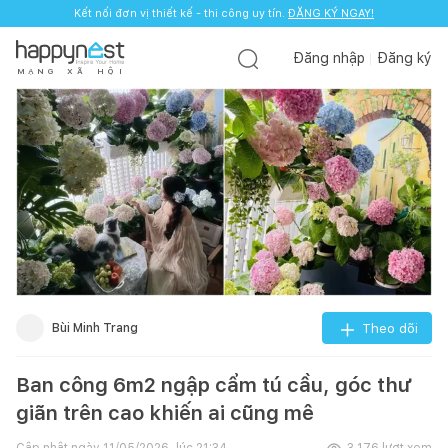
Kết nối đơn vị thiết kế - thi công uy tín.
ĐĂNG KÝ NGAY!
Đăng nhập
Đăng ký
M
Ạ
N
G
X
Ã
H
Ộ
I
Bùi Minh Trang
Theo dõi
Ban công 6m2 ngập cẩm tú cầu, góc thư
giãn trên cao khiến ai cũng mê
Cập nhật ngày
11/05/2026, lúc 21:34
3.176
lượt xem