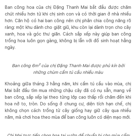
Ban công hoa của chị Đặng Thanh Mai bắt đầu được chăm
chút nhiều hơn từ khi chị sinh con và có thời gian ở nhà nhiều
hơn. Căn hộ có hai ban công nên chị phân chia công năng rõ
ràng: một khu dành cho giặt giũ, khu còn lại dành trọn cho cây
xanh, hoa và góc thư giãn. Cách sắp xếp này giúp ban công
trồng hoa luôn gọn gàng, không bị lẫn với đồ sinh hoạt hằng
ngày.
Ban công 6m² của chị Đặng Thanh Mai được phủ kín bởi
những chùm cẩm tú cầu nhiều màu
Khoảng giữa tháng 3 hằng năm, khi cẩm tú cầu vào mùa, chị
Mai bắt đầu tìm mua những chậu cây đã có nụ sẵn, mang về
ban công, sắp xếp lại theo từng lớp cao thấp rồi chăm đến khi
hoa nở to, tròn. Do sống ở chung cư, diện tích hạn chế, chị
không chọn cách trồng từ cây giống hay giữ cây qua nhiều
năm, mà chơi hoa theo mùa để ban công luôn có diện mạo mới.
Chị Mai trực tiếp chọn hoa tại vườn để chuẩn bị cho mùa cẩm