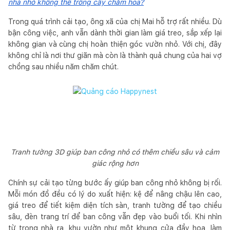
nhà nhỏ không thể trồng cây chăm hoa?
Trong quá trình cải tạo, ông xã của chị Mai hỗ trợ rất nhiều. Dù
bận công việc, anh vẫn dành thời gian làm giá treo, sắp xếp lại
không gian và cùng chị hoàn thiện góc vườn nhỏ. Với chị, đây
không chỉ là nơi thư giãn mà còn là thành quả chung của hai vợ
chồng sau nhiều năm chăm chút.
Tranh tường 3D giúp ban công nhỏ có thêm chiều sâu và cảm
giác rộng hơn
Chính sự cải tạo từng bước ấy giúp ban công nhỏ không bị rối.
Mỗi món đồ đều có lý do xuất hiện: kệ để nâng chậu lên cao,
giá treo để tiết kiệm diện tích sàn, tranh tường để tạo chiều
sâu, đèn trang trí để ban công vẫn đẹp vào buổi tối. Khi nhìn
từ trong nhà ra, khu vườn như một khung cửa đầy hoa, làm