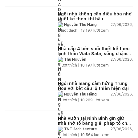
Ngôi nhà không cần điều hòa nhờ
thiết kế theo khí hậu
27/06/2026,
Nguyễn Thu Hằng
2
lượt thích |
13.197
lượt xem
Nhà cấp 4 bên suối thiết kế theo
tinh thần Wabi Sabi, sống chậm
giữa thiên nhiên
27/06/2026,
Thu Nguyễn
1
lượt thích |
10.197
lượt xem
Ngôi nhà mang cảm hứng Trung
Hoa với kết cấu lộ thiên hiện đại
27/06/2026,
Nguyễn Thu Hằng
1
lượt thích |
10.269
lượt xem
Nhà vườn tại Ninh Bình gìn giữ
nhà thờ tổ bằng giải pháp tổ chức
lại không gian
27/06/2026,
TNT Architecture
1
lượt thích |
10.564
lượt xem