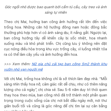
Góc ngồi nhỏ được bao quanh bởi cẩm tú cầu, cây treo và ánh
sáng tự nhiên
Theo chị Mai, hướng ban công ảnh hưởng rất lớn đến việc
trồng hoa. Những căn hộ hướng đông nam hoặc đông bắc
thường phù hợp hơn vì có ánh sáng dịu, ít nắng gắt. Ngược lại,
ban công hướng tây dễ khiến cây bị sốc nhiệt, hoa nhanh
xuống màu và khó phát triển. Chị cũng lưu ý không nên đặt
cục nóng điều hòa trong khu vực trồng cây, vì luồng nhiệt tỏa
ra có thể làm cây yếu và ảnh hưởng đến hoa.
>>> Xem thêm:
Nữ gia chủ cải tạo ban công 5m2 thành khu
vườn nhỏ vạn người mê
Với chị Mai, trồng hoa không chỉ là sở thích làm đẹp nhà. “Mỗi
sáng nhìn thấy hoa nở, cảm giác rất dễ chịu, như có thêm năng
lượng cho cả ngày”, chị chia sẻ. Sau 5-6 năm duy trì thói quen
thay hoa theo mùa, ban công nhỏ đã trở thành một phần quan
trọng trong cuộc sống của chị: nơi bắt đầu ngày mới, nơi thư
giãn buổi tối và cũng là góc riêng để chị tìm lại sự cân bằng