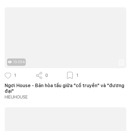
13.054
1
0
1
Ngơi House - Bản hòa tấu giữa "cổ truyền" và "đương
đại"
HIEUHOUSE