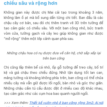
chiều sâu và rộng hơn
Không gian này được chị Mai cải tạo trong khoảng 3 năm,
không làm ồ ạt mà bổ sung dần từng chi tiết. Ban đầu là các
chậu cây cơ bản, sau đó chị thêm tranh vẽ 3D trên tường để
tạo cảm giác có chiều sâu. Với một ban công nhỏ, bức tranh
vòm cửa, tường gạch và cây leo giúp không gian như được
“mở rộng” thêm một lớp cảnh quan phía sau.
Những chậu hoa có nụ được đưa về căn hộ, chờ sắp xếp lại
trên ban công
Chị cũng lắp thêm bể cá nhỏ, ốp gỗ tường để treo cây, bố trí
kệ và giá chậu theo chiều đứng. Nhờ tận dụng tốt lan can,
mảng tường và khoảng không phía trên, ban công có thể chứa
nhiều cây mà vẫn giữ được lối ngồi, bàn nhỏ và góc thư giãn.
Những chậu cẩm tú cầu được đặt ở nhiều cao độ khác nhau,
tạo cảm giác như các cụm hoa bao quanh người ngồi.
>>> Xem thêm:
Thiết kế vườn nhỏ ở ban công rộng 3m2: Ai nói