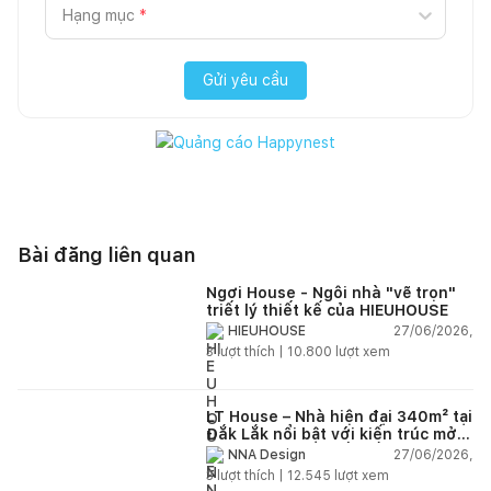
Hạng mục
*
Gửi yêu cầu
Bài đăng liên quan
Ngơi House - Ngôi nhà "vẽ trọn"
triết lý thiết kế của HIEUHOUSE
27/06/2026,
HIEUHOUSE
3
lượt thích |
10.800
lượt xem
LT House – Nhà hiện đại 340m² tại
Đắk Lắk nổi bật với kiến trúc mở
và hệ sân vườn kết nối thiên
27/06/2026,
NNA Design
nhiên
3
lượt thích |
12.545
lượt xem