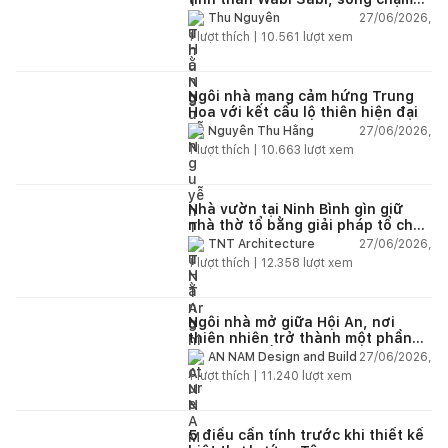
giữa thiên nhiên
27/06/2026,
Thu Nguyễn
1
lượt thích |
10.561
lượt xem
Ngôi nhà mang cảm hứng Trung
Hoa với kết cấu lộ thiên hiện đại
27/06/2026,
Nguyễn Thu Hằng
1
lượt thích |
10.663
lượt xem
Nhà vườn tại Ninh Bình gìn giữ
nhà thờ tổ bằng giải pháp tổ chức
lại không gian
27/06/2026,
TNT Architecture
1
lượt thích |
12.358
lượt xem
Ngôi nhà mở giữa Hội An, nơi
thiên nhiên trở thành một phần
của cuộc sống
27/06/2026,
AN NAM Design and Build
1
lượt thích |
11.240
lượt xem
5 điều cần tính trước khi thiết kế