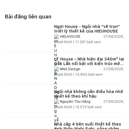
Bài đăng liên quan
Ngơi House - Ngôi nhà "vẽ trọn"
triết lý thiết kế của HIEUHOUSE
27/06/2026,
HIEUHOUSE
3
lượt thích |
11.281
lượt xem
LT House – Nhà hiện đại 340m² tại
Đắk Lắk nổi bật với kiến trúc mở
và hệ sân vườn kết nối thiên
27/06/2026,
NNA Design
nhiên
3
lượt thích |
15.850
lượt xem
Ngôi nhà không cần điều hòa nhờ
thiết kế theo khí hậu
27/06/2026,
Nguyễn Thu Hằng
2
lượt thích |
13.573
lượt xem
Nhà cấp 4 bên suối thiết kế theo
tinh thần Wabi Sabi, sống chậm