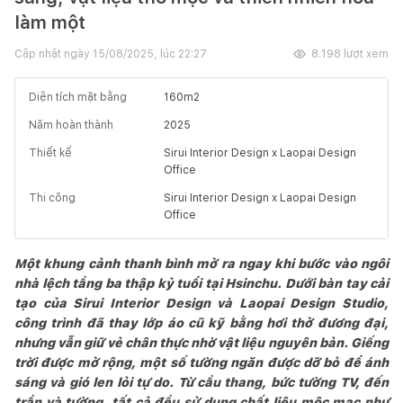
làm một
Cập nhật ngày
15/08/2025, lúc 22:27
8.198
lượt xem
Diện tích mặt bằng
160
m2
Năm hoàn thành
2025
Thiết kế
Sirui Interior Design x Laopai Design
Office
Thi công
Sirui Interior Design x Laopai Design
Office
Một khung cảnh thanh bình mở ra ngay khi bước vào ngôi
nhà lệch tầng ba thập kỷ tuổi tại Hsinchu. Dưới bàn tay cải
tạo của Sirui Interior Design và Laopai Design Studio,
công trình đã thay lớp áo cũ kỹ bằng hơi thở đương đại,
nhưng vẫn giữ vẻ chân thực nhờ vật liệu nguyên bản. Giếng
trời được mở rộng, một số tường ngăn được dỡ bỏ để ánh
sáng và gió len lỏi tự do. Từ cầu thang, bức tường TV, đến
trần và tường, tất cả đều sử dụng chất liệu mộc mạc như