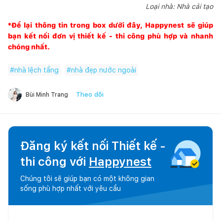
Loại nhà: Nhà cải tạo
*Để lại thông tin trong box dưới đây,
Happynest
sẽ giúp
bạn kết nối đơn vị thiết kế - thi công phù hợp và nhanh
chóng nhất.
#
nhà lệch tầng
#
nhà đẹp nước ngoài
Theo dõi
Bùi Minh Trang
Đăng ký kết nối Thiết kế -
thi công với
Happynest
Chúng tôi sẽ giúp bạn có một không gian
sống phù hợp nhất với yêu cầu