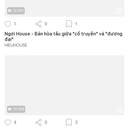
13.081
1
0
1
Ngơi House - Bản hòa tấu giữa "cổ truyền" và "đương
đại"
HIEUHOUSE
10.369
4
0
3