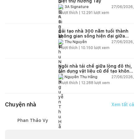
biệt thự hướng Tây
27/06/2026,
3A Signature
2
lượt thích |
12.291
lượt xem
Cải tạo nhà 300 năm tuổi thành
không gian sống hiện đại giữa
thiên nhiên
27/06/2026,
Thu Nguyễn
1
lượt thích |
10.150
lượt xem
Ngôi nhà tái chế giữa lòng đô thị,
tận dụng vật liệu cũ để tạo không
gian sống linh hoạt
27/06/2026,
Nguyễn Thu Hằng
2
lượt thích |
12.288
lượt xem
Chuyện nhà
Xem tất cả
Phan Thảo Vy