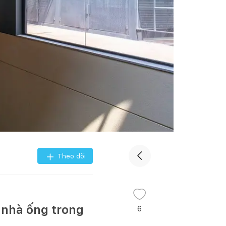
Theo dõi
o nhà ống trong
6