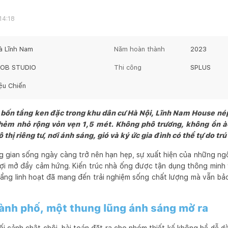
14:18
à Lĩnh Nam
Năm hoàn thành
2023
OB STUDIO
Thi công
SPLUS
iệu Chiến
bốn tầng ken đặc trong khu dân cư Hà Nội, Lĩnh Nam House né
 hẻm nhỏ rộng vỏn vẹn 1,5 mét. Không phô trương, không ồn 
thị riêng tư, nơi ánh sáng, gió và ký ức gia đình có thể tự do trú
g gian sống ngày càng trở nên hạn hẹp, sự xuất hiện của những ng
gợi mở đầy cảm hứng. Kiến trúc nhà ống được tận dụng thông minh vớ
ầng linh hoạt đã mang đến trải nghiệm sống chất lượng mà vẫn bảo
ành phố, một thung lũng ánh sáng mở ra