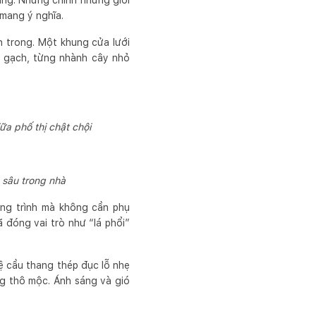
dàng. Nhưng chính những giới
 mang ý nghĩa.
n trong. Một khung cửa lưới
ô gạch, từng nhành cây nhỏ
ữa phố thị chật chội
 sâu trong nhà
ông trình mà không cần phụ
ã đóng vai trò như “lá phổi”
ệ cầu thang thép đục lỗ nhẹ
ng thô mộc. Ánh sáng và gió