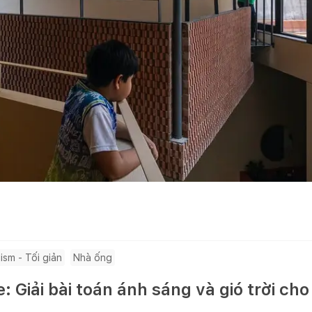
ism - Tối giản
Nhà ống
 Giải bài toán ánh sáng và gió trời ch