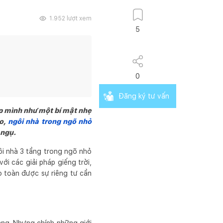
1.952
lượt xem
5
0
Đăng ký tư vấn
p mình như một bí mật nhẹ
ào,
ngôi nhà trong ngõ nhỏ
 ngụ.
ôi nhà 3 tầng trong ngõ nhỏ
i các giải pháp giếng trời,
 toàn được sự riêng tư cần