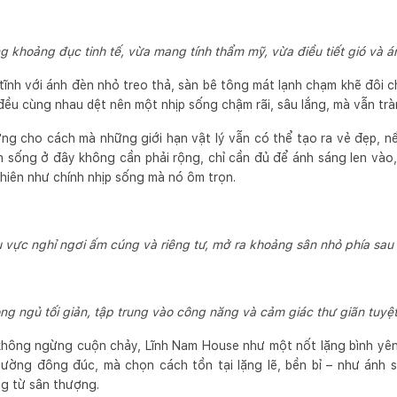
 khoảng đục tinh tế, vừa mang tính thẩm mỹ, vừa điều tiết gió và 
ĩnh với ánh đèn nhỏ treo thả, sàn bê tông mát lạnh chạm khẽ đôi 
 đều cùng nhau dệt nên một nhịp sống chậm rãi, sâu lắng, mà vẫn tr
ng cho cách mà những giới hạn vật lý vẫn có thể tạo ra vẻ đẹp, n
 sống ở đây không cần phải rộng, chỉ cần đủ để ánh sáng len vào, 
nhiên như chính nhịp sống mà nó ôm trọn.
 vực nghỉ ngơi ấm cúng và riêng tư, mở ra khoảng sân nhỏ phía sau
ng ngủ tối giản, tập trung vào công năng và cảm giác thư giãn tuyệt
 không ngừng cuộn chảy, Lĩnh Nam House như một nốt lặng bình yên
ường đông đúc, mà chọn cách tồn tại lặng lẽ, bền bỉ – như ánh s
ng từ sân thượng.