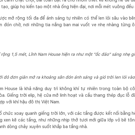
bối cảnh chật chội, bài toán đặt ra cho nhóm thiết kế không hề dễ 
g tạo, giúp họ kiến tạo một nhà ống hiện đại, nơi mỗi mét vuông đều
c mở rộng tối đa để ánh sáng tự nhiên có thể len lỏi sâu vào bê
an đón chờ, nơi những tia nắng ban mai vuốt ve nhẹ nhàng từng 
rộng 1,5 mét, Lĩnh Nam House hiện ra như một "ốc đảo" sáng nhẹ gi
i đỏ đơn giản mở ra khoảng sân đón ánh sáng và gió trời len lỏi vào
m House là khả năng duy trì không khí tự nhiên trong toàn bộ c
a. Giếng trời elip, hệ cửa mở linh hoạt và cầu thang thép đục lỗ đ
ợp với khí hậu đô thị Việt Nam.
ổ chức xoay quanh giếng trời lớn, với các tầng được kết nối bằng h
 xen kẽ các tầng, như những nhịp thở tươi mới giữa lớp vỏ bê tô
hành dòng chảy xuyên suốt khắp ba tầng nhà.