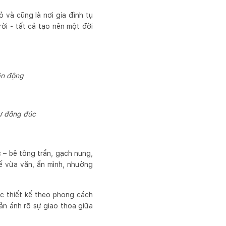
 và cũng là nơi gia đình tụ
rời - tất cả tạo nên một đời
ận động
cư đông đúc
c – bê tông trần, gạch nung,
kế vừa vặn, ẩn mình, nhường
c thiết kế theo phong cách
ản ánh rõ sự giao thoa giữa