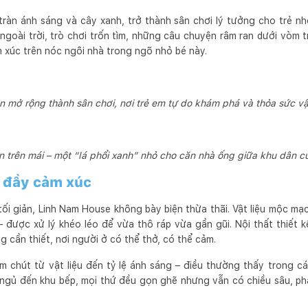
tràn ánh sáng và cây xanh, trở thành sân chơi lý tưởng cho trẻ nhỏ
ngoài trời, trò chơi trốn tìm, những câu chuyện râm ran dưới vòm t
xúc trên nóc ngôi nhà trong ngõ nhỏ bé này.
ên mở rộng thành sân chơi, nơi trẻ em tự do khám phá và thỏa sức v
 trên mái – một “lá phổi xanh” nhỏ cho căn nhà ống giữa khu dân 
ủ đầy cảm xúc
tối giản, Linh Nam House không bày biện thừa thãi. Vật liệu mộc mạ
– được xử lý khéo léo để vừa thô ráp vừa gần gũi. Nội thất thiết 
 cần thiết, nơi người ở có thể thở, có thể cảm.
 chút từ vật liệu đến tỷ lệ ánh sáng – điều thường thấy trong cá
g ngủ đến khu bếp, mọi thứ đều gọn ghẽ nhưng vẫn có chiều sâu, ph