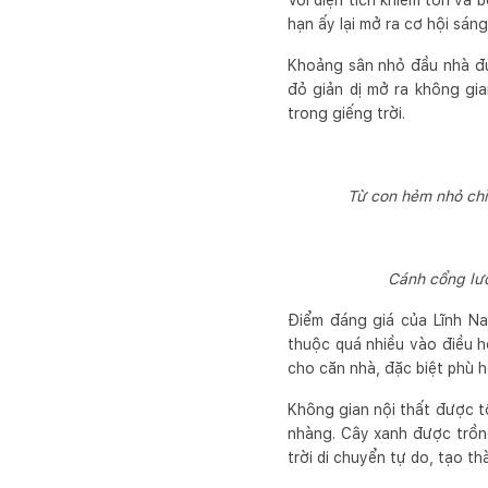
Với diện tích khiêm tốn và 
hạn ấy lại mở ra cơ hội sán
Khoảng sân nhỏ đầu nhà đượ
đỏ giản dị mở ra không gi
trong giếng trời.
Từ con hẻm nhỏ chỉ 
Cánh cổng lướ
Điểm đáng giá của Lĩnh Na
thuộc quá nhiều vào điều hò
cho căn nhà, đặc biệt phù h
Không gian nội thất được t
nhàng. Cây xanh được trồng
trời di chuyển tự do, tạo t