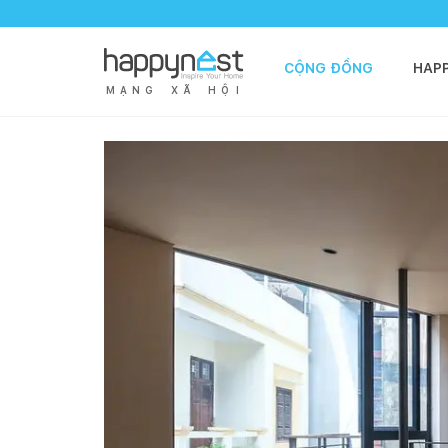
CỘNG ĐỒNG
HAP
M
Ạ
N
G
X
Ã
H
Ộ
I