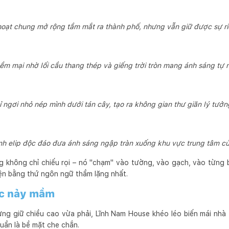
hoạt chung mở rộng tầm mắt ra thành phố, nhưng vẫn giữ được sự r
ềm mại nhờ lối cầu thang thép và giếng trời tròn mang ánh sáng tự 
 ngơi nhỏ nép mình dưới tán cây, tạo ra không gian thư giãn lý tưởn
ình elip độc đáo đưa ánh sáng ngập tràn xuống khu vực trung tâm c
g không chỉ chiếu rọi – nó "chạm" vào tường, vào gạch, vào từng 
ện bằng thứ ngôn ngữ thầm lặng nhất.
ức nảy mầm
ng giữ chiều cao vừa phải, Lĩnh Nam House khéo léo biến mái nhà
uần là bề mặt che chắn.