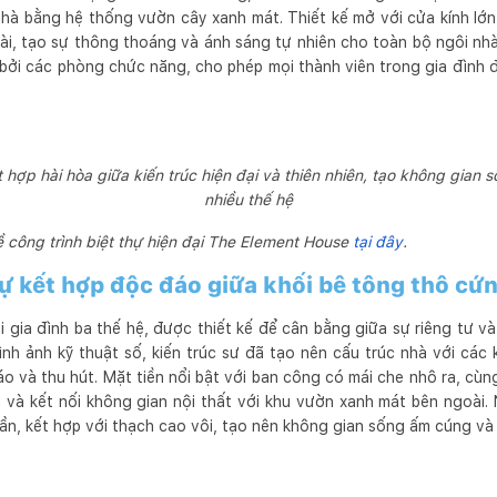
hà bằng hệ thống vườn cây xanh mát. Thiết kế mở với cửa kính lớn 
oài, tạo sự thông thoáng và ánh sáng tự nhiên cho toàn bộ ngôi n
 bởi các phòng chức năng, cho phép mọi thành viên trong gia đình
ết hợp hài hòa giữa kiến trúc hiện đại và thiên nhiên, tạo không gian 
nhiều thế hệ
 công trình biệt thự hiện đại The Element House
tại đây
.
ự kết hợp độc đáo giữa khối bê tông thô cứng
i gia đình ba thế hệ, được thiết kế để cân bằng giữa sự riêng tư v
hình ảnh kỹ thuật số, kiến trúc sư đã tạo nên cấu trúc nhà với các
 và thu hút. Mặt tiền nổi bật với ban công có mái che nhô ra, cùn
 và kết nối không gian nội thất với khu vườn xanh mát bên ngoài. N
ần, kết hợp với thạch cao vôi, tạo nên không gian sống ấm cúng và g