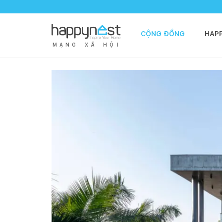
CỘNG ĐỒNG
HAP
M
Ạ
N
G
X
Ã
H
Ộ
I