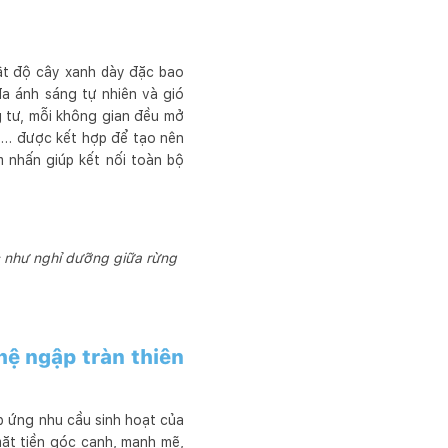
mật độ cây xanh dày đặc bao
đa ánh sáng tự nhiên và gió
g tư, mỗi không gian đều mở
gỗ… được kết hợp để tạo nên
m nhấn giúp kết nối toàn bộ
ác như nghỉ dưỡng giữa rừng
hệ ngập tràn thiên
p ứng nhu cầu sinh hoạt của
mặt tiền góc cạnh, mạnh mẽ,