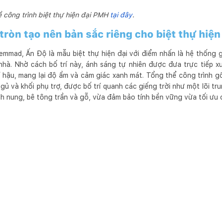
 công trình biệt thự hiện đại PMH
tại đây
.
 tròn tạo nên bản sắc riêng cho biệt thự hiện
hemmad, Ấn Độ là mẫu biệt thự hiện đại với điểm nhấn là hệ thống g
nhà. Nhờ cách bố trí này, ánh sáng tự nhiên được đưa trực tiếp 
hí hậu, mang lại độ ẩm và cảm giác xanh mát. Tổng thể công trình 
ngủ và khối phụ trợ, được bố trí quanh các giếng trời như một lõi tr
h nung, bê tông trần và gỗ, vừa đảm bảo tính bền vững vừa tối ưu c