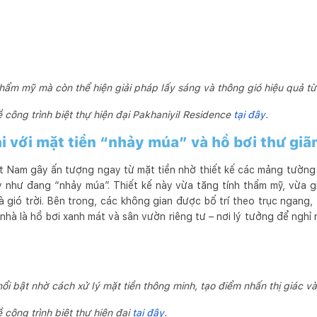
hẩm mỹ mà còn thể hiện giải pháp lấy sáng và thông gió hiệu quả từ 
 công trình biệt thự hiện đại Pakhaniyil Residence
tại đây
.
ại với mặt tiền “nhảy múa” và hồ bơi thư giã
Việt Nam gây ấn tượng ngay từ mặt tiền nhờ thiết kế các mảng tường
 như đang “nhảy múa”. Thiết kế này vừa tăng tính thẩm mỹ, vừa gi
à gió trời. Bên trong, các không gian được bố trí theo trục ngang,
 nhà là hồ bơi xanh mát và sân vườn riêng tư – nơi lý tưởng để nghỉ 
 nổi bật nhờ cách xử lý mặt tiền thông minh, tạo điểm nhấn thị giác v
công trình biệt thự hiện đại
tại đây
.