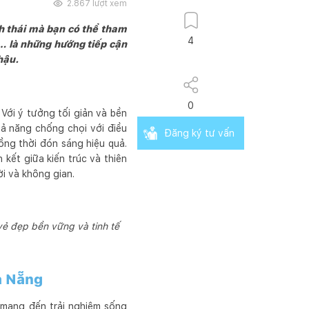
2.867
lượt xem
nh thái mà bạn có thể tham
4
g… là những hướng tiếp cận
 hậu.
0
 Với ý tưởng tối giản và bền
ả năng chống chọi với điều
Đăng ký tư vấn
đồng thời đón sáng hiệu quả.
 kết giữa kiến trúc và thiên
i và không gian.
 vẻ đẹp bền vững và tinh tế
Đà Nẵng
 mang đến trải nghiệm sống