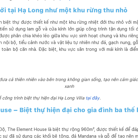
 đới tại Hạ Long như một khu rừng thu nhỏ
 biệt thự được thiết kế như một khu rừng nhiệt đới thu nhỏ với 
tiền sử dụng lam gỗ và cửa kính lớn giúp công trình tận dụng tối 
 được phân chia khéo léo giữa khu vực sinh hoạt chung và khu riên
 nội bộ, tiểu cảnh nước và vật liệu tự nhiên như đá, gạch nung, 
o toàn bộ căn nhà. Đặc biệt, khu vực sân trong với mái kính là điể
 đưa cả thiên nhiên vào bên trong không gian sống, tạo nên cảm gi
xanh
công trình biệt thự hiện đại Hạ Long Villa
tại đây
.
use – Biệt thự hiện đại cho gia đình ba thế 
Độ, The Element House là biệt thự rộng 960m², được thiết kế để đá
rúc sư đã sử dụng các khối bê tông, đá Mandana và gỗ để tạo nên 