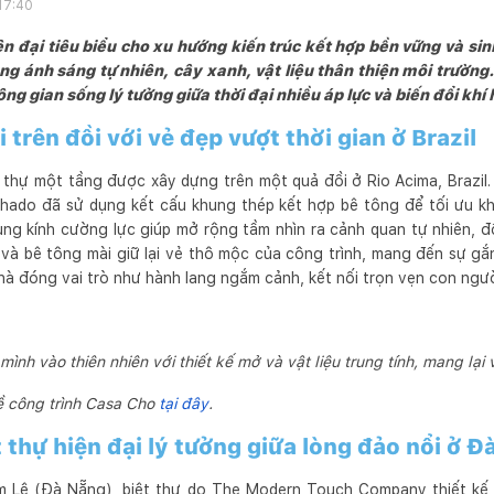
17:40
iện đại tiêu biểu cho xu hướng kiến trúc kết hợp bền vững và si
ng ánh sáng tự nhiên, cây xanh, vật liệu thân thiện môi trườn
ng gian sống lý tưởng giữa thời đại nhiều áp lực và biến đổi khí
i trên đồi với vẻ đẹp vượt thời gian ở Brazil
 thự một tầng được xây dựng trên một quả đồi ở Rio Acima, Brazil.
chado đã sử dụng kết cấu khung thép kết hợp bê tông để tối ưu kh
dụng kính cường lực giúp mở rộng tầm nhìn ra cảnh quan tự nhiên, 
 và bê tông mài giữ lại vẻ thô mộc của công trình, mang đến sự gắn
hà đóng vai trò như hành lang ngắm cảnh, kết nối trọn vẹn con ngườ
 mình vào thiên nhiên với thiết kế mở và vật liệu trung tính, mang lại
ề công trình Casa Cho
tại đây
.
 thự hiện đại lý tưởng giữa lòng đảo nổi ở 
 Lệ (Đà Nẵng), biệt thự do The Modern Touch Company thiết kế