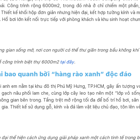
thái. Công trình rộng 6000m2, trong đó nhà ở chỉ chiếm một phần,
Thiết kế khối hộp đơn giản nhưng hiện đại, kết hợp tường kính và mái
. Hồ bơi lớn kết nối trực tiếp với phòng khách và khu sinh hoạt ch
g gian sống mở, nơi con người có thể thư giãn trong bầu không khí 
ề công trình biệt thự 6000m2
tại đây
.
đại bao quanh bởi “hàng rào xanh” độc đáo
ai anh em nằm tại khu đô thị Phú Mỹ Hưng, TP.HCM, gây ấn tượng vớ
 gạch nâu phối lam che, cùng lớp cây leo tạo nên một “lớp vỏ số
ông gian bên trong. Tầng trệt mở rộng tối đa để bố trí hồ bơi, sâ
ại gia. Thiết kế sử dụng gỗ, kính và đá làm vật liệu chủ đạo, tôn lên
n đại thể hiện cách ứng dụng giải pháp xanh một cách tinh tế trong 