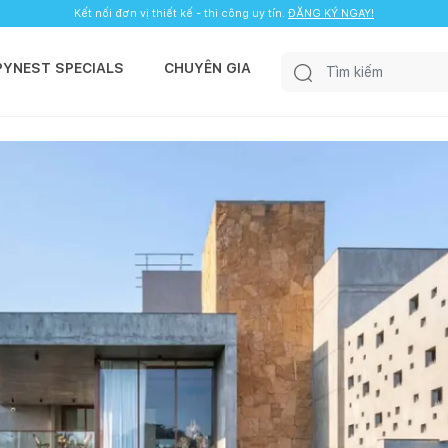
Kết nối đơn vị thiết kế - thi công uy tín.
ĐĂNG KÝ NGAY!
PYNEST SPECIALS
CHUYÊN GIA