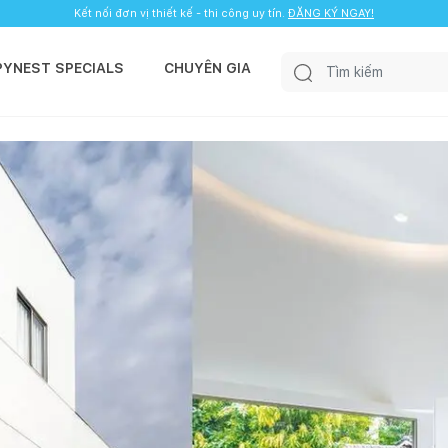
Kết nối đơn vị thiết kế - thi công uy tín.
ĐĂNG KÝ NGAY!
PYNEST SPECIALS
CHUYÊN GIA