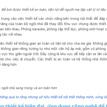
Bể bơi được thiết kế an toàn, tiện lợi để người mẹ tập vật lý trị liệu
p trung vào việc thiết kế các chức năng bên trong nội thất để đá
c năng của toàn bộ ngôi nhà đã thay đổi. Khu vực chung được thiết
ian bên nhau. Phòng karaoke, phòng tập thể dục, phòng sinh hoạt c
 tác với nhau.
iệc thiết kế không gian an toàn và tiện lợi cho cha mẹ già. Không
t không gian riêng tương tự như một căn hộ áp mái, gồm có phòng 
 vực thư giãn ngoài trời. Đây cũng là khu vực dễ tiếp cận xe lăn 
lợi cho việc di chuyển. Các thiết bị an toàn và hệ thống nhà th
ễ dàng hơn.
p ngôi nhà sang trọng và an toàn hơn
hông quá to rộng nhưng sở hữu thiết kế nội thất thông minh, xứng đ
g thiết kế hiện đại, ứng dụng công nghệ để 