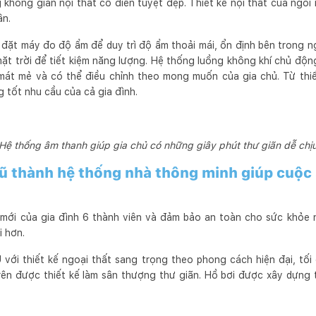
không gian nội thất cổ điển tuyệt đẹp. Thiết kế nội thất của ngôi
ân.
ặt máy đo độ ẩm để duy trì độ ẩm thoải mái, ổn định bên trong n
mặt trời để tiết kiệm năng lượng. Hệ thống luồng không khí chủ độn
mát mẻ và có thể điều chỉnh theo mong muốn của gia chủ. Từ thiế
 tốt nhu cầu của cả gia đình.
Hệ thống âm thanh giúp gia chủ có những giây phút thư giãn dễ chị
cũ thành hệ thống nhà thông minh giúp cuộc 
mới của gia đình 6 thành viên và đảm bảo an toàn cho sức khỏe n
i hơn.
với thiết kế ngoại thất sang trọng theo phong cách hiện đại, tối 
rên được thiết kế làm sân thượng thư giãn. Hồ bơi được xây dựng