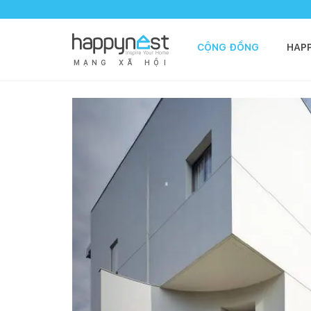
CỘNG ĐỒNG
HAP
M
Ạ
N
G
X
Ã
H
Ộ
I