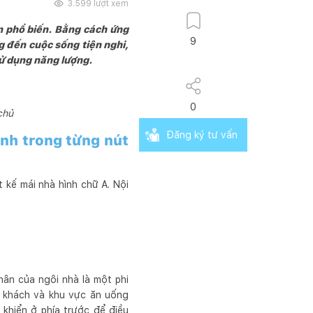
3.599
lượt xem
n phổ biến. Bằng cách ứng
9
 đến cuộc sống tiện nghi,
sử dụng năng lượng.
0
chủ
Đăng ký tư vấn
nh trong từng nút
t kế mái nhà hình chữ A. Nội
hân của ngôi nhà là một phi
g khách và khu vực ăn uống
khiển ở phía trước để điều