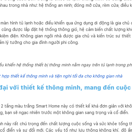
nhau trong nhà như: hệ thống an ninh; đóng mở cửa, rèm cửa; điều k
 màn hình tủ lạnh hoặc điều khiển qua ứng dụng di động là gia chủ
hà cũng được lắp đặt hệ thống thông gió, hệ cảm biến chất lượng kh
 kiệm điện. Không gian ngôi nhà được gia chủ và kiến trúc sư thiết k
m lý tưởng cho gia đình người phi công.
ều khiển hệ thống thiết bị thông minh nằm ngay trên tủ lạnh trong p
t hợp thiết kế thông minh và tiện nghi tối đa cho không gian nhà
đại với thiết kế thông minh, mang đến cuộc
à 2 tầng màu trắng Smart Home này có thiết kế khá đơn giản với kh
ng, bạn sẽ ngạc nhiên trước một không gian sang trọng và cổ điển.
nh này rất chú trọng đến chất lượng cuộc sống và sức khỏe tổng th
cổ điển và sự đổi mới. Các yếu tố như lưu thông không khí, độ ẩm,