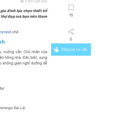
6.821
lượt xem
gia đình lựa chọn thiết kế
15
ệt thự đẹp mà bạn nên tham
pynest
nhé.
0
nh
Đăng ký tư vấn
ản, vuông vắn. Chủ nhân của
 bên hông nhà. Đặc biệt, xung
ạo không gian nghỉ dưỡng dễ
đại
lamingo Đại Lải