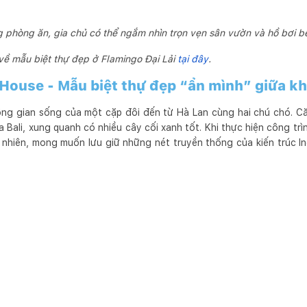
g phòng ăn, gia chủ có thể ngắm nhìn trọn vẹn sân vườn và hồ bơi b
về mẫu biệt thự đẹp ở Flamingo Đại Lải
tại đây
.
ouse - Mẫu biệt thự đẹp “ẩn mình” giữa kh
ng gian sống của một cặp đôi đến từ Hà Lan cùng hai chú chó. C
a Bali, xung quanh có nhiều cây cối xanh tốt. Khi thực hiện công trì
 nhiên, mong muốn lưu giữ những nét truyền thống của kiến trúc I