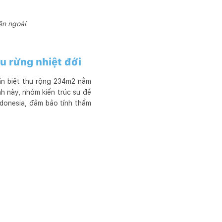
ên ngoài
u rừng nhiệt đới
ăn biệt thự rộng 234m2 nằm
nh này, nhóm kiến trúc sư đề
ndonesia, đảm bảo tính thẩm