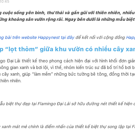
 10:45
uộc sống yên bình, thư thái và gần gũi với thiên nhiên, nhiều 
hững khoảng sân vườn rộng rãi. Ngay bên dưới là những mẫu bi
 bài trên website Happynest tại đây
để kết nối với cộng đồng
Hap
ẹp “lọt thỏm” giữa khu vườn có nhiều cây xa
ngo Đại Lải thiết kế theo phong cách hiện đại với hình khối đơn gi
hông gian xanh và bơi lội, vì thế, nhóm kiến trúc sư đã bố trí hồ bơi
u cây xanh, giúp “làm mềm” những bức tường bê tông, đồng thời t
thiên nhiên.
u biệt thự đẹp tại Flamingo Đại Lải sở hữu đường nét thiết kế hiện 
anh mát mẻ chính là điểm nhấn của thiết kế biệt thự song lập tại F