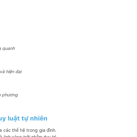
g quanh
và hiện đại
ịa phương
uy luật tự nhiên
a các thế hệ trong gia đình.