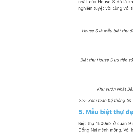
nhất của House S đó là kh
nghiệm tuyệt vời cùng với t
House S là mẫu biệt thự đ
Biệt thự House S ưu tiên s
Khu vườn Nhật Bản
>>> Xem toàn bộ thông tin
5. Mẫu biệt thự đ
Biệt thự 1500m2 ở quận 9 
Đồng Nai mênh mông. Với lợi