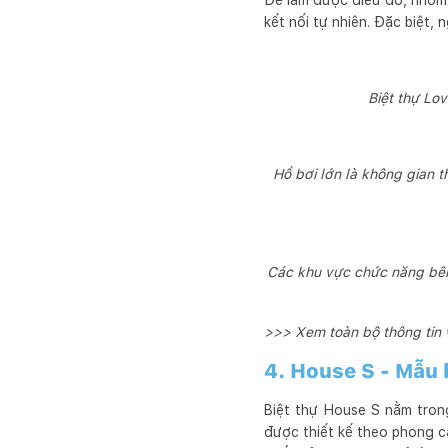
Để làm được điều đó, nhóm k
kết nối tự nhiên. Đặc biệt,
Biệt thự Lo
Hồ bơi lớn là không gian t
Các khu vực chức năng bên 
>>> Xem toàn bộ thông tin
4. House S - Mẫu 
Biệt thự House S nằm tron
được thiết kế theo phong cá