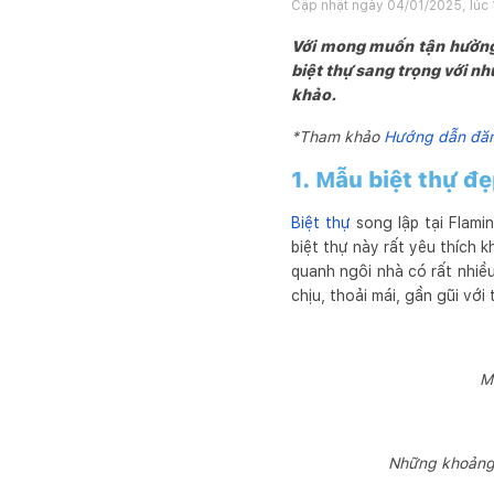
Cập nhật ngày
04/01/2025, lúc
Với mong muốn tận hưởng c
biệt thự sang trọng với n
khảo.
*Tham khảo
Hướng dẫn đăng
1. Mẫu biệt thự đ
Biệt thự
song lập tại Flami
biệt thự này rất yêu thích k
quanh ngôi nhà có rất nhiề
chịu, thoải mái, gần gũi với 
Mẫ
Những khoảng x