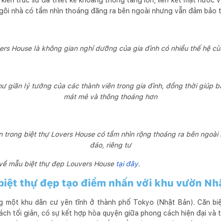
iến trúc sư đã thiết kế khoảng thông tầng lớn, liên kết mặt nước v
 ngôi nhà có tầm nhìn thoáng đãng ra bên ngoài nhưng vẫn đảm bảo tí
vers House là không gian nghỉ dưỡng của gia đình có nhiều thế hệ cù
hư giãn lý tưởng của các thành viên trong gia đình, đồng thời giúp b
mát mẻ và thông thoáng hơn
trong biệt thự Lovers House có tầm nhìn rộng thoáng ra bên ngoài
đáo, riêng tư
 về mẫu biệt thự đẹp Louvers House
tại đây
.
biệt thự đẹp tạo điểm nhấn với khu vườn Nh
g một khu dân cư yên tĩnh ở thành phố Tokyo (Nhật Bản). Căn bi
ch tối giản, có sự kết hợp hòa quyện giữa phong cách hiện đại và 