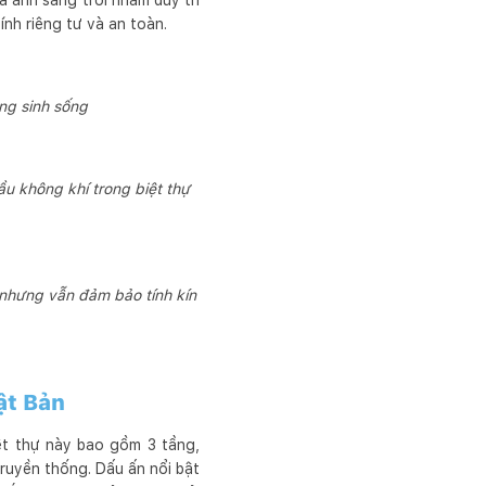
à ánh sáng trời nhằm duy trì
nh riêng tư và an toàn.
ng sinh sống
ầu không khí trong biệt thự
 nhưng vẫn đảm bảo tính kín
ật Bản
ệt thự này bao gồm 3 tầng,
truyền thống. Dấu ấn nổi bật