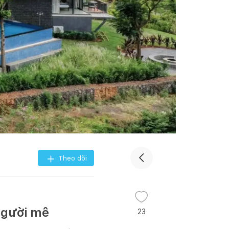
Theo dõi
người mê
23