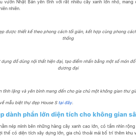
u vườn Nhật Bản yên tĩnh với rất nhiều cây xanh lớn nhỏ, mang 
hiên nhiên.
ẹp được thiết kế theo phong cách tối giản, kết hợp cùng phong cách
thống
ử dụng đồ dùng nội thất hiện đại, tạo điểm nhấn bằng một số món đ
đương đại
 tĩnh lặng và yên bình mang đến cho gia chủ một không gian thư giã
 về mẫu biệt thự đẹp House S
tại đây
.
ẹp dành phần lớn diện tích cho không gian s
nằm nép mình bên những hàng cây xanh cao lớn, có tầm nhìn rộn
 thế có diện tích xây dựng lớn, gia chủ thoải mái bố trí thêm khu