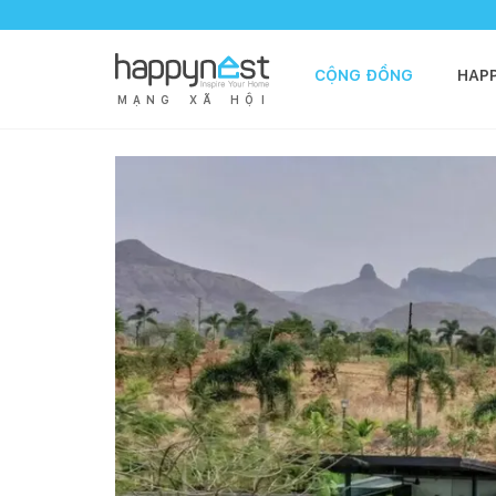
CỘNG ĐỒNG
HAP
M
Ạ
N
G
X
Ã
H
Ộ
I