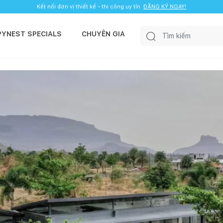
Kết nối đơn vị thiết kế - thi công uy tín.
ĐĂNG KÝ NGAY!
PYNEST SPECIALS
CHUYÊN GIA