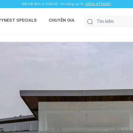
Kết nối đơn vị thiết kế - thi công uy tín.
ĐĂNG KÝ NGAY!
PYNEST SPECIALS
CHUYÊN GIA