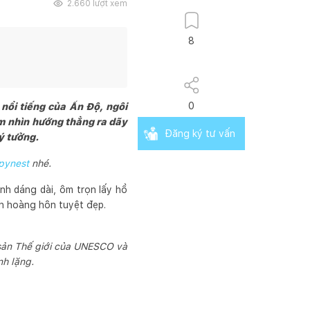
2.660
lượt xem
8
0
nổi tiếng của Ấn Độ, ngôi
m nhìn hướng thẳng ra dãy
Đăng ký tư vấn
ý tưởng.
pynest
nhé.
ình dáng dài, ôm trọn lấy hồ
nh hoàng hôn tuyệt đẹp.
 sản Thế giới của UNESCO và
nh lặng.