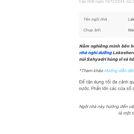
Cập nhật ngày
10/12/2024, lúc 
Tên ngôi nhà
La
Chụp ảnh
Mau
Nằm nghiêng mình bên hồ 
nhà nghỉ dưỡng
Lakeshore 
núi Sahyadri hùng vĩ và h
*Tham khảo
Hướng dẫn đăng
Để tận dụng tối đa cảnh qua
nước. Phần lớn các cửa sổ 
Ngôi nhà này hướng đến việ
là một 