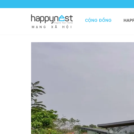
CỘNG ĐỒNG
HAP
M
Ạ
N
G
X
Ã
H
Ộ
I