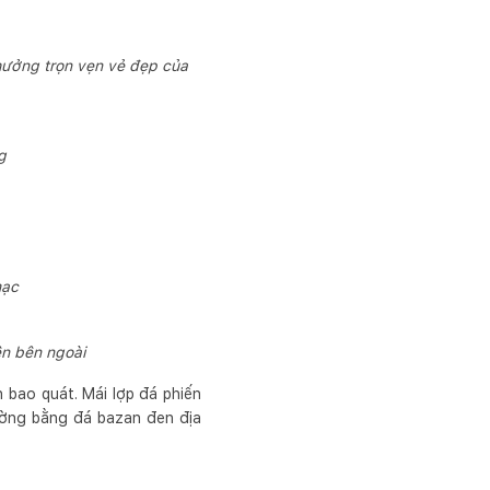
hưởng trọn vẹn vẻ đẹp của
g
mạc
n bên ngoài
bao quát. Mái lợp đá phiến
tường bằng đá bazan đen địa