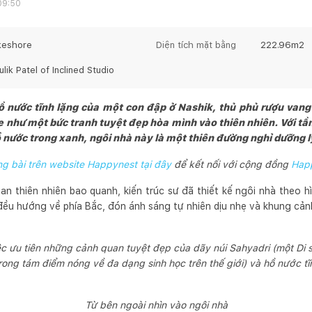
09:50
keshore
Diện tích mặt bằng
222.96
m2
lik Patel of Inclined Studio
nước tĩnh lặng của một con đập ở Nashik, thủ phủ rượu vang 
như một bức tranh tuyệt đẹp hòa mình vào thiên nhiên. Với tầ
ồ nước trong xanh, ngôi nhà này là một thiên đường nghỉ dưỡng l
 bài trên website Happynest tại đây
để kết nối với cộng đồng
Hap
n thiên nhiên bao quanh, kiến trúc sư đã thiết kế ngôi nhà theo h
đều hướng về phía Bắc, đón ánh sáng tự nhiên dịu nhẹ và khung cả
c ưu tiên những cảnh quan tuyệt đẹp của dãy núi Sahyadri (một Di
trong tám điểm nóng về đa dạng sinh học trên thế giới) và hồ nước tĩ
Từ bên ngoài nhìn vào ngôi nhà