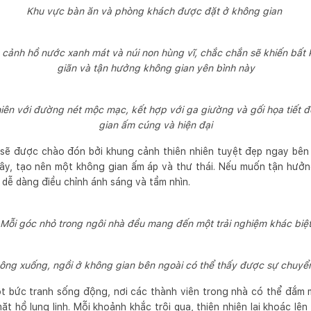
Khu vực bàn ăn và phòng khách được đặt ở không gian
cảnh hồ nước xanh mát và núi non hùng vĩ, chắc chắn sẽ khiến bất
giãn và tận hưởng không gian yên bình này
ên với đường nét mộc mạc, kết hợp với ga giường và gối họa tiết 
gian ấm cúng và hiện đại
 sẽ được chào đón bởi khung cảnh thiên nhiên tuyệt đẹp ngay bên
cây, tạo nên một không gian ấm áp và thư thái. Nếu muốn tận hưởn
ủ dễ dàng điều chỉnh ánh sáng và tầm nhìn.
Mỗi góc nhỏ trong ngôi nhà đều mang đến một trải nghiệm khác biệ
ng xuống, ngồi ở không gian bên ngoài có thể thấy được sự chuyển
ột bức tranh sống động, nơi các thành viên trong nhà có thể đắm
ặt hồ lung linh. Mỗi khoảnh khắc trôi qua, thiên nhiên lại khoác l