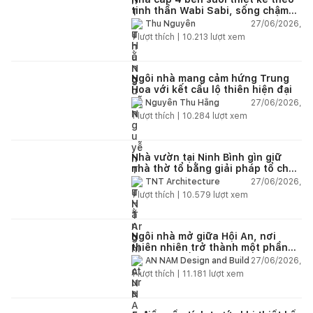
tinh thần Wabi Sabi, sống chậm
giữa thiên nhiên
27/06/2026,
Thu Nguyễn
1
lượt thích |
10.213
lượt xem
Ngôi nhà mang cảm hứng Trung
Hoa với kết cấu lộ thiên hiện đại
27/06/2026,
Nguyễn Thu Hằng
1
lượt thích |
10.284
lượt xem
Nhà vườn tại Ninh Bình gìn giữ
nhà thờ tổ bằng giải pháp tổ chức
lại không gian
27/06/2026,
TNT Architecture
1
lượt thích |
10.579
lượt xem
Ngôi nhà mở giữa Hội An, nơi
thiên nhiên trở thành một phần
của cuộc sống
27/06/2026,
AN NAM Design and Build
1
lượt thích |
11.181
lượt xem