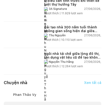
5 điều cần tính trước khi thiết kế
biệt thự hướng Tây
27/06/2026,
3A Signature
2
lượt thích |
11.929
lượt xem
Cải tạo nhà 300 năm tuổi thành
không gian sống hiện đại giữa
thiên nhiên
27/06/2026,
Thu Nguyễn
1
lượt thích |
10.110
lượt xem
Ngôi nhà tái chế giữa lòng đô thị,
tận dụng vật liệu cũ để tạo không
gian sống linh hoạt
27/06/2026,
Nguyễn Thu Hằng
2
lượt thích |
12.264
lượt xem
Chuyện nhà
Xem tất cả
Phan Thảo Vy