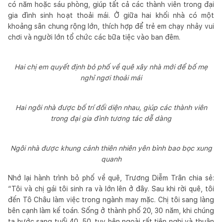
có năm hoặc sáu phòng, giúp tất cả các thành viên trong đại
gia đình sinh hoạt thoải mái. Ở giữa hai khối nhà có một
khoảng sân chung rộng lớn, thích hợp để trẻ em chạy nhảy vui
chơi và người lớn tổ chức các bữa tiệc vào ban đêm.
Hai chị em quyết định bỏ phố về quê xây nhà mới để bố mẹ
nghỉ ngơi thoải mái
Hai ngôi nhà được bố trí đối diện nhau, giúp các thành viên
trong đại gia đình tương tác dễ dàng
Ngôi nhà được khung cảnh thiên nhiên yên bình bao bọc xung
quanh
Nhớ lại hành trình bỏ phố về quê, Trương Diễm Trân chia sẻ:
“Tôi và chị gái tôi sinh ra và lớn lên ở đây. Sau khi rời quê, tôi
đến Tô Châu làm việc trong ngành may mặc. Chị tôi sang làng
bên cạnh làm kế toán. Sống ở thành phố 20, 30 năm, khi chúng
ta bước sang tuổi 40, 50, tuy bên ngoài rất tiện nghi và thuận