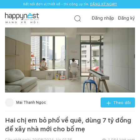
Kết nối đơn vị thiết kế - thi công uy tín.
ĐĂNG KÝ NGAY!
Đăng nhập
Đăng ký
M
Ạ
N
G
X
Ã
H
Ộ
I
Mai Thanh Ngọc
Theo dõi
Hai chị em bỏ phố về quê, dùng 7 tỷ đồng
để xây nhà mới cho bố mẹ
Cập nhật ngày
29/08/2024, lúc 01:35
1.084
lượt xem