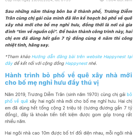
Sau những năm tháng bôn ba ở thành phố, Trương Diễm
Trân cùng chị gái của mình đã lên kế hoạch bỏ phố về quê
xây nhà mới cho bố mẹ nghỉ hưu, đồng thời là nơi cả gia
đình “tìm về nguồn cội”. Để hoàn thành công trình này, hai
chị em đã dùng hết gần 7 tỷ đồng cùng 4 năm thi công
nhiệt tình, hăng say.
*Tham khảo
Hướng dẫn đăng bài trên website Happynest tại
đây
để kết nối với cộng đồng
Happynest
nhé.
Hành trình bỏ phố về quê xây nhà mới
cho bố mẹ nghỉ hưu đầy thú vị
Năm 2019, Trương Diễm Trân (sinh năm 1970) cùng chị gái
bỏ
phố về quê
xây hai ngôi nhà mới cho bố mẹ nghỉ hưu. Hai chị
em đã dùng hết tổng cộng 2 triệu tệ (tương đương gần 7 tỷ
đồng), đây là khoản tiền tiết kiệm được gom góp trong rất
nhiều năm.
Hai ngôi nhà cao 10m được bố trí đối diện nhau, mỗi ngôi nhà