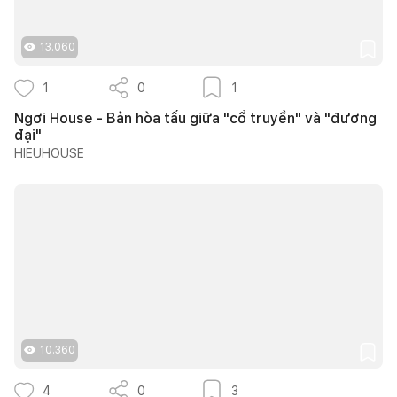
13.060
1
0
1
Ngơi House - Bản hòa tấu giữa "cổ truyền" và "đương
đại"
HIEUHOUSE
10.360
4
0
3