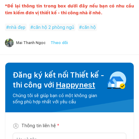
*Để lại thông tin trong box dưới đây nếu bạn có nhu cầu
tìm kiếm đơn vị thiết kế - thi công nhà ở nhé.
#
nhà đẹp
#
căn hộ 2 phòng ngủ
#
căn hộ
Theo dõi
Mai Thanh Ngọc
Đăng ký kết nối Thiết kế -
thi công với
Happynest
Chúng tôi sẽ giúp bạn có một không gian
sống phù hợp nhất với yêu cầu
Thông tin liên hệ
*