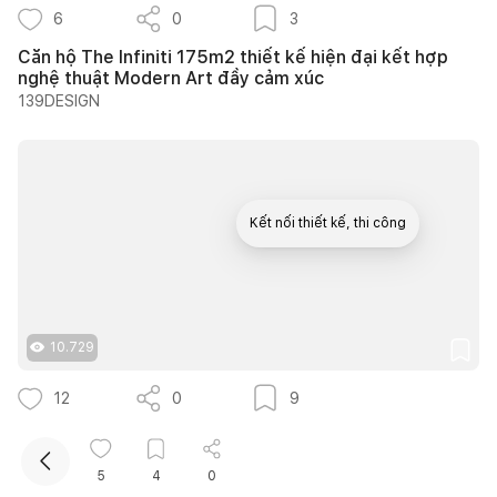
6
0
3
Căn hộ The Infiniti 175m2 thiết kế hiện đại kết hợp
nghệ thuật Modern Art đầy cảm xúc
139DESIGN
Kết nối thiết kế, thi công
Mua sắm hoàn thiện nhà
10.729
12
0
9
25 ý tưởng lựa chọn cây trồng lối đi sân vườn tạo
bóng mát quanh năm cho nhà phố
5
4
0
Nguyễn Quỳnh Hương