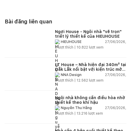
Bài đăng liên quan
Ngơi House - Ngôi nhà "vẽ trọn"
triết lý thiết kế của HIEUHOUSE
27/06/2026,
HIEUHOUSE
3
lượt thích |
10.822
lượt xem
LT House – Nhà hiện đại 340m² tại
Đắk Lắk nổi bật với kiến trúc mở
và hệ sân vườn kết nối thiên
27/06/2026,
NNA Design
nhiên
3
lượt thích |
12.562
lượt xem
Ngôi nhà không cần điều hòa nhờ
thiết kế theo khí hậu
27/06/2026,
Nguyễn Thu Hằng
2
lượt thích |
13.216
lượt xem
Nhà cấp 4 bên suối thiết kế theo