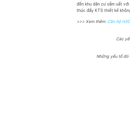
đến khu dân cư sầm uất với 
thúc đẩy KTS thiết kế khôn
>>> Xem thêm:
Căn hộ H3D7
Các yế
Những yếu tố đó 