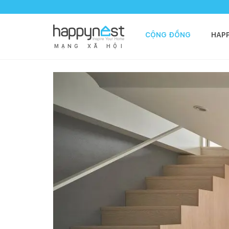
CỘNG ĐỒNG
HAP
M
Ạ
N
G
X
Ã
H
Ộ
I