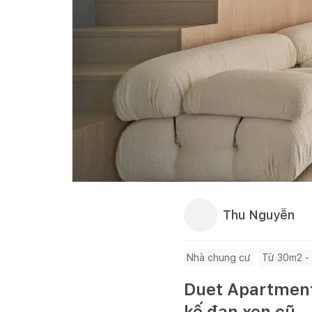
Thu Nguyễn
Nhà chung cư
Từ 30m2 -
Duet Apartment
kế đan xen cũ – 