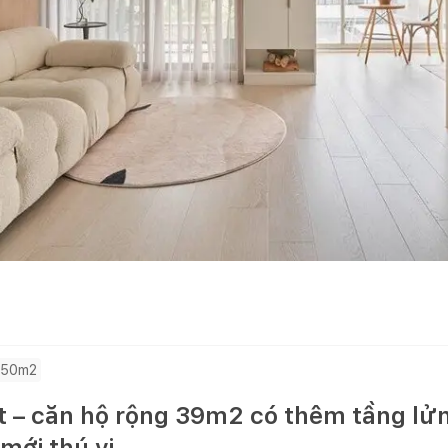
 50m2
 – căn hộ rộng 39m2 có thêm tầng lửng
mới thú vị