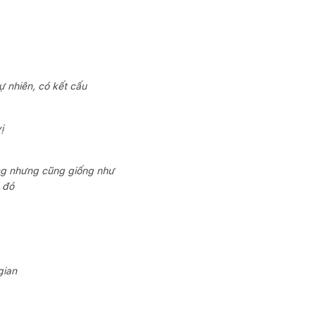
tự nhiên, có kết cấu
ị
ống nhưng cũng giống như
 đó
gian