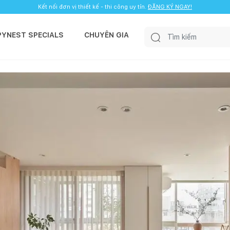
Kết nối đơn vị thiết kế - thi công uy tín.
ĐĂNG KÝ NGAY!
PYNEST SPECIALS
CHUYÊN GIA