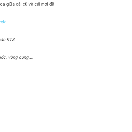
oa giữa cái cũ và cái mới đã
mát
các KTS
óc, vòng cung,...