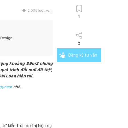
2.005
lượt xem
1
 Design
0
Đăng ký tư vấn
rộng khoảng 39m2 nhưng
uá trình đổi mới đô thị”,
ài Loan hiện tại.
pynest
nhé.
từ kiến trúc đô thị hiện đại