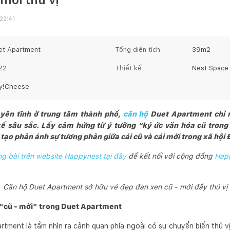
22:41
et Apartment
Tổng diện tích
39
m2
22
Thiết kế
Nest Space
y!Cheese
ên tĩnh ở trung tâm thành phố,
căn hộ
Duet Apartment chỉ 
ế sâu sắc. Lấy cảm hứng từ ý tưởng “ký ức văn hóa cũ trong q
tạo phản ánh sự tương phản giữa cái cũ và cái mới trong xã hội Đ
 bài trên website Happynest tại đây
để kết nối với cộng đồng
Hap
Căn hộ Duet Apartment sở hữu vẻ đẹp đan xen cũ - mới đầy thú vị
g "cũ - mới" trong Duet Apartment
ment là tầm nhìn ra cảnh quan phía ngoài có sự chuyển biến thú vị, 