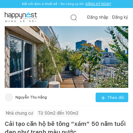
Kết nối đơn vị thiết kế - thi công uy tín.
ĐĂNG KÝ NGAY!
Đăng nhập
Đăng ký
M
Ạ
N
G
X
Ã
H
Ộ
I
Nguyễn Thu Hằng
Theo dõi
Nhà chung cư
Từ 50m2 đến 100m2
Cải tạo căn hộ bê tông “xám” 50 năm tuổi
đẹp như tranh màu nước