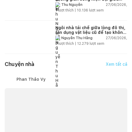
thiên nhiên
27/06/2026,
Thu Nguyễn
1
lượt thích |
10.136
lượt xem
Ngôi nhà tái chế giữa lòng đô thị,
tận dụng vật liệu cũ để tạo không
gian sống linh hoạt
27/06/2026,
Nguyễn Thu Hằng
2
lượt thích |
12.279
lượt xem
Chuyện nhà
Xem tất cả
Phan Thảo Vy