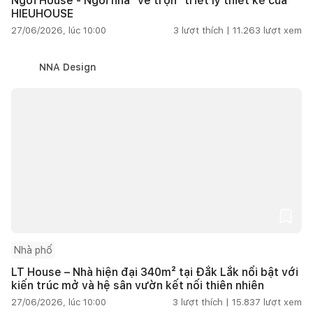
Ngơi House - Ngôi nhà "vẽ trọn" triết lý thiết kế của
HIEUHOUSE
27/06/2026, lúc 10:00
3
lượt thích |
11.263
lượt xem
NNA Design
Nhà phố
LT House – Nhà hiện đại 340m² tại Đắk Lắk nổi bật với
kiến trúc mở và hệ sân vườn kết nối thiên nhiên
27/06/2026, lúc 10:00
3
lượt thích |
15.837
lượt xem