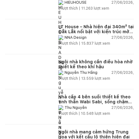
27/06/2026,
HIEUHOUSE
3
lượt thích |
11.263
lượt xem
LT House – Nhà hiện đại 340m² tại
Đắk Lắk nổi bật với kiến trúc mở
và hệ sân vườn kết nối thiên
27/06/2026,
NNA Design
nhiên
3
lượt thích |
15.837
lượt xem
Ngôi nhà không cần điều hòa nhờ
thiết kế theo khí hậu
27/06/2026,
Nguyễn Thu Hằng
2
lượt thích |
13.559
lượt xem
Nhà cấp 4 bên suối thiết kế theo
tinh thần Wabi Sabi, sống chậm
giữa thiên nhiên
27/06/2026,
Thu Nguyễn
1
lượt thích |
10.548
lượt xem
Ngôi nhà mang cảm hứng Trung
Hoa với kết cấu lộ thiên hiện đại