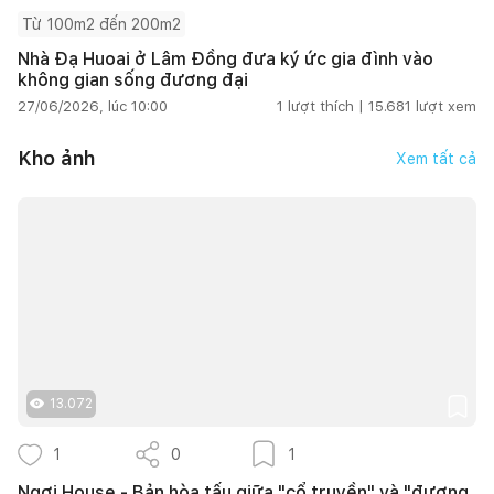
Từ 100m2 đến 200m2
Nhà Đạ Huoai ở Lâm Đồng đưa ký ức gia đình vào
không gian sống đương đại
27/06/2026, lúc 10:00
1
lượt thích |
15.681
lượt xem
Kho ảnh
Xem tất cả
13.072
1
0
1
Ngơi House - Bản hòa tấu giữa "cổ truyền" và "đương