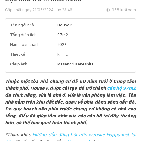
Cập nhật ngày
21/06/2024, lúc 23:46
968
lượt xem
Tên ngôi nhà
House K
Tổng diện tích
97
m2
Năm hoàn thành
2022
Thiết kế
Kii inc
Chụp ảnh
Masanori Kaneshita
Thuộc một tòa nhà chung cư đã 50 năm tuổi ở trung tâm
thành phố, House K được cải tạo để trở thành
căn hộ 97m2
đa chức năng, vừa là nhà ở, vừa là văn phòng làm việc. Tòa
nhà nằm trên khu đất dốc, quay về phía dòng sông gần đó.
Do quy hoạch nên phía trước chung cư không có nhà cao
tầng, điều đó giúp tầm nhìn của các căn hộ tại đây thoáng
hơn, có thể bao quát toàn thành phố.
*Tham khảo
Hướng dẫn đăng bài trên website Happynest tại