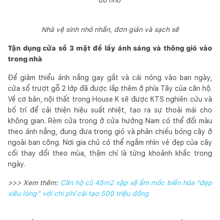
Nhà vệ sinh nhỏ nhắn, đơn giản và sạch sẽ
Tận dụng cửa sổ 3 mặt để lấy ánh sáng và thông gió vào
trong nhà
Để giảm thiểu ánh nắng gay gắt và cái nóng vào ban ngày,
cửa sổ trượt gỗ 2 lớp đã được lắp thêm ở phía Tây của căn hộ.
Về cơ bản, nội thất trong House K sẽ được KTS nghiên cứu và
bố trí để cải thiện hiệu suất nhiệt, tạo ra sự thoải mái cho
không gian. Rèm cửa trong ở cửa hướng Nam có thể đổi màu
theo ánh nắng, đung đưa trong gió và phản chiếu bóng cây ở
ngoài ban công. Nơi gia chủ có thể ngắm nhìn vẻ đẹp của cây
cối thay đổi theo mùa, thậm chí là từng khoảnh khắc trong
ngày.
>>> Xem thêm:
Căn hộ cũ 45m2 xập xệ ẩm mốc biến hóa “đẹp
xiêu lòng” với chi phí cải tạo 500 triệu đồng