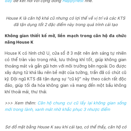
đây
để kết nối với cộng đồng
Happynest
nhé.
House K là căn hộ khá cũ nhưng có lợi thế về vị trí và các KTS
đã tận dụng tốt 2 đặc điểm này trong quá trình cải tạo
Không gian thiết kế mở, liền mạch trong căn hộ đa chức
năng House K
House K có hình chữ U, cửa sổ ở 3 mặt nên ánh sáng tự nhiên
có thể tràn vào trong nhà, lưu thông khí tốt, giúp không gian
thoáng mát và gần gũi hơn với môi trường bên ngoài. Do được
xây dựng từ khá lâu nên bề mặt của tường, trần đã có chút cũ
kỹ. Đội ngũ KTS đã tận dụng sự “cũ kỹ” này theo cách rất độc
đáo, giúp tối đa hóa không gian và mang đến một bầu không
khí thoải mái, thư thái.
>>> Xem thêm:
Căn hộ chung cư cũ lấy lại không gian sống
mới trong lành, xanh mát nhờ khắc phục 3 nhược điểm
Sơ đồ mặt bằng House K sau khi cải tạo, có thể thấy, căn hộ có