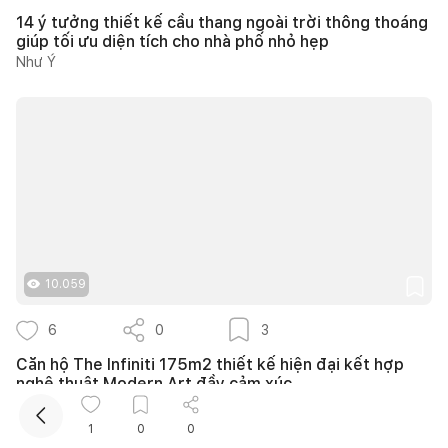
14 ý tưởng thiết kế cầu thang ngoài trời thông thoáng
giúp tối ưu diện tích cho nhà phố nhỏ hẹp
Như Ý
Kết nối thiết kế, thi công
Mua sắm hoàn thiện nhà
10.059
6
0
3
Căn hộ The Infiniti 175m2 thiết kế hiện đại kết hợp
nghệ thuật Modern Art đầy cảm xúc
139DESIGN
1
0
0