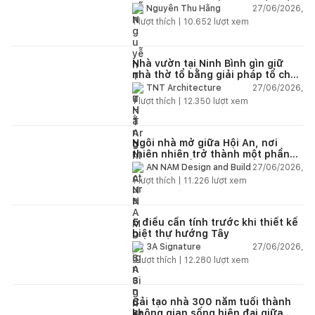
27/06/2026,
Nguyễn Thu Hằng
1
lượt thích |
10.652
lượt xem
Nhà vườn tại Ninh Bình gìn giữ
nhà thờ tổ bằng giải pháp tổ chức
lại không gian
27/06/2026,
TNT Architecture
1
lượt thích |
12.350
lượt xem
Ngôi nhà mở giữa Hội An, nơi
thiên nhiên trở thành một phần
của cuộc sống
27/06/2026,
AN NAM Design and Build
1
lượt thích |
11.226
lượt xem
5 điều cần tính trước khi thiết kế
biệt thự hướng Tây
27/06/2026,
3A Signature
2
lượt thích |
12.280
lượt xem
Cải tạo nhà 300 năm tuổi thành
không gian sống hiện đại giữa