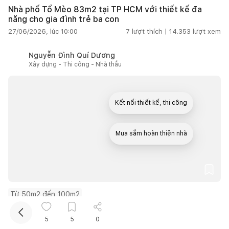
Nhà phố Tổ Mèo 83m2 tại TP HCM với thiết kế đa
năng cho gia đình trẻ ba con
27/06/2026, lúc 10:00
7
lượt thích |
14.353
lượt xem
Nguyễn Đình Quí Dương
Xây dựng - Thi công - Nhà thầu
Kết nối thiết kế, thi công
Mua sắm hoàn thiện nhà
Từ 50m2 đến 100m2
Cải tạo nhà ống thành văn phòng 80m2, Lee&Tee
Office giữ lại ký ức phố thị trong không gian thủ công
5
5
0