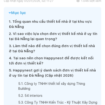
Cập nhật ngày
05/01/2026, lúc 11:27
1.046
lượt xem
Mục lục
1
.
Tổng quan nhu cầu thiết kế nhà ở tại khu vực
Đà Nẵng
2
.
Vì sao việc lựa chọn đơn vị thiết kế nhà ở uy tín
tại Đà Nẵng lại quan trọng?
3
.
Làm thế nào để chọn đúng đơn vị thiết kế nhà
ở tại Đà Nẵng?
4
.
Tại sao nên chọn Happynest để được kết nối
tới đơn vị thiết kế?
5
.
Happynest gợi ý danh sách đơn vị thiết kế nhà
ở uy tín tại Đà Nẵng (Cập nhật 2026)
5
.
1
.
Công ty TNHH thiết kế xây dựng Thing
Building
5
.
2
.
54 interiors
5
.
3
.
Công Ty TNHH Kiến Trúc - Kỹ Thuật Xây Dựng