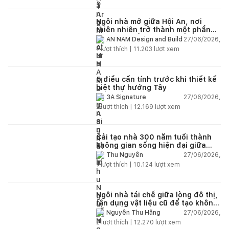
Ngôi nhà mở giữa Hội An, nơi
thiên nhiên trở thành một phần
của cuộc sống
27/06/2026,
AN NAM Design and Build
1
lượt thích |
11.203
lượt xem
5 điều cần tính trước khi thiết kế
biệt thự hướng Tây
27/06/2026,
3A Signature
2
lượt thích |
12.169
lượt xem
Cải tạo nhà 300 năm tuổi thành
không gian sống hiện đại giữa
thiên nhiên
27/06/2026,
Thu Nguyễn
1
lượt thích |
10.124
lượt xem
Ngôi nhà tái chế giữa lòng đô thị,
tận dụng vật liệu cũ để tạo không
gian sống linh hoạt
27/06/2026,
Nguyễn Thu Hằng
2
lượt thích |
12.270
lượt xem