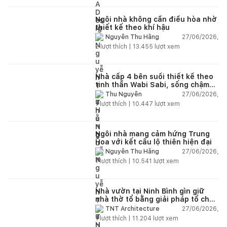
Ngôi nhà không cần điều hòa nhờ
thiết kế theo khí hậu
27/06/2026,
Nguyễn Thu Hằng
2
lượt thích |
13.455
lượt xem
Nhà cấp 4 bên suối thiết kế theo
tinh thần Wabi Sabi, sống chậm
giữa thiên nhiên
27/06/2026,
Thu Nguyễn
1
lượt thích |
10.447
lượt xem
Ngôi nhà mang cảm hứng Trung
Hoa với kết cấu lộ thiên hiện đại
27/06/2026,
Nguyễn Thu Hằng
1
lượt thích |
10.541
lượt xem
Nhà vườn tại Ninh Bình gìn giữ
nhà thờ tổ bằng giải pháp tổ chức
lại không gian
27/06/2026,
TNT Architecture
1
lượt thích |
11.204
lượt xem