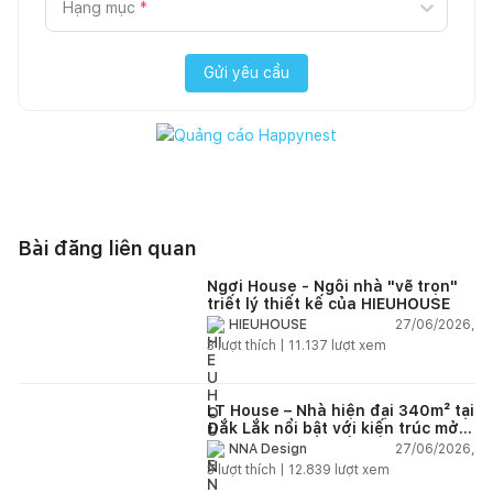
Hạng mục
*
Gửi yêu cầu
Bài đăng liên quan
Ngơi House - Ngôi nhà "vẽ trọn"
triết lý thiết kế của HIEUHOUSE
27/06/2026,
HIEUHOUSE
3
lượt thích |
11.137
lượt xem
LT House – Nhà hiện đại 340m² tại
Đắk Lắk nổi bật với kiến trúc mở
và hệ sân vườn kết nối thiên
27/06/2026,
NNA Design
nhiên
3
lượt thích |
12.839
lượt xem