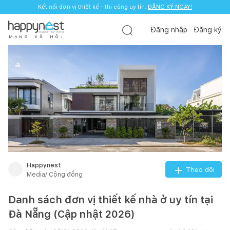
Kết nối đơn vị thiết kế - thi công uy tín.
ĐĂNG KÝ NGAY!
Đăng nhập
Đăng ký
M
Ạ
N
G
X
Ã
H
Ộ
I
Happynest
Theo dõi
Media/ Cộng đồng
Danh sách đơn vị thiết kế nhà ở uy tín tại
Đà Nẵng (Cập nhật 2026)