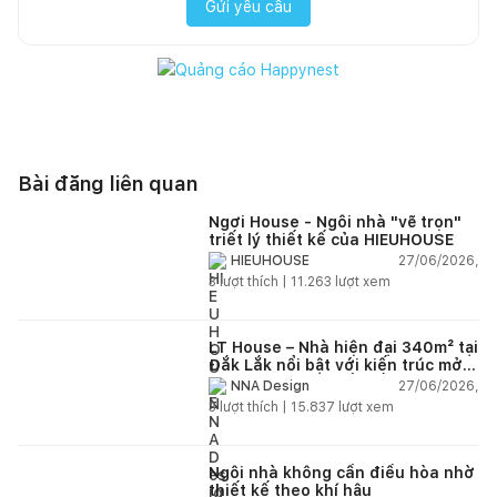
Gửi yêu cầu
Bài đăng liên quan
Ngơi House - Ngôi nhà "vẽ trọn"
triết lý thiết kế của HIEUHOUSE
27/06/2026,
HIEUHOUSE
3
lượt thích |
11.263
lượt xem
LT House – Nhà hiện đại 340m² tại
Đắk Lắk nổi bật với kiến trúc mở
và hệ sân vườn kết nối thiên
27/06/2026,
NNA Design
nhiên
3
lượt thích |
15.837
lượt xem
Ngôi nhà không cần điều hòa nhờ
thiết kế theo khí hậu