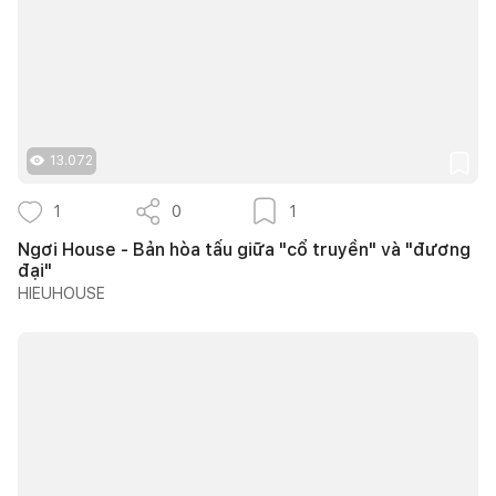
13.072
1
0
1
Ngơi House - Bản hòa tấu giữa "cổ truyền" và "đương
đại"
HIEUHOUSE