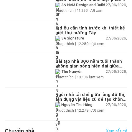
của cuộc sống
27/06/2026,
AN NAM Design and Build
1
lượt thích |
11.226
lượt xem
5 điều cần tính trước khi thiết kế
biệt thự hướng Tây
27/06/2026,
3A Signature
2
lượt thích |
12.280
lượt xem
Cải tạo nhà 300 năm tuổi thành
không gian sống hiện đại giữa
thiên nhiên
27/06/2026,
Thu Nguyễn
1
lượt thích |
10.136
lượt xem
Ngôi nhà tái chế giữa lòng đô thị,
tận dụng vật liệu cũ để tạo không
gian sống linh hoạt
27/06/2026,
Nguyễn Thu Hằng
2
lượt thích |
12.279
lượt xem
Chuyện nhà
Xem tất cả