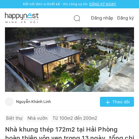
Kết nối đơn vị thiết kế - thi công uy tín.
ĐĂNG KÝ NGAY!
Đăng nhập
Đăng ký
M
Ạ
N
G
X
Ã
H
Ộ
I
Nguyễn Khánh Linh
Theo dõi
Biệt thự
Nhà vườn
Từ 100m2 đến 200m2
Nhà khung thép 172m2 tại Hải Phòng
hoàn thiện vỏn vẹn trong 13 ngày, tổng chi