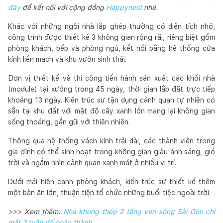
đây
để kết nối với cộng đồng
Happynest
nhé.
Khác với những ngôi nhà lắp ghép thường có diện tích nhỏ,
công trình được thiết kế 3 không gian rộng rãi, riêng biệt gồm
phòng khách, bếp và phòng ngủ, kết nối bằng hệ thống cửa
kính liền mạch và khu vườn sinh thái.
Đơn vị thiết kế và thi công tiến hành sản xuất các khối nhà
(module) tại xưởng trong 45 ngày, thời gian lắp đặt trực tiếp
khoảng 13 ngày. Kiến trúc sư tận dụng cảnh quan tự nhiên có
sẵn tại khu đất với mật độ cây xanh lớn mang lại không gian
sống thoáng, gần gũi với thiên nhiên.
Thông qua hệ thống vách kính trải dài, các thành viên trong
gia đình có thể sinh hoạt trong không gian giàu ánh sáng, gió
trời và ngắm nhìn cảnh quan xanh mát ở nhiều vị trí.
Dưới mái hiên cạnh phòng khách, kiến trúc sư thiết kế thêm
một bàn ăn lớn, thuận tiện tổ chức những buổi tiệc ngoài trời.
>>> Xem thêm:
Nhà khung thép 2 tầng ven sông Sài Gòn chỉ
mất 2 tuần để hoàn thành