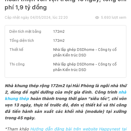
phí 1,9 tỷ đồng
Cập nhật ngày
04/05/2024, lúc 22:20
5.693
lượt xem
Diện tích mặt bằng
172
m2
Tổng diện tích
172
m2
Thiết kế
Nhà lắp ghép DSDhome - Công ty cổ
phần Kiến trúc DSD
Thi công
Nhà lắp ghép DSDhome - Công ty cổ
phần Kiến trúc DSD
Nhà khung thép rộng 172m2 tại Hải Phòng là ngôi nhà thứ
2, dùng để nghỉ dưỡng của một gia đình. Công trình
nhà
khung thép
hoàn thành trong thời gian “siêu tốc”, chỉ vỏn
vẹn 13 ngày, thực tế trước đó, đơn vị thiết kế và thi công
đã tiến hành sản xuất các khối nhà (module) tại xưởng
trong 45 ngày.
*Tham khảo
Hướng dẫn đăng bài trên website Happynest tại