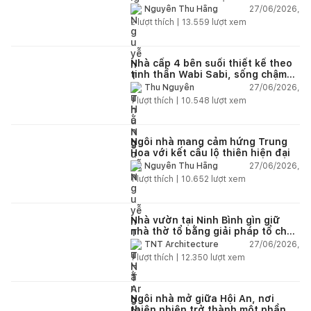
27/06/2026,
Nguyễn Thu Hằng
2
lượt thích |
13.559
lượt xem
Nhà cấp 4 bên suối thiết kế theo
tinh thần Wabi Sabi, sống chậm
giữa thiên nhiên
27/06/2026,
Thu Nguyễn
1
lượt thích |
10.548
lượt xem
Ngôi nhà mang cảm hứng Trung
Hoa với kết cấu lộ thiên hiện đại
27/06/2026,
Nguyễn Thu Hằng
1
lượt thích |
10.652
lượt xem
Nhà vườn tại Ninh Bình gìn giữ
nhà thờ tổ bằng giải pháp tổ chức
lại không gian
27/06/2026,
TNT Architecture
1
lượt thích |
12.350
lượt xem
Ngôi nhà mở giữa Hội An, nơi
thiên nhiên trở thành một phần