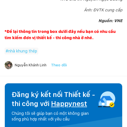
Ảnh: ĐVTK cung cấp
Nguồn: VNE
*Để lại thông tin trong box dưới đây nếu bạn có nhu cầu
tìm kiếm đơn vị thiết kế - thi công nhà ở nhé.
#
nhà khung thép
Theo dõi
Nguyễn Khánh Linh
Đăng ký kết nối Thiết kế -
thi công với
Happynest
Chúng tôi sẽ giúp bạn có một không gian
sống phù hợp nhất với yêu cầu