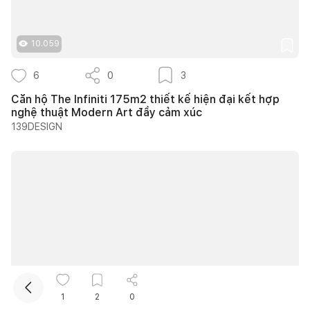
10.059
6
0
3
Căn hộ The Infiniti 175m2 thiết kế hiện đại kết hợp
nghệ thuật Modern Art đầy cảm xúc
139DESIGN
Kết nối thiết kế, thi công
Mua sắm hoàn thiện nhà
10.735
1
2
0