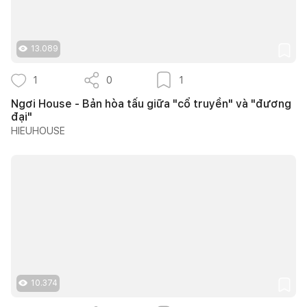
13.089
1
0
1
Ngơi House - Bản hòa tấu giữa "cổ truyền" và "đương
đại"
HIEUHOUSE
10.374