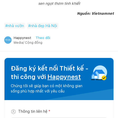
sen ngọt thơm tinh khiết
Nguồn: Vietnamnet
#
nhà vườn
#
nhà đẹp Hà Nội
Theo dõi
Happynest
Media/ Cộng đồng
Đăng ký kết nối Thiết kế -
thi công với
Happynest
Chúng tôi sẽ giúp bạn có một không gian
sống phù hợp nhất với yêu cầu
Thông tin liên hệ
*