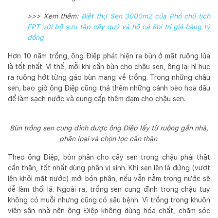
>>> Xem thêm:
Biệt thự Sen 3000m2 của Phó chủ tịch
FPT với bộ sưu tập cây quý và hồ cá Koi trị giá hàng tỷ
đồng
Hơn 10 năm trồng, ông Điệp phát hiện ra bùn ở mặt ruộng lúa
là tốt nhất. Vì thế, mỗi khi cần bùn cho chậu sen, ông lại hì hục
ra ruộng hớt từng gáo bùn mang về trồng. Trong những chậu
sen, bao giờ ông Điệp cũng thả thêm những cánh bèo hoa dâu
để làm sạch nước và cung cấp thêm đạm cho chậu sen.
Bùn trồng sen cung đình được ông Điệp lấy từ ruộng gần nhà,
phân loại và chọn lọc cẩn thận
Theo ông Điệp, bón phân cho cây sen trong chậu phải thật
cẩn thận, tốt nhất dùng phân vi sinh. Khi sen lên lá đứng (vượt
lên khỏi mặt nước) mới bón phân, nếu vẫn nằm trong nước sẽ
dễ làm thối lá. Ngoài ra, trồng sen cung đình trong chậu tuy
không có muỗi nhưng cũng có sâu bệnh. Vì trồng trong khuôn
viên sân nhà nên ông Điệp không dùng hóa chất, chăm sóc