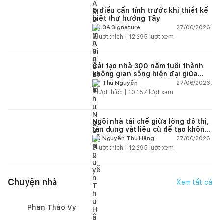
5 điều cần tính trước khi thiết kế
biệt thự hướng Tây
27/06/2026,
3A Signature
2
lượt thích |
12.295
lượt xem
Cải tạo nhà 300 năm tuổi thành
không gian sống hiện đại giữa
thiên nhiên
27/06/2026,
Thu Nguyễn
1
lượt thích |
10.157
lượt xem
Ngôi nhà tái chế giữa lòng đô thị,
tận dụng vật liệu cũ để tạo không
gian sống linh hoạt
27/06/2026,
Nguyễn Thu Hằng
2
lượt thích |
12.295
lượt xem
Chuyện nhà
Xem tất cả
Phan Thảo Vy