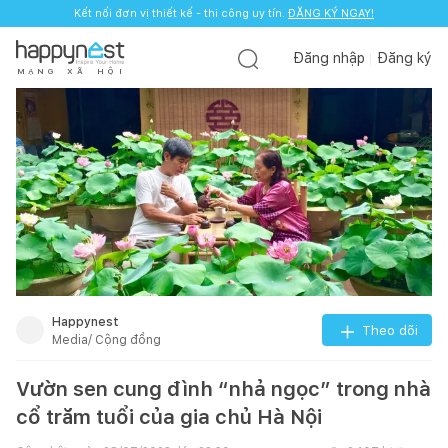
Kết nối đơn vị thiết kế - thi công uy tín.
ĐĂNG KÝ NGAY!
Đăng nhập
Đăng ký
M
Ạ
N
G
X
Ã
H
Ộ
I
Happynest
Theo dõi
Media/ Cộng đồng
Vườn sen cung đình “nhả ngọc” trong nhà
cổ trăm tuổi của gia chủ Hà Nội