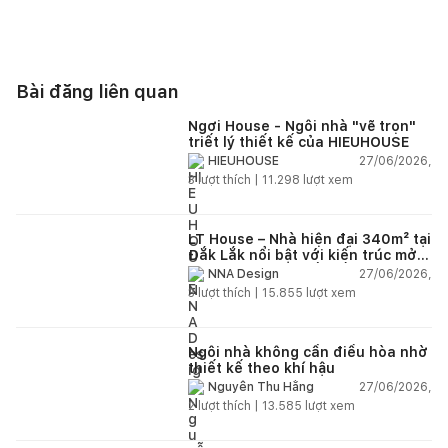
Bài đăng liên quan
Ngơi House - Ngôi nhà "vẽ trọn"
triết lý thiết kế của HIEUHOUSE
27/06/2026,
HIEUHOUSE
3
lượt thích |
11.298
lượt xem
LT House – Nhà hiện đại 340m² tại
Đắk Lắk nổi bật với kiến trúc mở
và hệ sân vườn kết nối thiên
27/06/2026,
NNA Design
nhiên
3
lượt thích |
15.855
lượt xem
Ngôi nhà không cần điều hòa nhờ
thiết kế theo khí hậu
27/06/2026,
Nguyễn Thu Hằng
2
lượt thích |
13.585
lượt xem