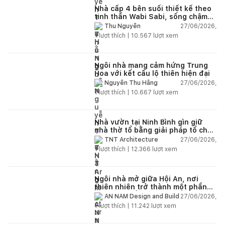
Nhà cấp 4 bên suối thiết kế theo
tinh thần Wabi Sabi, sống chậm
giữa thiên nhiên
27/06/2026,
Thu Nguyễn
1
lượt thích |
10.567
lượt xem
Ngôi nhà mang cảm hứng Trung
Hoa với kết cấu lộ thiên hiện đại
27/06/2026,
Nguyễn Thu Hằng
1
lượt thích |
10.667
lượt xem
Nhà vườn tại Ninh Bình gìn giữ
nhà thờ tổ bằng giải pháp tổ chức
lại không gian
27/06/2026,
TNT Architecture
1
lượt thích |
12.366
lượt xem
Ngôi nhà mở giữa Hội An, nơi
thiên nhiên trở thành một phần
của cuộc sống
27/06/2026,
AN NAM Design and Build
1
lượt thích |
11.242
lượt xem