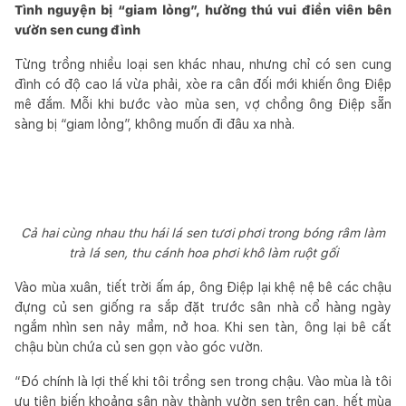
Tình nguyện bị “giam lỏng”, hưởng thú vui điền viên bên
vườn sen cung đình
Từng trồng nhiều loại sen khác nhau, nhưng chỉ có sen cung
đình có độ cao lá vừa phải, xòe ra cân đối mới khiến ông Điệp
mê đắm. Mỗi khi bước vào mùa sen, vợ chồng ông Điệp sẵn
sàng bị “giam lỏng”, không muốn đi đâu xa nhà.
Cả hai cùng nhau thu hái lá sen tươi phơi trong bóng râm làm
trà lá sen, thu cánh hoa phơi khô làm ruột gối
Vào mùa xuân, tiết trời ấm áp, ông Điệp lại khệ nệ bê các chậu
đựng củ sen giống ra sắp đặt trước sân nhà cổ hàng ngày
ngắm nhìn sen nảy mầm, nở hoa. Khi sen tàn, ông lại bê cất
chậu bùn chứa củ sen gọn vào góc vườn.
“Đó chính là lợi thế khi tôi trồng sen trong chậu. Vào mùa là tôi
ưu tiên biến khoảng sân này thành vườn sen trên cạn, hết mùa