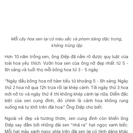
Mỗi cây hoa sen lại có màu sắc và phom dáng đặc trưng,
không trùng lặp
Hơn 10 năm trồng sen, ông Điệp đã nắm rõ được quy luật của
loài hoa yêu thích. Vườn hoa sen của ông nở đẹp nhất từ 5 -
8h sáng và tuổi thọ mỗi bông hoa từ 3 - 5 ngày.
“Ngày đầu bông hoa nở hàm tiếu từ khoảng 5 - 8h sáng. Ngày
thứ 2 hoa nở qua 12h trưa rồi lại khép cánh. Tới ngày thứ 3 hoa
mới nở to và ngày thứ 4 thì không khép cánh lại nữa. Điểm đặc
biệt của sen cung đình, đó chính là cánh hoa không rụng
xuống mà tự khô trên đài hoa.” Ông Điệp cho biết.
Ngoài vẻ đẹp và hương thơm, sen cung đình còn khiến ông
Điệp say đắm bởi những đài sen “nhả ra” hạt ngọc xanh biếc.
Mỗi hạt màu xanh ngọc phía trên đài sen lại có hình dáng khác