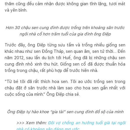
thăm cũng đều cảm nhận được không gian tĩnh lặng, tươi mát
và yên bình.
Hơn 30 chậu sen cung đình được trồng trên khoảng sân trước
ngôi nhà cổ hơn trăm tuổi của gia đình ông Điệp
Trước đây, ông Điệp từng sưu tầm và trồng nhiều giống sen
khác nhau như sen Đồng Tháp, sen quan âm, sen tứ thời… Đến
năm 2012, sau lần du lịch tới Huế, ông đã bị những chậu sen
cung đình nhỏ xinh thu hút. Giống sen cổ đã được thuần hóa
trồng trong chậu, rất phù hợp để trước hiên nhà.
“Từ bé tôi đã rất thích hoa sen. Tôi ao ước trồng sen trong
chậu đặt ở sân trước nhà làm sao cho hoa sen gần nhất với
cuộc sống của mình.” Ông Điệp chia sẻ.
Ông Điệp tự hào khoe “gia tài” sen cung đình đồ sộ của mình
>>> Xem thêm:
Đôi vợ chồng an hưởng tuổi già tại ngôi
nhà có khoảng sân đáng mơ ước