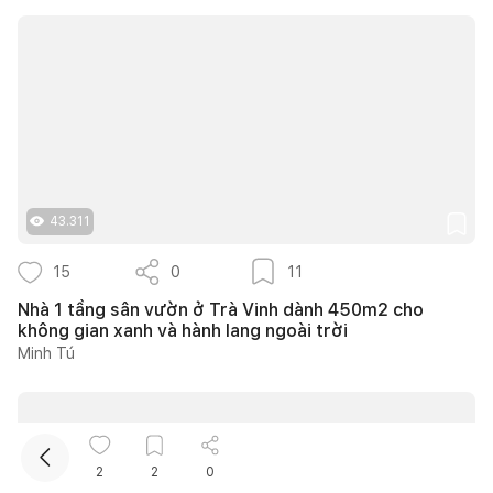
43.311
Kết nối thiết kế, thi công
15
0
11
Mua sắm hoàn thiện nhà
Nhà 1 tầng sân vườn ở Trà Vinh dành 450m2 cho
không gian xanh và hành lang ngoài trời
Minh Tú
2
2
0