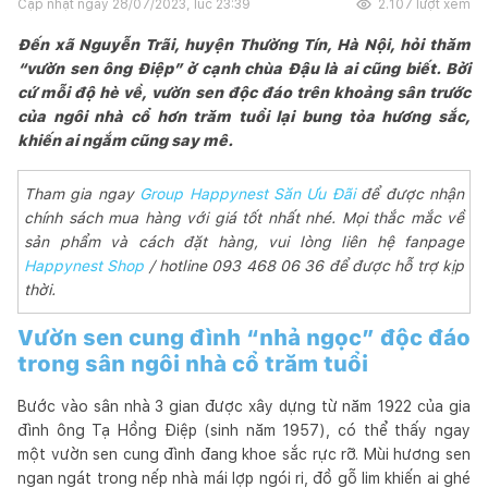
Cập nhật ngày
28/07/2023, lúc 23:39
2.107
lượt xem
Đến xã Nguyễn Trãi, huyện Thường Tín, Hà Nội, hỏi thăm
“vườn sen ông Điệp” ở cạnh chùa Đậu là ai cũng biết. Bởi
cứ mỗi độ hè về, vườn sen độc đáo trên khoảng sân trước
của ngôi nhà cổ hơn trăm tuổi lại bung tỏa hương sắc,
khiến ai ngắm cũng say mê.
Tham gia ngay
Group Happynest Săn Ưu Đãi
để được nhận
chính sách mua hàng với giá tốt nhất nhé. Mọi thắc mắc về
sản phẩm và cách đặt hàng, vui lòng liên hệ fanpage
Happynest Shop
/ hotline 093 468 06 36 để được hỗ trợ kịp
thời.
Vườn sen cung đình “nhả ngọc” độc đáo
trong sân ngôi nhà cổ trăm tuổi
Bước vào sân nhà 3 gian được xây dựng từ năm 1922 của gia
đình ông Tạ Hồng Điệp (sinh năm 1957), có thể thấy ngay
một vườn sen cung đình đang khoe sắc rực rỡ. Mùi hương sen
ngan ngát trong nếp nhà mái lợp ngói ri, đồ gỗ lim khiến ai ghé