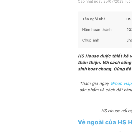
Cập nhật ngày
25/07/2023, lúc
Tên ngôi nhà
HS
Năm hoàn thành
20
Chụp ảnh
Jh
HS House được thiết kế vớ
thân thiện. Với cách sống
sinh hoạt chung. Cùng đó 
Tham gia ngay
Group Hap
sản phẩm và cách đặt hàng
HS House nổi bậ
Vẻ ngoài của HS H