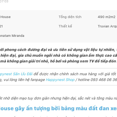
 07:03
 House
Tổng diện tích
490 m2
m2
21
Thiết kế
Truvian Arqu
onatam Miranda
i phong cách đương đại và ưu tiên sử dụng vật liệu tự nhiên,
 hiện đại, gia chủ muốn ngôi nhà có không gian ẩm thực cao cấ
mà không gian giải trí nhỏ, hồ bơi và phòng xem TV để tiếp đón
pynest Săn Ưu Đãi
để được nhận chính sách mua hàng với giá tốt
, vui lòng liên hệ fanpage
Happynest Shop
/ hotline 093 468 06 36
t nhờ diện mạo tuy đơn giản nhưng hiện đại, sắc nét và tông màu nâ
ouse gây ấn tượng bởi bảng màu đất đan xen