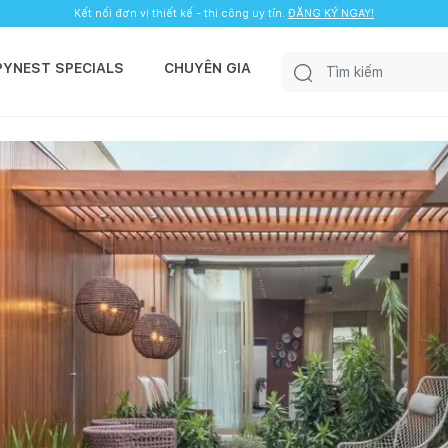
Kết nối đơn vị thiết kế - thi công uy tín.
ĐĂNG KÝ NGAY!
PYNEST SPECIALS
CHUYÊN GIA