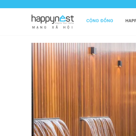
CỘNG ĐỒNG
HAP
M
Ạ
N
G
X
Ã
H
Ộ
I