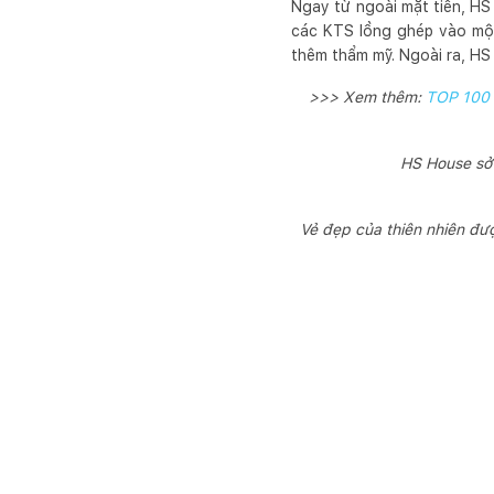
Ngay từ ngoài mặt tiền, HS
các KTS lồng ghép vào một
thêm thẩm mỹ. Ngoài ra, HS 
>>> Xem thêm:
TOP 100 n
HS House sở 
Vẻ đẹp của thiên nhiên đư