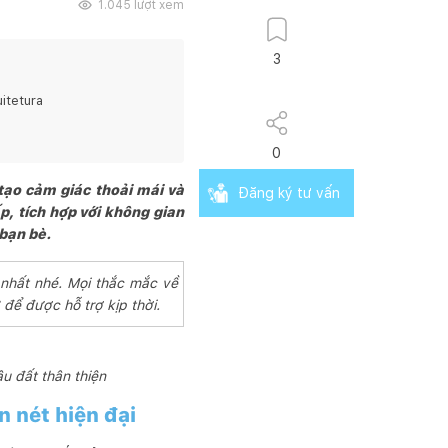
1.045
lượt xem
3
itetura
0
 tạo cảm giác thoải mái và
Đăng ký tư vấn
p, tích hợp với không gian
 bạn bè.
 nhất nhé. Mọi thắc mắc về
 để được hỗ trợ kịp thời.
u đất thân thiện
 nét hiện đại