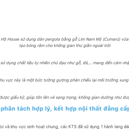
c HS House sử dụng dàn pergola bằng gỗ Lim Nam Mỹ (Cumarú) vừa 
tạo bóng râm cho không gian thư giãn ngoài trời
n sử dụng chất liệu tự nhiên chủ đạo như gỗ, đá,… mang đến cảm nhậ
hu vực này là một bức tường gương phản chiếu lại môi trường xun
ược giấu kỹ, giúp tôn lên vẻ sang trọng; không gian dường như đư
phân tách hợp lý, kết hợp nội thất đẳng cấ
 tư và khu vực sinh hoạt chung, các KTS đã sử dụng 1 hành lang dài