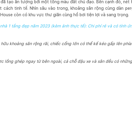
 đã tạo ấn tượng bởi một tông màu đất chủ đạo. Bên cạnh đó, nét 
 cách tinh tế. Nhìn sâu vào trong, khoảng sân rộng cùng dàn per
House còn có khu vực thư giãn cùng hồ bơi tiện lợi và sang trọng.
hà 1 tầng đẹp năm 2023 (kèm ảnh thực tế): Chi phí rẻ và có tính ứ
hữu khoảng sân rộng rãi, chiếc cổng lớn có thể kế kéo gấp lên phía
ợc lồng ghép ngay từ bên ngoài, cả chỗ đậu xe và sân đều có nhữn