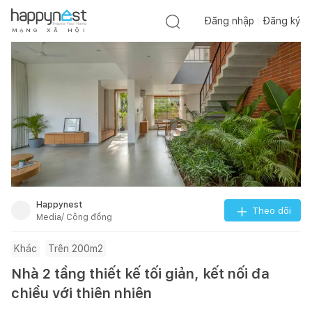
Đăng nhập
Đăng ký
M
Ạ
N
G
X
Ã
H
Ộ
I
Happynest
Theo dõi
Media/ Cộng đồng
Khác
Trên 200m2
Nhà 2 tầng thiết kế tối giản, kết nối đa
chiều với thiên nhiên