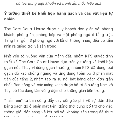
có tác dụng diệt khuẩn và tránh ẩm mốc hiệu quả
Ý tưởng thiết kế khối hộp bằng gạch và các vật liệu tự
nhiên
The Core Court House được quy hoạch đơn giản với phòng
khách, phòng ăn, phòng bếp và một phòng ngủ ở tầng trệt.
Tầng hai gồm 3 phòng ngủ với lối đi thông nhau, đều có tầm
nhìn ra giếng trời và sân trong.
Nhờ yếu tố vuông vắn của mảnh đất, nhóm KTS quyết định
thiết kế The Core Court House dựa trên ý tưởng về khối hộp
gạch nổi. Thay vì dùng gạch thường, nhóm KTS đã dùng loại
gạch đỏ xếp chồng ngang và ứng dụng toàn bộ ở phần mặt
tiền của tầng 2, nhằm tạo ra sự nổi bật bằng cách đơn giản
nhất. Ban công và các mảng xanh được bố trí ở hướng Nam và
Tây, có tác dụng làm vùng đệm cho không gian bên trong.
“Tấm rèm” từ ban công đầy cây cối giúp phá vỡ sự đơn điệu
bằng gạch đỏ ở phần mặt tiền, đồng thời cũng bổ trợ cho việc
thông gió, đón sáng và kết nối với khoảng sân trong để thực