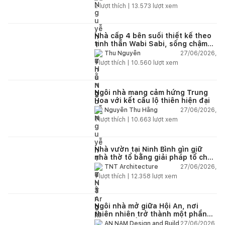
2
lượt thích |
13.573
lượt xem
Nhà cấp 4 bên suối thiết kế theo
tinh thần Wabi Sabi, sống chậm
giữa thiên nhiên
27/06/2026,
Thu Nguyễn
1
lượt thích |
10.560
lượt xem
Ngôi nhà mang cảm hứng Trung
Hoa với kết cấu lộ thiên hiện đại
27/06/2026,
Nguyễn Thu Hằng
1
lượt thích |
10.663
lượt xem
Nhà vườn tại Ninh Bình gìn giữ
nhà thờ tổ bằng giải pháp tổ chức
lại không gian
27/06/2026,
TNT Architecture
1
lượt thích |
12.358
lượt xem
Ngôi nhà mở giữa Hội An, nơi
thiên nhiên trở thành một phần
của cuộc sống
27/06/2026,
AN NAM Design and Build