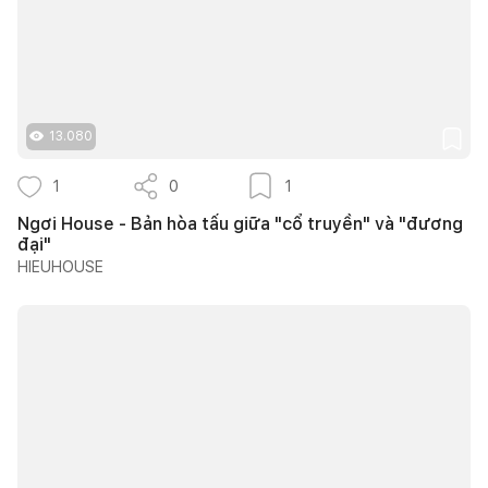
13.080
1
0
1
Ngơi House - Bản hòa tấu giữa "cổ truyền" và "đương
đại"
HIEUHOUSE