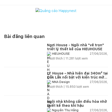
Bài đăng liên quan
Ngơi House - Ngôi nhà "vẽ trọn"
triết lý thiết kế của HIEUHOUSE
27/06/2026,
HIEUHOUSE
3
lượt thích |
11.281
lượt xem
LT House – Nhà hiện đại 340m² tại
Đắk Lắk nổi bật với kiến trúc mở
và hệ sân vườn kết nối thiên
27/06/2026,
NNA Design
nhiên
3
lượt thích |
15.850
lượt xem
Ngôi nhà không cần điều hòa nhờ
thiết kế theo khí hậu
27/06/2026,
Nguyễn Thu Hằng