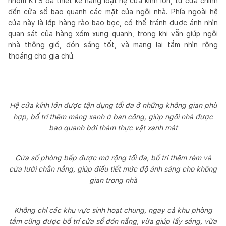
nhóm KTS đã thiết kế hàng loạt hệ cửa kính lớn, từ cửa chính
đến cửa sổ bao quanh các mặt của ngôi nhà. Phía ngoài hệ
cửa này là lớp hàng rào bao bọc, có thể tránh được ánh nhìn
quan sát của hàng xóm xung quanh, trong khi vẫn giúp ngôi
nhà thông gió, đón sáng tốt, và mang lại tầm nhìn rộng
thoáng cho gia chủ.
Hệ cửa kính lớn được tận dụng tối đa ở những không gian phù
hợp, bố trí thêm mảng xanh ở ban công, giúp ngôi nhà được
bao quanh bởi thảm thực vật xanh mát
Cửa sổ phòng bếp được mở rộng tối đa, bố trí thêm rèm và
cửa lưới chắn nắng, giúp điều tiết mức độ ánh sáng cho không
gian trong nhà
Không chỉ các khu vực sinh hoạt chung, ngay cả khu phòng
tắm cũng được bố trí cửa sổ đón nắng, vừa giúp lấy sáng, vừa