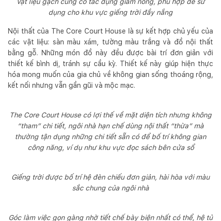
Vật liệu gạch cũng có tác dụng giảm nóng, phù hợp để sử
dụng cho khu vực giếng trời đầy nắng
Nội thất của The Core Court House là sự kết hợp chủ yếu của
các vật liệu: sàn màu xám, tường màu trắng và đồ nội thất
bằng gỗ. Những món đồ này đều được bài trí đơn giản với
thiết kế bình dị, tránh sự cầu kỳ. Thiết kế này giúp hiện thực
hóa mong muốn của gia chủ về không gian sống thoáng rộng,
kết nối nhưng vẫn gần gũi và mộc mạc.
The Core Court House có lợi thế về mặt diện tích nhưng không
“tham” chi tiết, ngôi nhà hạn chế dùng nội thất “thừa” mà
thường tận dụng những chi tiết sẵn có để bố trí không gian
công năng, ví dụ như khu vực đọc sách bên cửa sổ
Giếng trời được bố trí hệ đèn chiếu đơn giản, hài hòa với màu
sắc chung của ngôi nhà
Góc làm việc gọn gàng nhờ tiết chế bày biện nhất có thể, hệ tủ