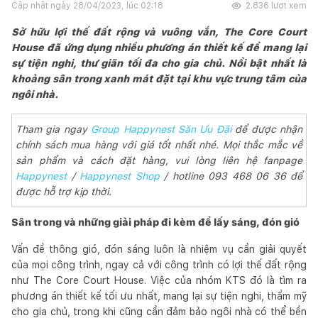
Cập nhật ngày
28/04/2023, lúc 02:18
2.836
lượt xem
Sở hữu lợi thế đất rộng và vuông vắn, The Core Court
House đã ứng dụng nhiều phương án thiết kế để mang lại
sự tiện nghi, thư giãn tối đa cho gia chủ. Nổi bật nhất là
khoảng sân trong xanh mát đặt tại khu vực trung tâm của
ngôi nhà.
Tham gia ngay
Group Happynest Săn Ưu Đãi
để được nhận
chính sách mua hàng với giá tốt nhất nhé. Mọi thắc mắc về
sản phẩm và cách đặt hàng, vui lòng liên hệ fanpage
Happynest
/
Happynest Shop
/ hotline 093 468 06 36 để
được hỗ trợ kịp thời.
Sân trong và những giải pháp đi kèm để lấy sáng, đón gió
Vấn đề thông gió, đón sáng luôn là nhiệm vụ cần giải quyết
của mọi công trình, ngay cả với công trình có lợi thế đất rộng
như The Core Court House. Việc của nhóm KTS đó là tìm ra
phương án thiết kế tối ưu nhất, mang lại sự tiện nghi, thẩm mỹ
cho gia chủ, trong khi cũng cần đảm bảo ngôi nhà có thể bền