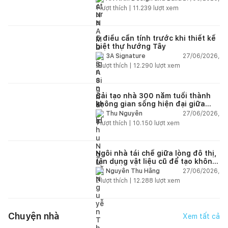
1
lượt thích |
11.239
lượt xem
5 điều cần tính trước khi thiết kế
biệt thự hướng Tây
27/06/2026,
3A Signature
2
lượt thích |
12.290
lượt xem
Cải tạo nhà 300 năm tuổi thành
không gian sống hiện đại giữa
thiên nhiên
27/06/2026,
Thu Nguyễn
1
lượt thích |
10.150
lượt xem
Ngôi nhà tái chế giữa lòng đô thị,
tận dụng vật liệu cũ để tạo không
gian sống linh hoạt
27/06/2026,
Nguyễn Thu Hằng
2
lượt thích |
12.288
lượt xem
Chuyện nhà
Xem tất cả