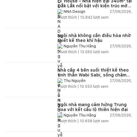
LT House – Nhà hiện đại 340m² tại
Đắk Lắk nổi bật với kiến trúc mở
và hệ sân vườn kết nối thiên
27/06/2026,
NNA Design
nhiên
3
lượt thích |
15.842
lượt xem
Ngôi nhà không cần điều hòa nhờ
thiết kế theo khí hậu
27/06/2026,
Nguyễn Thu Hằng
2
lượt thích |
13.560
lượt xem
Nhà cấp 4 bên suối thiết kế theo
tinh thần Wabi Sabi, sống chậm
giữa thiên nhiên
27/06/2026,
Thu Nguyễn
1
lượt thích |
10.553
lượt xem
Ngôi nhà mang cảm hứng Trung
Hoa với kết cấu lộ thiên hiện đại
27/06/2026,
Nguyễn Thu Hằng
1
lượt thích |
10.658
lượt xem