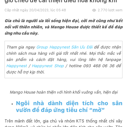
gió chéo để cải thiện điều hoà không khí
Cập nhật ngày
20/04/2023, lúc 05:48
2.770
lượt xem
Gia chủ là người ưa lối sống hiện đại, cởi mở cũng như kết
nối với thiên nhiên, và Mango House được thiết kế để đáp
ứng nhu cầu này.
Tham gia ngay
Group Happynest Săn Ưu Đãi
để được nhận
chính sách mua hàng với giá tốt nhất nhé. Mọi thắc mắc về
sản phẩm và cách đặt hàng, vui lòng liên hệ fanpage
Happynest
/
Happynest Shop
/ hotline 093 468 06 36 để
được hỗ trợ kịp thời.
Mango House hoàn thiện với hình khối vuông vắn, hiện đại
Ngôi nhà dành diện tích cho sân
vườn để đáp ứng tiêu chí “mở”
Trên mảnh đất lớn, gia chủ và nhóm KTS thống nhất chỉ xây