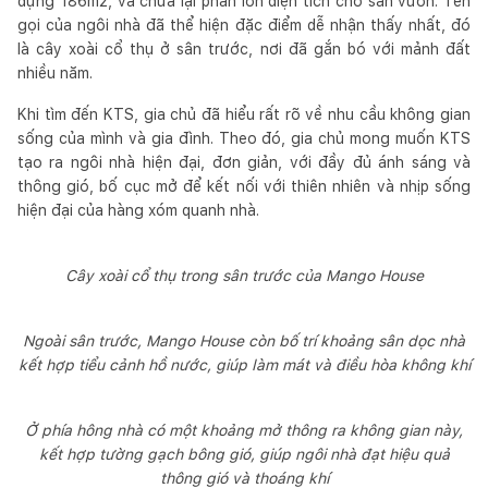
dựng 186m2, và chừa lại phần lớn diện tích cho sân vườn. Tên
gọi của ngôi nhà đã thể hiện đặc điểm dễ nhận thấy nhất, đó
là cây xoài cổ thụ ở sân trước, nơi đã gắn bó với mảnh đất
nhiều năm.
Khi tìm đến KTS, gia chủ đã hiểu rất rõ về nhu cầu không gian
sống của mình và gia đình. Theo đó, gia chủ mong muốn KTS
tạo ra ngôi nhà hiện đại, đơn giản, với đầy đủ ánh sáng và
thông gió, bố cục mở để kết nối với thiên nhiên và nhịp sống
hiện đại của hàng xóm quanh nhà.
Cây xoài cổ thụ trong sân trước của Mango House
Ngoài sân trước, Mango House còn bố trí khoảng sân dọc nhà
kết hợp tiểu cảnh hồ nước, giúp làm mát và điều hòa không khí
Ở phía hông nhà có một khoảng mở thông ra không gian này,
kết hợp tường gạch bông gió, giúp ngôi nhà đạt hiệu quả
thông gió và thoáng khí