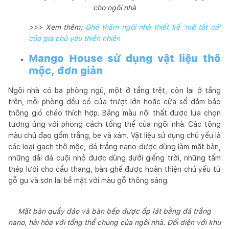
cho ngôi nhà
>>> Xem thêm:
Ghé thăm ngôi nhà thiết kế 'mở tất cả'
của gia chủ yêu thiên nhiên
Mango House sử dụng vật liệu thô
mộc, đơn giản
Ngôi nhà có ba phòng ngủ, một ở tầng trệt, còn lại ở tầng
trên, mỗi phòng đều có cửa trượt lớn hoặc cửa sổ đảm bảo
thông gió chéo thích hợp. Bảng màu nội thất được lựa chọn
tương ứng với phong cách tổng thể của ngôi nhà. Các tông
màu chủ đạo gồm trắng, be và xám. Vật liệu sử dụng chủ yếu là
các loại gạch thô mộc, đá trắng nano được dùng làm mặt bàn,
những dải đá cuội nhỏ được dùng dưới giếng trời, những tấm
thép lưới cho cầu thang, bàn ghế được hoàn thiện chủ yếu từ
gỗ gụ và sơn lại bề mặt với màu gỗ thông sáng.
Mặt bàn quầy đảo và bàn bếp được ốp lát bằng đá trắng
nano, hài hòa với tổng thể chung của ngôi nhà. Đối diện với khu