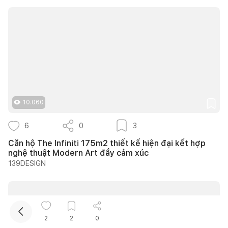
10.060
Kết nối thiết kế, thi công
6
0
3
Mua sắm hoàn thiện nhà
Căn hộ The Infiniti 175m2 thiết kế hiện đại kết hợp
nghệ thuật Modern Art đầy cảm xúc
139DESIGN
2
2
0