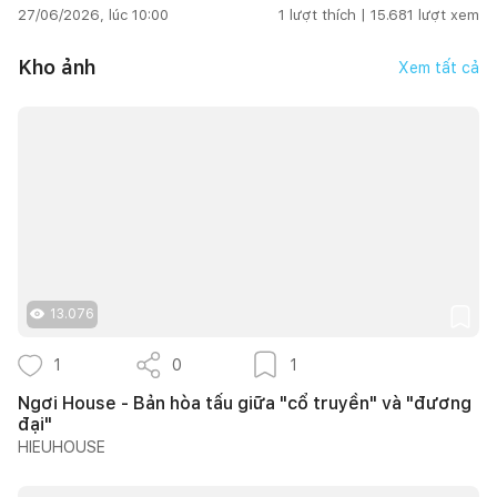
27/06/2026, lúc 10:00
1
lượt thích |
15.681
lượt xem
Kho ảnh
Xem tất cả
13.076
1
0
1
Ngơi House - Bản hòa tấu giữa "cổ truyền" và "đương
đại"
HIEUHOUSE