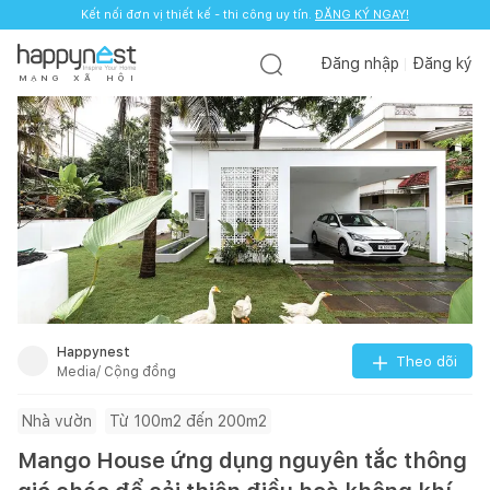
Kết nối đơn vị thiết kế - thi công uy tín.
ĐĂNG KÝ NGAY!
Đăng nhập
Đăng ký
M
Ạ
N
G
X
Ã
H
Ộ
I
Happynest
Theo dõi
Media/ Cộng đồng
Nhà vườn
Từ 100m2 đến 200m2
Mango House ứng dụng nguyên tắc thông