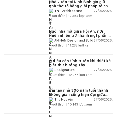
Nhà vườn tại Ninh Bình gìn giữ
nhà thờ tổ bằng giải pháp tổ chức
lại không gian
27/06/2026,
TNT Architecture
1
lượt thích |
12.354
lượt xem
Ngôi nhà mở giữa Hội An, nơi
thiên nhiên trở thành một phần
của cuộc sống
27/06/2026,
AN NAM Design and Build
1
lượt thích |
11.233
lượt xem
5 điều cần tính trước khi thiết kế
biệt thự hướng Tây
27/06/2026,
3A Signature
2
lượt thích |
12.286
lượt xem
Cải tạo nhà 300 năm tuổi thành
không gian sống hiện đại giữa
thiên nhiên
27/06/2026,
Thu Nguyễn
1
lượt thích |
10.143
lượt xem