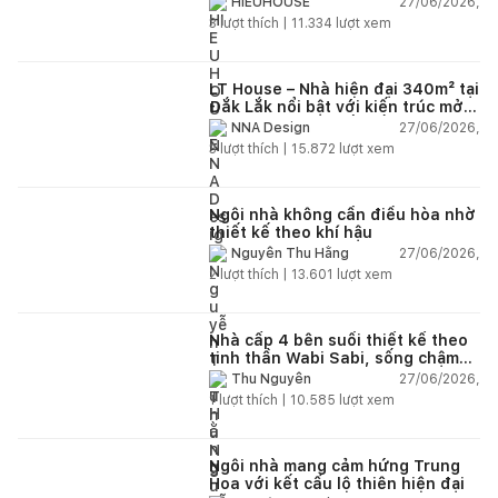
27/06/2026,
HIEUHOUSE
3
lượt thích |
11.334
lượt xem
LT House – Nhà hiện đại 340m² tại
Đắk Lắk nổi bật với kiến trúc mở
và hệ sân vườn kết nối thiên
27/06/2026,
NNA Design
nhiên
3
lượt thích |
15.872
lượt xem
Ngôi nhà không cần điều hòa nhờ
thiết kế theo khí hậu
27/06/2026,
Nguyễn Thu Hằng
2
lượt thích |
13.601
lượt xem
Nhà cấp 4 bên suối thiết kế theo
tinh thần Wabi Sabi, sống chậm
giữa thiên nhiên
27/06/2026,
Thu Nguyễn
1
lượt thích |
10.585
lượt xem
Ngôi nhà mang cảm hứng Trung
Hoa với kết cấu lộ thiên hiện đại