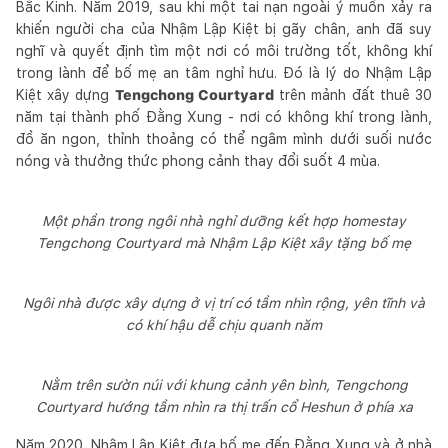
Bắc Kinh. Năm 2019, sau khi một tai nạn ngoài ý muốn xảy ra
khiến người cha của Nhậm Lập Kiệt bị gãy chân, anh đã suy
nghĩ và quyết định tìm một nơi có môi trường tốt, không khí
trong lành để bố mẹ an tâm nghỉ hưu. Đó là lý do Nhậm Lập
Kiệt xây dựng
Tengchong Courtyard
trên mảnh đất thuê 30
năm tại thành phố Đằng Xung - nơi có không khí trong lành,
đồ ăn ngon, thỉnh thoảng có thể ngâm mình dưới suối nước
nóng và thưởng thức phong cảnh thay đổi suốt 4 mùa.
Một phần trong ngôi nhà nghỉ dưỡng kết hợp homestay
Tengchong Courtyard mà Nhậm Lập Kiệt xây tặng bố mẹ
Ngôi nhà được xây dựng ở vị trí có tầm nhìn rộng, yên tĩnh và
có khí hậu dễ chịu quanh năm
Nằm trên sườn núi với khung cảnh yên bình, Tengchong
Courtyard hướng tầm nhìn ra thị trấn cổ Heshun ở phía xa
Năm 2020, Nhậm Lập Kiệt đưa bố mẹ đến Đằng Xung và ở nhà