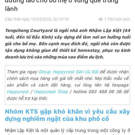
dưỡng lão cho bố mẹ ở vùng quê trong
lành
Cập nhật ngày
15/04/2023, lúc 01:10
1.783
lượt xem
Tengchong Courtyard là ngôi nhà anh Nhậm Lập Kiệt (44
tuổi, đến từ Bắc Kinh) xây dựng để làm nơi an hưởng tuổi
già cho bố mẹ. Bên cạnh mục đích đó, ngôi nhà còn được
tận dụng không gian để thiết kế homestay, phục vụ kinh
doanh lưu trú vào những mùa cao điểm du lịch.
Tham gia ngay
Group Happynest Săn Ưu Đãi
để được nhận
chính sách mua hàng với giá tốt nhất nhé. Mọi thắc mắc về
sản phẩm và cách đặt hàng, vui lòng liên hệ fanpage
Happynest
/
Happynest Shop
/ hotline 093 468 06 36 để
được hỗ trợ kịp thời.
Nhóm KTS gặp khó khăn vì yêu cầu xây
dựng nghiêm ngặt của khu phố cổ
Nhậm Lập Kiệt là một quản lý cấp trung trong một công ty ở