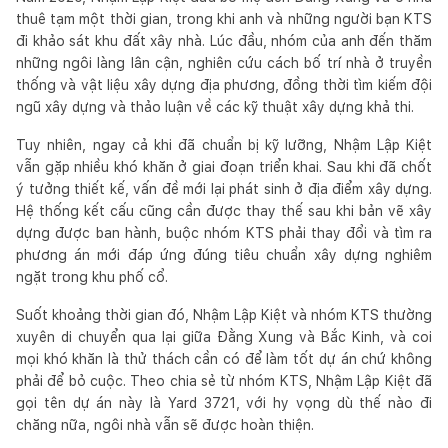
thuê tạm một thời gian, trong khi anh và những người bạn KTS
đi khảo sát khu đất xây nhà. Lúc đầu, nhóm của anh đến thăm
những ngôi làng lân cận, nghiên cứu cách bố trí nhà ở truyền
thống và vật liệu xây dựng địa phương, đồng thời tìm kiếm đội
ngũ xây dựng và thảo luận về các kỹ thuật xây dựng khả thi.
Tuy nhiên, ngay cả khi đã chuẩn bị kỹ lưỡng, Nhậm Lập Kiệt
vẫn gặp nhiều khó khăn ở giai đoạn triển khai. Sau khi đã chốt
ý tưởng thiết kế, vấn đề mới lại phát sinh ở địa điểm xây dựng.
Hệ thống kết cấu cũng cần được thay thế sau khi bản vẽ xây
dựng được ban hành, buộc nhóm KTS phải thay đổi và tìm ra
phương án mới đáp ứng đúng tiêu chuẩn xây dựng nghiêm
ngặt trong khu phố cổ.
Suốt khoảng thời gian đó, Nhậm Lập Kiệt và nhóm KTS thường
xuyên di chuyển qua lại giữa Đằng Xung và Bắc Kinh, và coi
mọi khó khăn là thử thách cần có để làm tốt dự án chứ không
phải để bỏ cuộc. Theo chia sẻ từ nhóm KTS, Nhậm Lập Kiệt đã
gọi tên dự án này là Yard 3721, với hy vọng dù thế nào đi
chăng nữa, ngôi nhà vẫn sẽ được hoàn thiện.