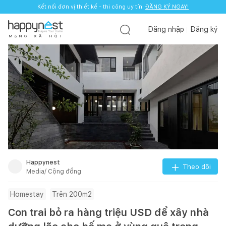
Kết nối đơn vị thiết kế - thi công uy tín.
ĐĂNG KÝ NGAY!
Đăng nhập
Đăng ký
M
Ạ
N
G
X
Ã
H
Ộ
I
Happynest
Theo dõi
Media/ Cộng đồng
Homestay
Trên 200m2
Con trai bỏ ra hàng triệu USD để xây nhà