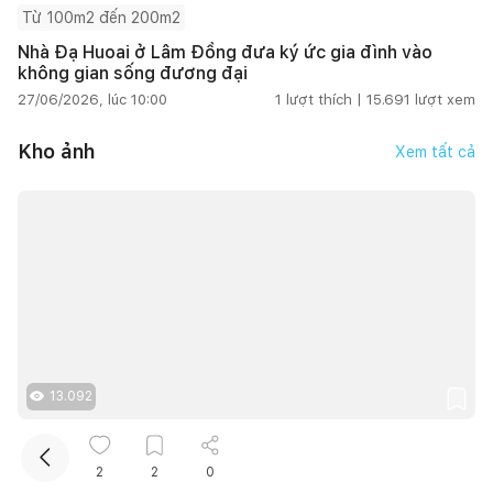
Từ 100m2 đến 200m2
Nhà Đạ Huoai ở Lâm Đồng đưa ký ức gia đình vào
không gian sống đương đại
27/06/2026, lúc 10:00
1
lượt thích |
15.691
lượt xem
Kho ảnh
Xem tất cả
Kết nối thiết kế, thi công
Mua sắm hoàn thiện nhà
13.092
1
0
1
2
2
0
Ngơi House - Bản hòa tấu giữa "cổ truyền" và "đương