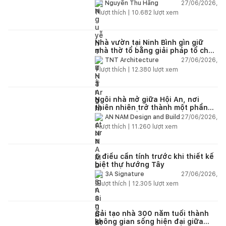
27/06/2026,
Nguyễn Thu Hằng
1
lượt thích |
10.682
lượt xem
Nhà vườn tại Ninh Bình gìn giữ
nhà thờ tổ bằng giải pháp tổ chức
lại không gian
27/06/2026,
TNT Architecture
1
lượt thích |
12.380
lượt xem
Ngôi nhà mở giữa Hội An, nơi
thiên nhiên trở thành một phần
của cuộc sống
27/06/2026,
AN NAM Design and Build
1
lượt thích |
11.260
lượt xem
5 điều cần tính trước khi thiết kế
biệt thự hướng Tây
27/06/2026,
3A Signature
2
lượt thích |
12.305
lượt xem
Cải tạo nhà 300 năm tuổi thành
không gian sống hiện đại giữa