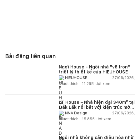
Bài đăng liên quan
Ngơi House - Ngôi nhà "vẽ trọn"
triết lý thiết kế của HIEUHOUSE
27/06/2026,
HIEUHOUSE
3
lượt thích |
11.298
lượt xem
LT House – Nhà hiện đại 340m² tại
Đắk Lắk nổi bật với kiến trúc mở
và hệ sân vườn kết nối thiên
27/06/2026,
NNA Design
nhiên
3
lượt thích |
15.855
lượt xem
Ngôi nhà không cần điều hòa nhờ