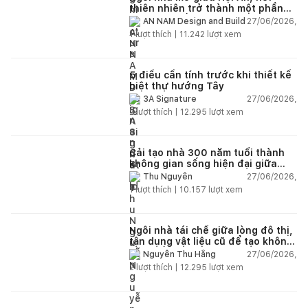
thiên nhiên trở thành một phần
của cuộc sống
27/06/2026,
AN NAM Design and Build
1
lượt thích |
11.242
lượt xem
5 điều cần tính trước khi thiết kế
biệt thự hướng Tây
27/06/2026,
3A Signature
2
lượt thích |
12.295
lượt xem
Cải tạo nhà 300 năm tuổi thành
không gian sống hiện đại giữa
thiên nhiên
27/06/2026,
Thu Nguyễn
1
lượt thích |
10.157
lượt xem
Ngôi nhà tái chế giữa lòng đô thị,
tận dụng vật liệu cũ để tạo không
gian sống linh hoạt
27/06/2026,
Nguyễn Thu Hằng
2
lượt thích |
12.295
lượt xem