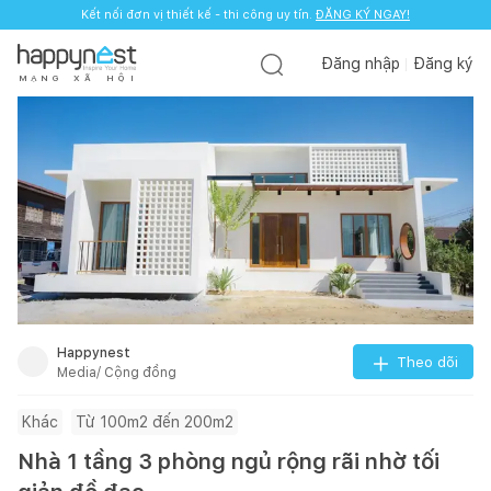
Kết nối đơn vị thiết kế - thi công uy tín.
ĐĂNG KÝ NGAY!
Đăng nhập
Đăng ký
M
Ạ
N
G
X
Ã
H
Ộ
I
Happynest
Theo dõi
Media/ Cộng đồng
Khác
Từ 100m2 đến 200m2
Nhà 1 tầng 3 phòng ngủ rộng rãi nhờ tối