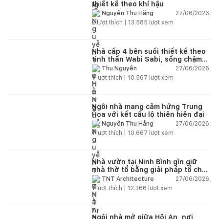
thiết kế theo khí hậu
27/06/2026,
Nguyễn Thu Hằng
2
lượt thích |
13.585
lượt xem
Nhà cấp 4 bên suối thiết kế theo
tinh thần Wabi Sabi, sống chậm
giữa thiên nhiên
27/06/2026,
Thu Nguyễn
1
lượt thích |
10.567
lượt xem
Ngôi nhà mang cảm hứng Trung
Hoa với kết cấu lộ thiên hiện đại
27/06/2026,
Nguyễn Thu Hằng
1
lượt thích |
10.667
lượt xem
Nhà vườn tại Ninh Bình gìn giữ
nhà thờ tổ bằng giải pháp tổ chức
lại không gian
27/06/2026,
TNT Architecture
1
lượt thích |
12.366
lượt xem
Ngôi nhà mở giữa Hội An, nơi