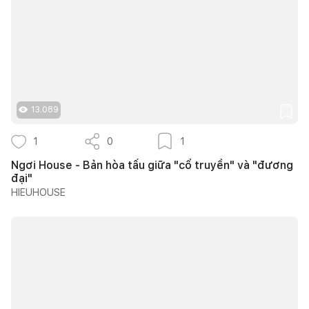
13.089
1
0
1
Ngơi House - Bản hòa tấu giữa "cổ truyền" và "đương
đại"
HIEUHOUSE