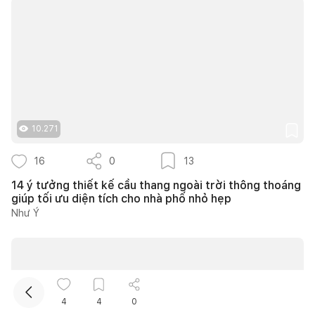
10.271
Kết nối thiết kế, thi công
16
0
13
14 ý tưởng thiết kế cầu thang ngoài trời thông thoáng
Mua sắm hoàn thiện nhà
giúp tối ưu diện tích cho nhà phố nhỏ hẹp
Như Ý
4
4
0