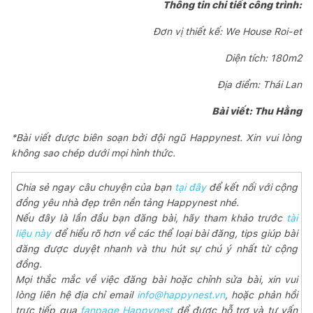
Thông tin chi tiết công trình:
Đơn vị thiết kế: We House Roi-et
Diện tích: 180m2
Địa điểm: Thái Lan
Bài viết: Thu Hằng
*Bài viết được biên soạn bởi đội ngũ Happynest. Xin vui lòng
không sao chép dưới mọi hình thức.
Chia sẻ ngay câu chuyện của bạn
tại đây
để kết nối với cộng
đồng yêu nhà đẹp trên nền tảng Happynest nhé.
Nếu đây là lần đầu bạn đăng bài, hãy tham khảo trước
tài
liệu này
để hiểu rõ hơn về các thể loại bài đăng, tips giúp bài
đăng được duyệt nhanh và thu hút sự chú ý nhất từ cộng
đồng.
Mọi thắc mắc về việc đăng bài hoặc chỉnh sửa bài, xin vui
lòng liên hệ địa chỉ email
info@happynest.vn
, hoặc phản hồi
trực tiếp qua
fanpage Happynest
để được hỗ trợ và tư vấn