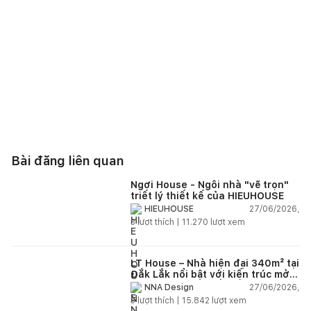
Bài đăng liên quan
Ngơi House - Ngôi nhà "vẽ trọn"
triết lý thiết kế của HIEUHOUSE
27/06/2026,
HIEUHOUSE
3
lượt thích |
11.270
lượt xem
LT House – Nhà hiện đại 340m² tại
Đắk Lắk nổi bật với kiến trúc mở
và hệ sân vườn kết nối thiên
27/06/2026,
NNA Design
nhiên
3
lượt thích |
15.842
lượt xem