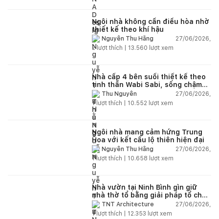
Ngôi nhà không cần điều hòa nhờ
thiết kế theo khí hậu
27/06/2026,
Nguyễn Thu Hằng
2
lượt thích |
13.560
lượt xem
Nhà cấp 4 bên suối thiết kế theo
tinh thần Wabi Sabi, sống chậm
giữa thiên nhiên
27/06/2026,
Thu Nguyễn
1
lượt thích |
10.552
lượt xem
Ngôi nhà mang cảm hứng Trung
Hoa với kết cấu lộ thiên hiện đại
27/06/2026,
Nguyễn Thu Hằng
1
lượt thích |
10.658
lượt xem
Nhà vườn tại Ninh Bình gìn giữ
nhà thờ tổ bằng giải pháp tổ chức
lại không gian
27/06/2026,
TNT Architecture
1
lượt thích |
12.353
lượt xem