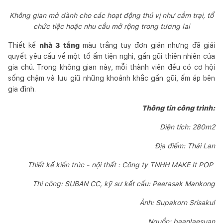
Không gian mở dành cho các hoạt động thú vị như cắm trại, tổ
chức tiệc hoặc nhu cầu mở rộng trong tương lai
Thiết kế
nhà 3 tầng
màu trắng tuy đơn giản nhưng đã giải
quyết yêu cầu về một tổ ấm tiện nghi, gần gũi thiên nhiên của
gia chủ. Trong không gian này, mỗi thành viên đều có cơ hội
sống chậm và lưu giữ những khoảnh khắc gần gũi, ấm áp bên
gia đình.
Thông tin công trình:
Diện tích: 280m2
Địa điểm: Thái Lan
Thiết kế kiến ​​trúc - nội thất : Công ty TNHH MAKE It POP
Thi công: SUBAN CC, kỹ sư kết cấu: Peerasak Mankong
Ảnh: Supakorn Srisakul
Nguồn: baanlaesuan