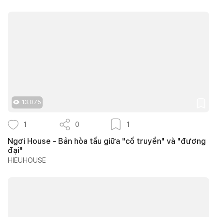
13.075
1
0
1
Ngơi House - Bản hòa tấu giữa "cổ truyền" và "đương
đại"
HIEUHOUSE