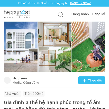
Kết nối đơn vị thiết kế - thi công uy tín.
ĐĂNG KÝ NGAY!
Đăng nhập
Đăng ký
M
Ạ
N
G
X
Ã
H
Ộ
I
Happynest
Theo dõi
Media/ Cộng đồng
Nhà vườn
Trên 200m2
Gia đình 3 thế hệ hạnh phúc trong tổ ấm