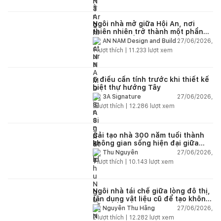
Ngôi nhà mở giữa Hội An, nơi
thiên nhiên trở thành một phần
của cuộc sống
27/06/2026,
AN NAM Design and Build
1
lượt thích |
11.233
lượt xem
5 điều cần tính trước khi thiết kế
biệt thự hướng Tây
27/06/2026,
3A Signature
2
lượt thích |
12.286
lượt xem
Cải tạo nhà 300 năm tuổi thành
không gian sống hiện đại giữa
thiên nhiên
27/06/2026,
Thu Nguyễn
1
lượt thích |
10.143
lượt xem
Ngôi nhà tái chế giữa lòng đô thị,
tận dụng vật liệu cũ để tạo không
gian sống linh hoạt
27/06/2026,
Nguyễn Thu Hằng
2
lượt thích |
12.282
lượt xem