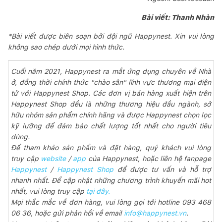
Bài viết: Thanh Nhàn
*Bài viết được biên soạn bởi đội ngũ Happynest. Xin vui lòng
không sao chép dưới mọi hình thức.
Cuối năm 2021, Happynest ra mắt ứng dụng chuyên về Nhà
ở, đồng thời chính thức "chào sân" lĩnh vực thương mại điện
tử với Happynest Shop. Các đơn vị bán hàng xuất hiện trên
Happynest Shop đều là những thương hiệu đầu ngành, sở
hữu nhóm sản phẩm chính hãng và được Happynest chọn lọc
kỹ lưỡng để đảm bảo chất lượng tốt nhất cho người tiêu
dùng.
Để tham khảo sản phẩm và đặt hàng, quý khách vui lòng
truy cập
website
/
app
của Happynest, hoặc liên hệ fanpage
Happynest
/
Happynest Shop
để được tư vấn và hỗ trợ
nhanh nhất. Để cập nhật những chương trình khuyến mãi hot
nhất, vui lòng truy cập
tại đây.
Mọi thắc mắc về đơn hàng, vui lòng gọi tới hotline 093 468
06 36, hoặc gửi phản hồi về email
info@happynest.vn
.