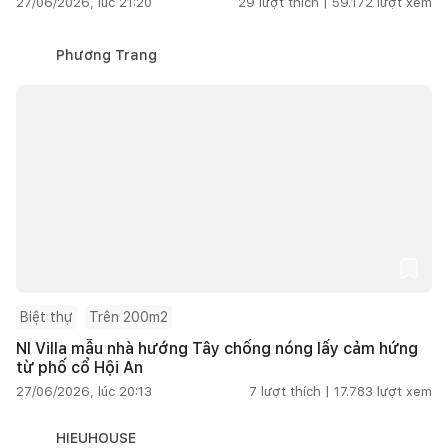
27/06/2026, lúc 21:20
29
lượt thích |
59.172
lượt xem
Phương Trang
Biệt thự
Trên 200m2
NI Villa mẫu nhà hướng Tây chống nóng lấy cảm hứng
từ phố cổ Hội An
27/06/2026, lúc 20:13
7
lượt thích |
17.783
lượt xem
HIEUHOUSE