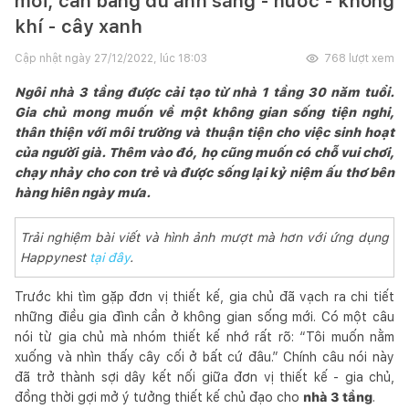
mới, cân bằng đủ ánh sáng - nước - không
khí - cây xanh
Cập nhật ngày
27/12/2022, lúc 18:03
768
lượt xem
Ngôi nhà 3 tầng được cải tạo từ nhà 1 tầng 30 năm tuổi.
Gia chủ mong muốn về một không gian sống tiện nghi,
thân thiện với môi trường và thuận tiện cho việc sinh hoạt
của người già. Thêm vào đó, họ cũng muốn có chỗ vui chơi,
chạy nhảy cho con trẻ và được sống lại kỷ niệm ấu thơ bên
hàng hiên ngày mưa.
Trải nghiệm bài viết và hình ảnh mượt mà hơn với ứng dụng
Happynest
tại đây
.
Trước khi tìm gặp đơn vị thiết kế, gia chủ đã vạch ra chi tiết
những điều gia đình cần ở không gian sống mới. Có một câu
nói từ gia chủ mà nhóm thiết kế nhớ rất rõ: “Tôi muốn nằm
xuống và nhìn thấy cây cối ở bất cứ đâu.” Chính câu nói này
đã trở thành sợi dây kết nối giữa đơn vị thiết kế - gia chủ,
đồng thời gợi mở ý tưởng thiết kế chủ đạo cho
nhà 3 tầng
.