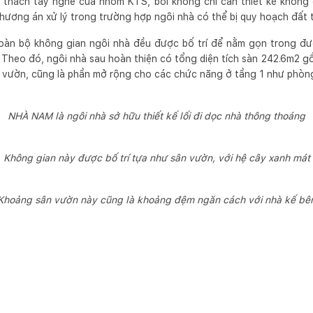
 thách tay nghề của nhóm KTS, bởi không chỉ cần thiết kế không g
hương án xử lý trong trường hợp ngôi nhà có thể bị quy hoạch đất 
oàn bộ không gian ngôi nhà đều được bố trí để nằm gọn trong đư
. Theo đó, ngôi nhà sau hoàn thiện có tổng diện tích sàn 242.6m2 
 vườn, cũng là phần mở rộng cho các chức năng ở tầng 1 như phòn
NHÀ NAM là ngôi nhà sở hữu thiết kế lối đi dọc nhà thông thoáng
Không gian này được bố trí tựa như sân vườn, với hệ cây xanh mát
Khoảng sân vườn này cũng là khoảng đệm ngăn cách với nhà kế bê