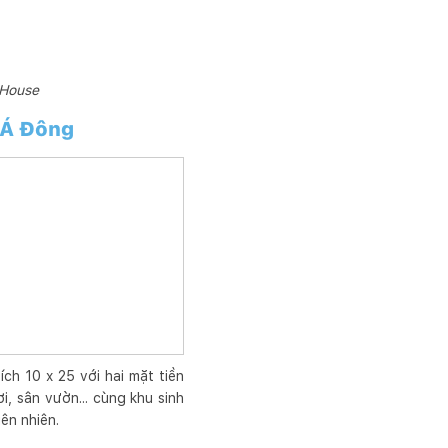
 House
c Á Đông
ích 10 x 25 với hai mặt tiền
, sân vườn... cùng khu sinh
iên nhiên.