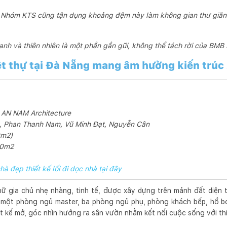
Nhóm KTS cũng tận dụng khoảng đệm này làm không gian thư giãn
anh và thiên nhiên là một phần gần gũi, không thể tách rời của BMB
biệt thự tại Đà Nẵng mang âm hưởng kiến trú
g: AN NAM Architecture
Le, Phan Thanh Nam, Vũ Minh Đạt, Nguyễn Cân
0m2)
40m2
hà đẹp thiết kế lối đi dọc nhà tại đây
 nữ gia chủ nhẹ nhàng, tinh tế, được xây dựng trên mảnh đất diện t
 một phòng ngủ master, ba phòng ngủ phụ, phòng khách bếp, hồ bơi
t kế mở, góc nhìn hướng ra sân vườn nhằm kết nối cuộc sống với th