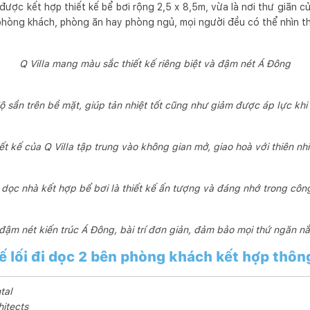
 được kết hợp thiết kế bể bơi rộng 2,5 x 8,5m, vừa là nơi thư giãn c
ừ phòng khách, phòng ăn hay phòng ngủ, mọi người đều có thể nhìn t
Q Villa mang màu sắc thiết kế riêng biệt và đậm nét Á Đông
độ sần trên bề mặt, giúp tản nhiệt tốt cũng như giảm được áp lực kh
ết kế của Q Villa tập trung vào không gian mở, giao hoà với thiên n
i dọc nhà kết hợp bể bơi là thiết kế ấn tượng và đáng nhớ trong công
ậm nét kiến trúc Á Đông, bài trí đơn giản, đảm bảo mọi thứ ngăn n
kế lối đi dọc 2 bên phòng khách kết hợp thôn
tal
hitects