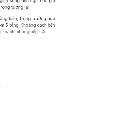
ian sống tiện nghi cho gia
trong tương lai.
ờng biên, trong trường hợp
gồm 5 tầng. Khoảng cách bên
g khách, phòng bếp - ăn.
n