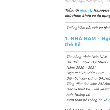
Cập nhật ngày
24/12/2022, lúc 
Tiếp nối
phần 1
, Happynes
chủ tham khảo và áp dụng
Trải nghiệm bài viết và h
1. NHÀ NAM - Ngô
thế hệ
Tên công trình: NHÀ NAM
Địa điểm: 45/6 Đội Nhân - 
Năm: 2020 - 2021
Diện tích khu đất: 122m2
Diện tích xây dựng: 64.7m
Tổng diện tích sàn: 242.6
Đơn vị thiết kế: T+m design
Ảnh: Hoàng Lê
Xem toàn bộ thông tin về
n