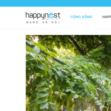
CỘNG ĐỒNG
HAP
M
Ạ
N
G
X
Ã
H
Ộ
I