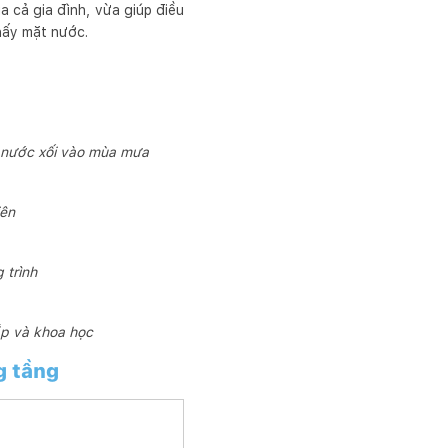
ủa cả gia đình, vừa giúp điều
hấy mặt nước.
i nước xối vào mùa mưa
hiên
 trình
ắp và khoa học
g tầng