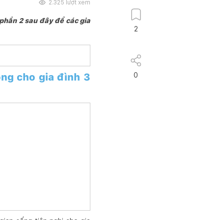
2.325
lượt xem
 phần 2 sau đây để các gia
2
ng cho gia đình 3
0