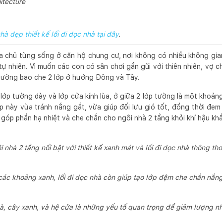
hitecture
hà đẹp thiết kế lối đi dọc nhà tại đây
.
a chủ từng sống ở căn hộ chung cư, nơi không có nhiều không gi
ự nhiên. Vì muốn các con có sân chơi gần gũi với thiên nhiên, vợ c
 tường bao che 2 lớp ở hướng Đông và Tây.
lớp tường dày và lớp cửa kính lùa, ở giữa 2 lớp tường là một khoả
áp này vừa tránh nắng gắt, vừa giúp đối lưu gió tốt, đồng thời đem 
 góp phần hạ nhiệt và che chắn cho ngôi nhà 2 tầng khỏi khí hậu kh
i nhà 2 tầng nổi bật với thiết kế xanh mát và lối đi dọc nhà thông th
các khoảng xanh, lối đi dọc nhà còn giúp tạo lớp đệm che chắn nắn
hà, cây xanh, và hệ cửa là những yếu tố quan trọng để giảm lượng nh