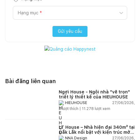
Hạng mục
*
Gửi yêu cầu
Bài đăng liên quan
Ngơi House - Ngôi nhà "vẽ trọn"
triết lý thiết kế của HIEUHOUSE
27/06/2026,
HIEUHOUSE
3
lượt thích |
11.278
lượt xem
LT House – Nhà hiện đại 340m² tại
Đắk Lắk nổi bật với kiến trúc mở
và hệ sân vườn kết nối thiên
27/06/2026,
NNA Design