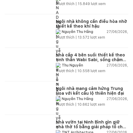
nhiên
3
lượt thích |
15.849
lượt xem
Ngôi nhà không cần điều hòa nhờ
thiết kế theo khí hậu
27/06/2026,
Nguyễn Thu Hằng
2
lượt thích |
13.572
lượt xem
Nhà cấp 4 bên suối thiết kế theo
tinh thần Wabi Sabi, sống chậm
giữa thiên nhiên
27/06/2026,
Thu Nguyễn
1
lượt thích |
10.558
lượt xem
Ngôi nhà mang cảm hứng Trung
Hoa với kết cấu lộ thiên hiện đại
27/06/2026,
Nguyễn Thu Hằng
1
lượt thích |
10.662
lượt xem
Nhà vườn tại Ninh Bình gìn giữ
nhà thờ tổ bằng giải pháp tổ chức
lại không gian
27/06/2026,
TNT Architecture