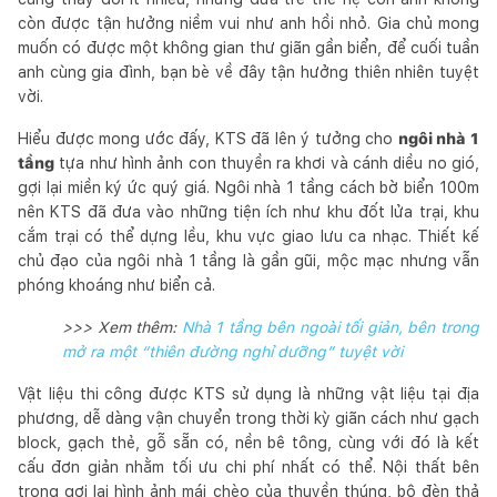
còn được tận hưởng niềm vui như anh hồi nhỏ. Gia chủ mong
muốn có được một không gian thư giãn gần biển, để cuối tuần
anh cùng gia đình, bạn bè về đây tận hưởng thiên nhiên tuyệt
vời.
Hiểu được mong ước đấy, KTS đã lên ý tưởng cho
ngôi nhà 1
tầng
tựa như hình ảnh con thuyền ra khơi và cánh diều no gió,
gợi lại miền ký ức quý giá. Ngôi nhà 1 tầng cách bờ biển 100m
nên KTS đã đưa vào những tiện ích như khu đốt lửa trại, khu
cắm trại có thể dựng lều, khu vực giao lưu ca nhạc. Thiết kế
chủ đạo của ngôi nhà 1 tầng là gần gũi, mộc mạc nhưng vẫn
phóng khoáng như biển cả.
>>> Xem thêm:
Nhà 1 tầng bên ngoài tối giản, bên trong
mở ra một “thiên đường nghỉ dưỡng” tuyệt vời
Vật liệu thi công được KTS sử dụng là những vật liệu tại địa
phương, dễ dàng vận chuyển trong thời kỳ giãn cách như gạch
block, gạch thẻ, gỗ sẵn có, nền bê tông, cùng với đó là kết
cấu đơn giản nhằm tối ưu chi phí nhất có thể. Nội thất bên
trong gợi lại hình ảnh mái chèo của thuyền thúng, bộ đèn thả