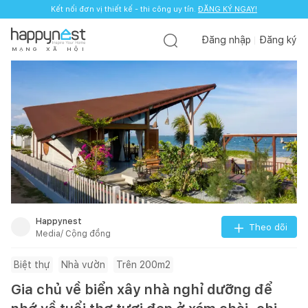
Kết nối đơn vị thiết kế - thi công uy tín.
ĐĂNG KÝ NGAY!
Đăng nhập
Đăng ký
M
Ạ
N
G
X
Ã
H
Ộ
I
Happynest
Theo dõi
Media/ Cộng đồng
Biệt thự
Nhà vườn
Trên 200m2
Gia chủ về biển xây nhà nghỉ dưỡng để