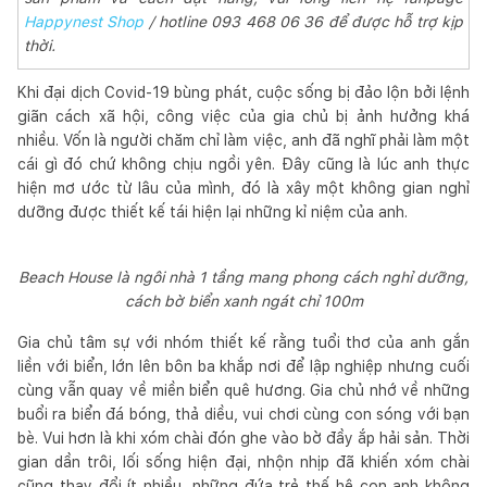
Happynest Shop
/ hotline 093 468 06 36 để được hỗ trợ kịp
thời.
Khi đại dịch Covid-19 bùng phát, cuộc sống bị đảo lộn bởi lệnh
giãn cách xã hội, công việc của gia chủ bị ảnh hưởng khá
nhiều. Vốn là người chăm chỉ làm việc, anh đã nghĩ phải làm một
cái gì đó chứ không chịu ngồi yên. Đây cũng là lúc anh thực
hiện mơ ước từ lâu của mình, đó là xây một không gian nghỉ
dưỡng được thiết kế tái hiện lại những kỉ niệm của anh.
Beach House là ngôi nhà 1 tầng mang phong cách nghỉ dưỡng,
cách bờ biển xanh ngát chỉ 100m
Gia chủ tâm sự với nhóm thiết kế rằng tuổi thơ của anh gắn
liền với biển, lớn lên bôn ba khắp nơi để lập nghiệp nhưng cuối
cùng vẫn quay về miền biển quê hương. Gia chủ nhớ về những
buổi ra biển đá bóng, thả diều, vui chơi cùng con sóng với bạn
bè. Vui hơn là khi xóm chài đón ghe vào bờ đầy ắp hải sản. Thời
gian dần trôi, lối sống hiện đại, nhộn nhịp đã khiến xóm chài
cũng thay đổi ít nhiều, những đứa trẻ thế hệ con anh không