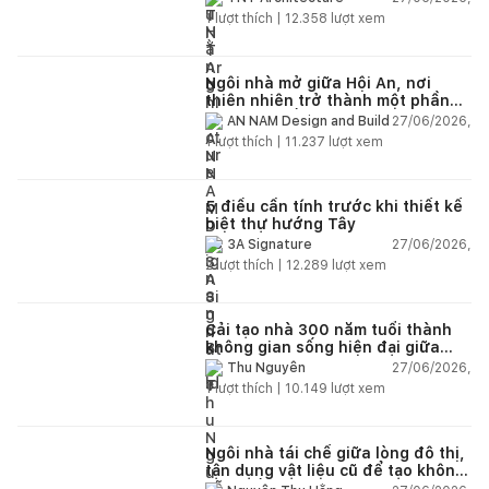
1
lượt thích |
12.358
lượt xem
Ngôi nhà mở giữa Hội An, nơi
thiên nhiên trở thành một phần
của cuộc sống
27/06/2026,
AN NAM Design and Build
1
lượt thích |
11.237
lượt xem
5 điều cần tính trước khi thiết kế
biệt thự hướng Tây
27/06/2026,
3A Signature
2
lượt thích |
12.289
lượt xem
Cải tạo nhà 300 năm tuổi thành
không gian sống hiện đại giữa
thiên nhiên
27/06/2026,
Thu Nguyễn
1
lượt thích |
10.149
lượt xem
Ngôi nhà tái chế giữa lòng đô thị,
tận dụng vật liệu cũ để tạo không
gian sống linh hoạt