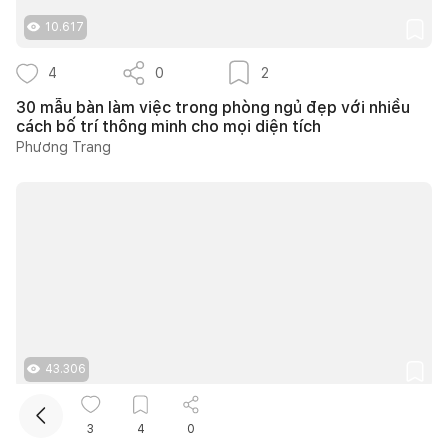
10.617
4
0
2
30 mẫu bàn làm việc trong phòng ngủ đẹp với nhiều
cách bố trí thông minh cho mọi diện tích
Phương Trang
Kết nối thiết kế, thi công
Mua sắm hoàn thiện nhà
43.306
15
0
11
3
4
0