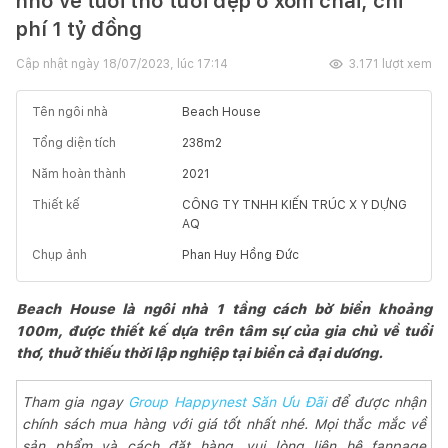
nhớ về tuổi thơ tươi đẹp ở xóm chài, chi
phí 1 tỷ đồng
Cập nhật ngày
18/07/2023, lúc 17:14
3.171
lượt xem
Tên ngôi nhà
Beach House
Tổng diện tích
238
m2
Năm hoàn thành
2021
Thiết kế
CÔNG TY TNHH KIẾN TRÚC X Y DỰNG
AQ
Chụp ảnh
Phan Huy Hồng Đức
Beach House là ngôi nhà 1 tầng cách bờ biển khoảng
100m, được thiết kế dựa trên tâm sự của gia chủ về tuổi
thơ, thuở thiếu thời lập nghiệp tại biển cả đại dương.
Tham gia ngay
Group Happynest Săn Ưu Đãi
để được nhận
chính sách mua hàng với giá tốt nhất nhé. Mọi thắc mắc về
sản phẩm và cách đặt hàng, vui lòng liên hệ fanpage