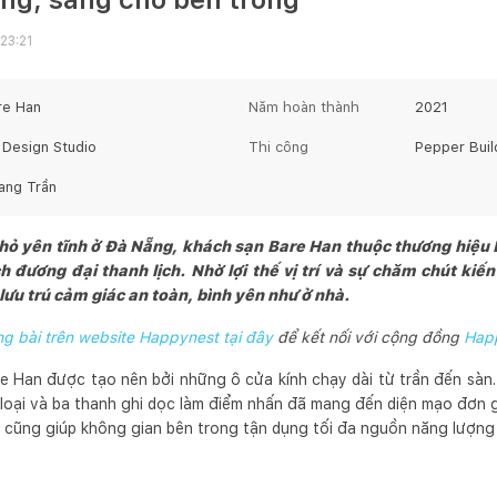
23:21
re Han
Năm hoàn thành
2021
 Design Studio
Thi công
Pepper Buil
ang Trần
ỏ yên tĩnh ở Đà Nẵng, khách sạn Bare Han thuộc thương hiệu
đương đại thanh lịch. Nhờ lợi thế vị trí và sự chăm chút kiến 
ưu trú cảm giác an toàn, bình yên như ở nhà.
 bài trên website Happynest tại đây
để kết nối với cộng đồng
Hap
re Han được tạo nên bởi những ô cửa kính chạy dài từ trần đến sàn
m loại và ba thanh ghi dọc làm điểm nhấn đã mang đến diện mạo đơn g
ền cũng giúp không gian bên trong tận dụng tối đa nguồn năng lượng 