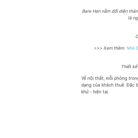
Bare Han nằm đối diện thá
là n
C
>>> Xem thêm:
Nhà 5
Thiết kế
Về nội thất, mỗi phòng tro
dạng của khách thuê. Đặc bi
khứ - hiện tại.