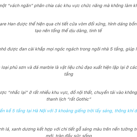
một “vách ngăn” phân chia các khu vực chức năng mà không làm kh
re Han được thể hiện qua chi tiết cửa vòm đối xứng, hình dáng bồn r
tạo nên tổng thể dịu dàng, tinh tế
hỏ được đan cài khắp mọi ngóc ngách trong ngôi nhà 5 tầng, giúp lọ
 loại phủ sơn và đá marble là vật liệu chủ đạo xuất hiện lặp lại ở c
tầng
ược “nhắc lại” ở rất nhiều khu vực, đồ nội thất, chuyển tải vào khôn
thanh lịch “rất Gothic”
iền kề 5 tầng tại Hà Nội với 3 khoảng giếng trời lấy sáng, thông khí
 lá, xanh dương kết hợp với chi tiết gỗ sáng màu trên nền tường tr
mới, tràn đầy sức sống