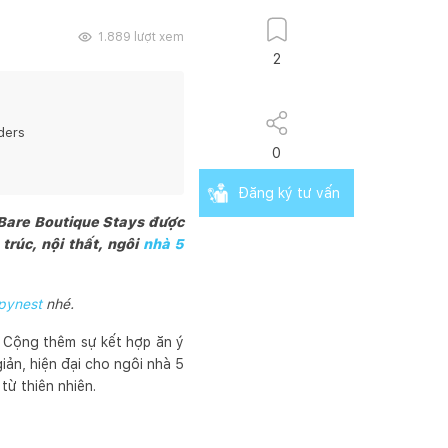
1.889
lượt xem
2
ders
0
Đăng ký tư vấn
 Bare Boutique Stays được
trúc, nội thất, ngôi
nhà 5
pynest
nhé.
. Cộng thêm sự kết hợp ăn ý
iản, hiện đại cho ngôi nhà 5
từ thiên nhiên.