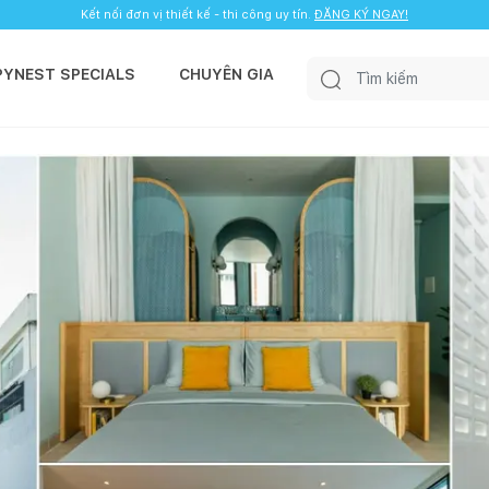
Kết nối đơn vị thiết kế - thi công uy tín.
ĐĂNG KÝ NGAY!
PYNEST SPECIALS
CHUYÊN GIA