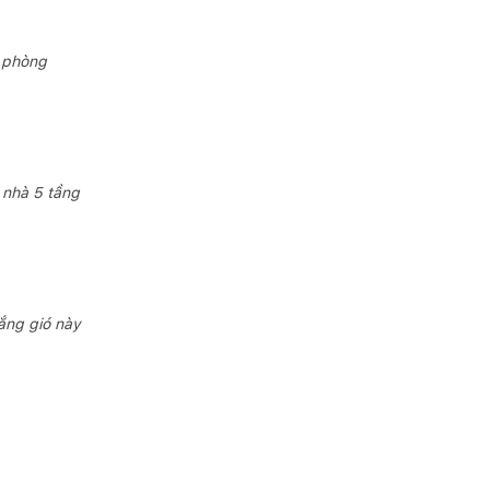
n phòng
 nhà 5 tầng
ắng gió này