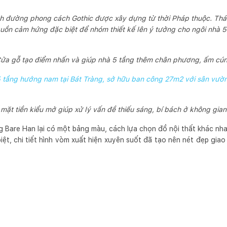
nh đường phong cách Gothic được xây dựng từ thời Pháp thuộc. Thá
guồn cảm hứng đặc biệt để nhóm thiết kế lên ý tưởng cho ngôi nhà 5
ửa gỗ tạo điểm nhấn và giúp nhà 5 tầng thêm chân phương, ấm cú
 tầng hướng nam tại Bát Tràng, sở hữu ban công 27m2 với sân vườn 
 mặt tiền kiểu mở giúp xử lý vấn đề thiếu sáng, bí bách ở không gia
ng Bare Han lại có một bảng màu, cách lựa chọn đồ nội thất khác n
ệt, chi tiết hình vòm xuất hiện xuyên suốt đã tạo nên nét đẹp giao 