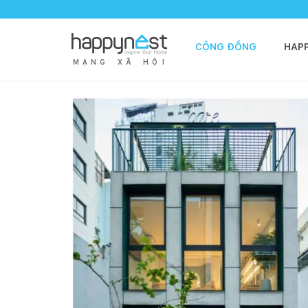
CỘNG ĐỒNG
HAP
M
Ạ
N
G
X
Ã
H
Ộ
I