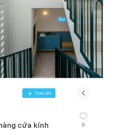
Theo dõi
 hàng cửa kính
0