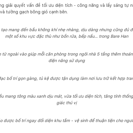
ng giải quyết vấn đề tối ưu diện tích - công năng và lấy sáng tự 
g và tường gạch bông gió cạnh bên.
 tạo mang đến bầu không khí nhẹ nhàng, dịu dàng nhưng cũng đủ 
một số khu vực đặc thù như bồn rửa, bếp nấu… trong Bare Han
n từ ngoài vào giúp mỗi căn phòng trong ngôi nhà 5 tầng thêm thoán
điện năng sử dụng
ạc bố trí gọn gàng, tủ kệ được tận dụng làm nơi lưu trữ kết hợp tran
 mang tông màu xanh dịu mát, vừa tối ưu diện tích, tăng tính thống
giác thú vị
o được bố trí ngay đối diện khu tắm - vệ sinh để thuận tiện cho ngư