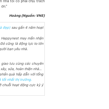
n nhà tôi có phải chịu trách
 ơn.”
Hoàng (Nguồn: VNE)
à đẹp)
sau gần 4 năm hoạt
ày, Happynest may mắn nhận
Đó cũng là động lực to lớn
người bạn yêu nhà.
và giao lưu cùng các chuyên
n xây, sửa, hoàn thiện nhà…
g phần quà hấp dẫn với tổng
tốt nhất thị trường.
 chuỗi hoạt động cực kỳ ý