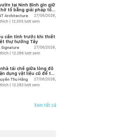
vườn tại Ninh Bình gìn giữ
thờ tổ bằng giải pháp tổ
 lại không gian
27/06/2026,
T Architecture
thích |
12.355
lượt xem
u cần tính trước khi thiết
iệt thự hướng Tây
27/06/2026,
 Signature
thích |
12.286
lượt xem
 nhà tái chế giữa lòng đô
tận dụng vật liệu cũ để tạo
g gian sống linh hoạt
27/06/2026,
uyễn Thu Hằng
thích |
12.283
lượt xem
Xem tất cả