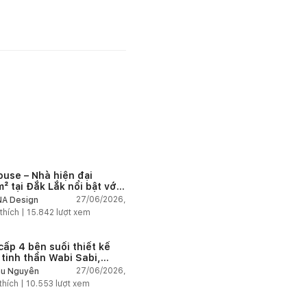
ouse – Nhà hiện đại
² tại Đắk Lắk nổi bật với
 trúc mở và hệ sân vườn
27/06/2026,
A Design
nối thiên nhiên
thích |
15.842
lượt xem
cấp 4 bên suối thiết kế
 tinh thần Wabi Sabi,
 chậm giữa thiên nhiên
27/06/2026,
u Nguyễn
thích |
10.553
lượt xem