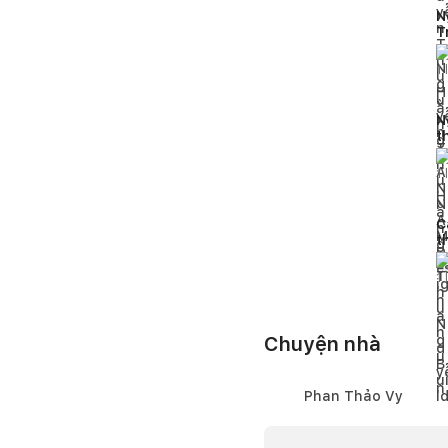
N
T
h
1
l
N
t
p
1
l
C
t
đ
1
l
Chuyện nhà
Phan Thảo Vy