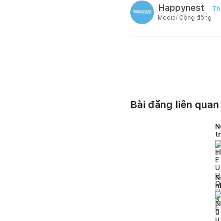
Happynest
Th
Media/ Cộng đồng
Bài đăng liên quan
N
t
H
3
N
n
2