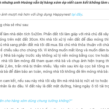
h nhưng anh Hoàng vẫn bị hàng xóm ép viết cam kết không làm 
ình ảnh mượt mà hơn với ứng dụng Happynest
tại đây
.
 chia sẻ như sau:
 làm nhà diện tích 5x20m. Phần đất tôi làm giáp với nhà chủ đã xâ
ng trên mặt đất 30cm. Khi nhà tôi xử lý nền đất để đào móng thì 
nhà sang phần đất mà tôi đã mua. Bà chủ nhà thỏa thuận với chún
t về chiều sâu cho chúng tôi. Vì không muốn mất lòng và muốn đảm 
 ý. Nhà bà ngày trước xây không xử lý nền móng bằng cọc tre hoặ
i nhà tôi làm móng đã tham quan nhà bà và chụp ảnh hiện trạng th
dài 2,4m, trần nhà bị thấm nhiều. Vậy nên sau khi ép cọc bê tông 
hà bà để đảm bảo an toàn, móng nhà tôi không đè lên móng nhà bà 
 cam kết, nếu sau này nhà tôi xây lên mà nhà bà bị nứt xé to hoặc 
ân là do đâu. Vì đất này là đất mặt đường, hàng ngày ô tô tải trọ
ên cho hàng xóm dùng chung tường không?”