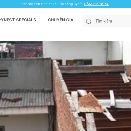
Kết nối đơn vị thiết kế - thi công uy tín.
ĐĂNG KÝ NGAY!
PYNEST SPECIALS
CHUYÊN GIA