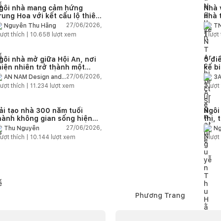
gôi nhà mang cảm hứng
Nhà 
rung Hoa với kết cấu lộ thiên
nhà 
iện đại
chức
27/06/2026,
Nguyễn Thu Hằng
TN
ượt thích |
10.658
lượt xem
1
lượt 
gôi nhà mở giữa Hội An, nơi
5 điề
hiên nhiên trở thành một
kế b
hần của cuộc sống
27/06/2026,
AN NAM Design and
3A
Build
ượt thích |
11.234
lượt xem
2
lượt 
ải tạo nhà 300 năm tuổi
Ngôi
hành không gian sống hiện
thị, 
ại giữa thiên nhiên
khôn
27/06/2026,
Thu Nguyễn
Ng
ượt thích |
10.144
lượt xem
2
lượt 
Phương Trang