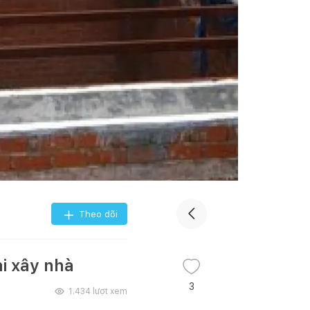
Theo dõi
i xây nhà
3
1.434
lượt xem