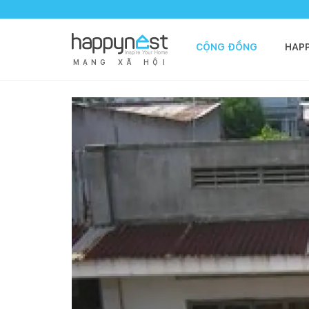
CỘNG ĐỒNG
HAP
M
Ạ
N
G
X
Ã
H
Ộ
I