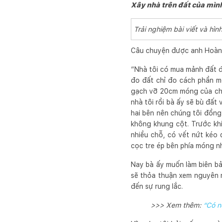
Xây nhà trên đất của mìn
Trải nghiệm bài viết và h
Câu chuyện được anh Hoàng
“Nhà tôi có mua mảnh đất để
đo đất chỉ đo cách phần mó
gạch vỡ 20cm móng của chủ 
nhà tôi rồi bà ấy sẽ bù đấ
hai bên nên chúng tôi đồng
không khung cột. Trước kh
nhiều chỗ, có vết nứt kéo 
cọc tre ép bên phía móng n
Nay bà ấy muốn làm biên bản
sẽ thỏa thuận xem nguyên nh
đến sự rung lắc.
>>> Xem thêm:
“Có n