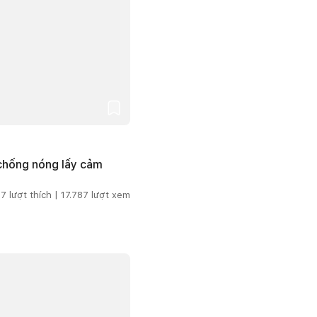
 chống nóng lấy cảm
7
lượt thích |
17.787
lượt xem