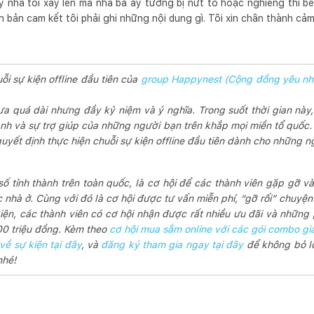
y nhà tôi xây lên mà nhà bà ấy tường bị nứt to hoặc nghiêng thì bê
n bản cam kết tôi phải ghi những nội dung gì. Tôi xin chân thành cảm
i sự kiện offline đầu tiên của
group Happynest (Cộng đồng yêu nh
ưa quá dài nhưng đầy kỷ niệm và ý nghĩa. Trong suốt thời gian n
h và sự trợ giúp của những người bạn trên khắp mọi miền tổ quốc. 
uyết định thực hiện chuỗi sự kiện offline đầu tiên dành cho những 
 số tỉnh thành trên toàn quốc, là cơ hội để các thành viên gặp gỡ 
c nhà ở. Cùng với đó là cơ hội được tư vấn miễn phí, “gỡ rối” chuyệ
kiện, các thành viên có cơ hội nhận được rất nhiều ưu đãi và nhữn
 100 triệu đồng. Kèm theo
cơ hội mua sắm online với các gói combo giá 
 về sự kiện tại đây
, và
đăng ký tham gia ngay tại đây
để không bỏ lỡ
nhé!