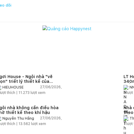
eo dõi
gơi House - Ngôi nhà "vẽ
LT H
rọn" triết lý thiết kế của
340m
IEUHOUSE
kiến
27/06/2026,
HIEUHOUSE
NN
kết 
lượt thích |
11.273
lượt xem
3
lượt 
gôi nhà không cần điều hòa
Nhà 
hờ thiết kế theo khí hậu
theo
sống
27/06/2026,
Nguyễn Thu Hằng
Th
lượt thích |
13.562
lượt xem
1
lượt 