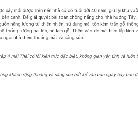
c xây mới được trên nền nhà cũ có tuổi đời 40 năm, giữ lại khu vườ
bên cạnh. Để giải quyết bài toán chống nắng cho nhà hướng Tây, g
guồn năng lượng từ thiên nhiên, sử dụng mái tôn kèm trần gỗ thôn
 hệ thống tường hai lớp, hệ lam gỗ. Thêm vào đó mái hiên lắp kính 
p ngôi nhà thêm thoáng mát và sáng sủa.
ấp 4 mái Thái có lối kiến trúc đặc biệt, không gian yên tĩnh và luôn
òng khách rộng thoáng và sáng sủa bất kể vào ban ngày hay ban 