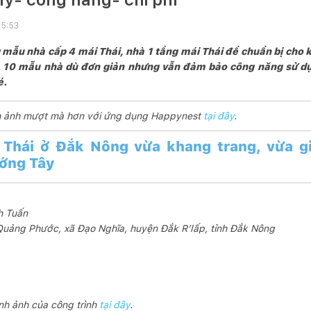
15:53
mẫu nhà cấp 4 mái Thái, nhà 1 tầng mái Thái để chuẩn bị cho k
a 10 mẫu nhà dù đơn giản nhưng vẫn đảm bảo công năng sử dụn
é.
ình ảnh mượt mà hơn với ứng dụng Happynest
tại đây
.
 Thái ở Đắk Nông vừa khang trang, vừa gi
ướng Tây
h Tuấn
Quảng Phước, xã Đạo Nghĩa, huyện Đắk R’lấp, tỉnh Đắk Nông
ình ảnh của công trình
tại đây
.