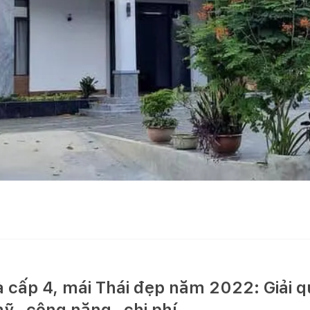
cấp 4, mái Thái đẹp năm 2022: Giải q
ỹ- công năng- chi phí