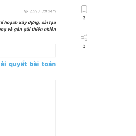
2.593
lượt xem
3
ế hoạch xây dựng, cải tạo
g và gần gũi thiên nhiên
0
ải quyết bài toán