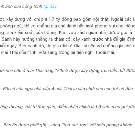
ình ảnh của công trình
tại đây
.
ợc xây dựng với chi phí 1,7 tỷ đồng bao gồm nội thất. Ngoài các
 phòng ngủ, thì vợ chồng gia chủ dành hẳn một phòng vui chơi riên
g tầm kiểm soát của bố mẹ. Khu vực sảnh giữa nhà, được gọi là “
g. Sảnh này hướng thẳng ra thảm cỏ, cây xanh trước nhà để gia đình
mỗi ngày. Bên cạnh đó, do gia đình ở Gia Lai nên vợ chồng gia chủ
ái Thái của mình, vừa sang trọng lại tiện nghi, thoải mái.
ôi nhà cấp 4 mái Thái rộng 170m2 được xây dựng trên nền đất 30
Bãi cỏ của ngôi nhà cấp 4 mái Thái là sân chơi cho con trẻ nô đùa
ộng thoáng, bài trí đơn giản, điểm nhấn chính là bộ sofa màu ghi ph
Bàn ăn được phối ghi - vàng “ton-sur-ton” với sofa phòng khách