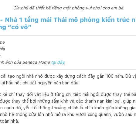
Gia chủ đã thiết kế riêng một phòng vui chơi cho em bé
- Nhà 1 tầng mái Thái mô phỏng kiến trúc n
ng “có võ”
ome
nia
e
 hình ảnh của Seneca Home
tại đây
.
 cải tạo ngôi nhà nhỏ được xây dựng cách đây gần 100 năm. Dù vậy
 lại hầu hết chi tiết nguyên bản ban đầu.
ế chỉ thay đổi vật liệu ở từng chi tiết: mái ngói được thay thế bằ
được thay thế bởi những tấm kính và các thanh nan kim loại, giúp n
n cạnh đó, yếu tố thông thoáng chính là chìa khóa giúp không gia
là nhờ hệ thống cửa lớn nhỏ mở ra khu vườn xung quanh, vườn sau n
 toàn nhà.