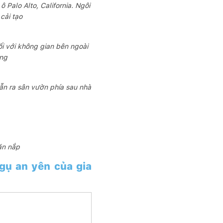
Palo Alto, California. Ngôi
cải tạo
i với không gian bên ngoài
òng
dẫn ra sân vườn phía sau nhà
ăn nắp
ngụ an yên của gia