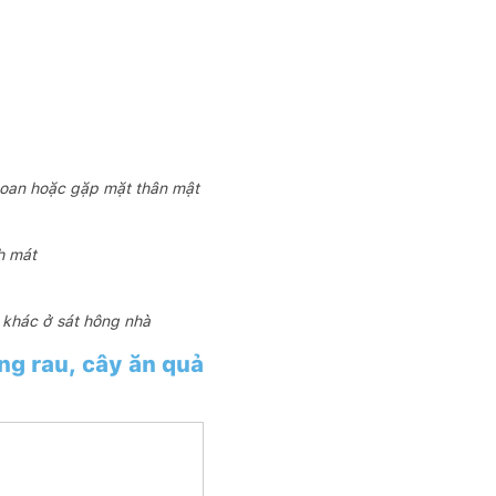
 hoan hoặc gặp mặt thân mật
h mát
 khác ở sát hông nhà
ồng rau, cây ăn quả