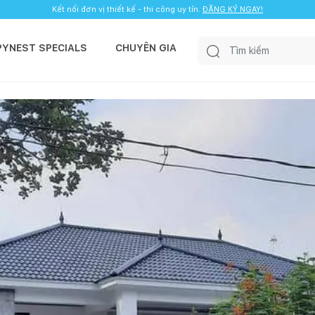
Kết nối đơn vị thiết kế - thi công uy tín.
ĐĂNG KÝ NGAY!
PYNEST SPECIALS
CHUYÊN GIA