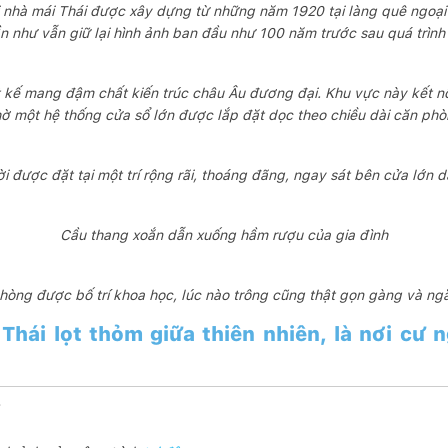
 nhà mái Thái được xây dựng từ những năm 1920 tại làng quê ngoại ô 
n như vẫn giữ lại hình ảnh ban đầu như 100 năm trước sau quá trình 
 kế mang đậm chất kiến trúc châu Âu đương đại. Khu vực này kết nố
ờ một hệ thống cửa sổ lớn được lắp đặt dọc theo chiều dài căn ph
 được đặt tại một trí rộng rãi, thoáng đãng, ngay sát bên cửa lớn 
Cầu thang xoắn dẫn xuống hầm rượu của gia đình
hòng được bố trí khoa học, lúc nào trông cũng thật gọn gàng và ng
Thái lọt thỏm giữa thiên nhiên, là nơi cư 