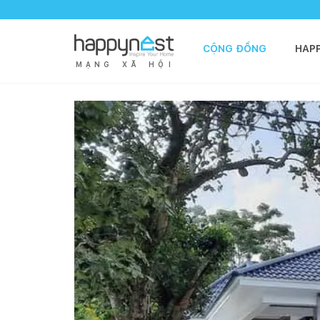
CỘNG ĐỒNG
HAP
M
Ạ
N
G
X
Ã
H
Ộ
I