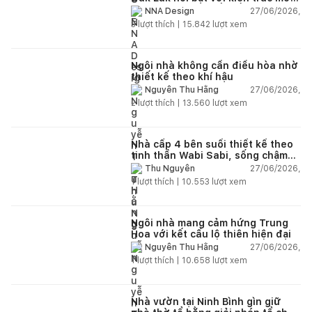
và hệ sân vườn kết nối thiên
27/06/2026,
NNA Design
nhiên
3
lượt thích |
15.842
lượt xem
Ngôi nhà không cần điều hòa nhờ
thiết kế theo khí hậu
27/06/2026,
Nguyễn Thu Hằng
2
lượt thích |
13.560
lượt xem
Nhà cấp 4 bên suối thiết kế theo
tinh thần Wabi Sabi, sống chậm
giữa thiên nhiên
27/06/2026,
Thu Nguyễn
1
lượt thích |
10.553
lượt xem
Ngôi nhà mang cảm hứng Trung
Hoa với kết cấu lộ thiên hiện đại
27/06/2026,
Nguyễn Thu Hằng
1
lượt thích |
10.658
lượt xem
Nhà vườn tại Ninh Bình gìn giữ