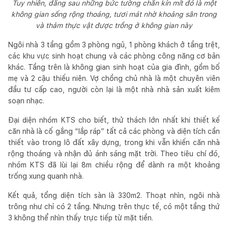
Tuy nhiên, đằng sau những bức tường chắn kín mít đó là một
không gian sống rộng thoáng, tươi mát nhờ khoảng sân trong
và thảm thực vật được trồng ở không gian này
Ngôi nhà 3 tầng gồm 3 phòng ngủ, 1 phòng khách ở tầng trệt,
các khu vực sinh hoạt chung và các phòng công năng cơ bản
khác. Tầng trên là không gian sinh hoạt của gia đình, gồm bố
mẹ và 2 cậu thiếu niên. Vợ chồng chủ nhà là một chuyên viên
đầu tư cấp cao, người còn lại là một nhà nhà sản xuất kiêm
soạn nhạc.
Đại diện nhóm KTS cho biết, thử thách lớn nhất khi thiết kế
căn nhà là cố gắng “lắp ráp” tất cả các phòng và diện tích cần
thiết vào trong lô đất xây dựng, trong khi vẫn khiến căn nhà
rộng thoáng và nhận đủ ánh sáng mặt trời. Theo tiêu chí đó,
nhóm KTS đã lùi lại 8m chiều rộng để dành ra một khoảng
trống xung quanh nhà.
Kết quả, tổng diện tích sàn là 330m2. Thoạt nhìn, ngôi nhà
trông như chỉ có 2 tầng. Nhưng trên thực tế, có một tầng thứ
3 không thể nhìn thấy trực tiếp từ mặt tiền.