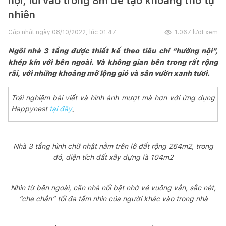
nội, lùi vào trong 8m để tạo khoảng thở tự
nhiên
Cập nhật ngày
08/10/2022, lúc 01:47
1.067
lượt xem
Ngôi nhà 3 tầng được thiết kế theo tiêu chí “hướng nội”,
khép kín với bên ngoài. Và không gian bên trong rất rộng
rãi, với những khoảng mở lộng gió và sân vườn xanh tươi.
Trải nghiệm bài viết và hình ảnh mượt mà hơn với ứng dụng
Happynest
tại đây
.
Nhà 3 tầng hình chữ nhật nằm trên lô đất rộng 264m2, trong
đó, diện tích đất xây dựng là 104m2
Nhìn từ bên ngoài, căn nhà nổi bật nhờ vẻ vuông vắn, sắc nét,
“che chắn” tối đa tầm nhìn của người khác vào trong nhà