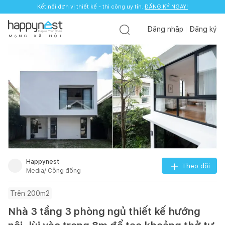
Kết nối đơn vị thiết kế - thi công uy tín.
ĐĂNG KÝ NGAY!
Đăng nhập
Đăng ký
M
Ạ
N
G
X
Ã
H
Ộ
I
Happynest
Theo dõi
Media/ Cộng đồng
Trên 200m2
Nhà 3 tầng 3 phòng ngủ thiết kế hướng