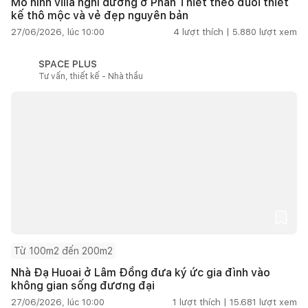
Mô hình villa nghỉ dưỡng ở Phan Thiết theo đuổi thiết
kế thô mộc và vẻ đẹp nguyên bản
27/06/2026, lúc 10:00
4
lượt thích |
5.880
lượt xem
SPACE PLUS
Tư vấn, thiết kế - Nhà thầu
Từ 100m2 đến 200m2
Nhà Đạ Huoai ở Lâm Đồng đưa ký ức gia đình vào
không gian sống đương đại
27/06/2026, lúc 10:00
1
lượt thích |
15.681
lượt xem