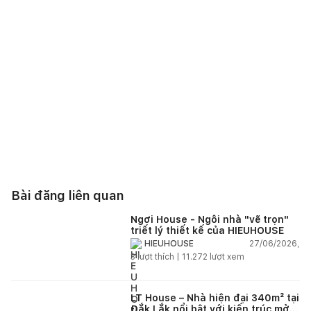
Bài đăng liên quan
Ngơi House - Ngôi nhà "vẽ trọn"
triết lý thiết kế của HIEUHOUSE
27/06/2026,
HIEUHOUSE
3
lượt thích |
11.272
lượt xem
LT House – Nhà hiện đại 340m² tại
Đắk Lắk nổi bật với kiến trúc mở