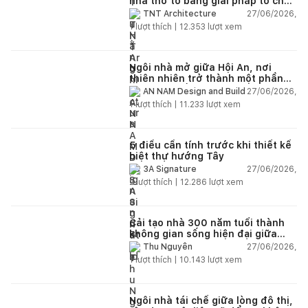
nhà thờ tổ bằng giải pháp tổ chức
lại không gian
27/06/2026,
TNT Architecture
1
lượt thích |
12.353
lượt xem
Ngôi nhà mở giữa Hội An, nơi
thiên nhiên trở thành một phần
của cuộc sống
27/06/2026,
AN NAM Design and Build
1
lượt thích |
11.233
lượt xem
5 điều cần tính trước khi thiết kế
biệt thự hướng Tây
27/06/2026,
3A Signature
2
lượt thích |
12.286
lượt xem
Cải tạo nhà 300 năm tuổi thành
không gian sống hiện đại giữa
thiên nhiên
27/06/2026,
Thu Nguyễn
1
lượt thích |
10.143
lượt xem
Ngôi nhà tái chế giữa lòng đô thị,