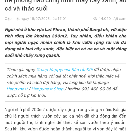
để phòng nào cũng nhìn thấy cây xanh, ao
cá và thác suối
Cập nhật ngày
18/07/2023, lúc 17:01
14.020
lượt xem
Ngôi nhà ở khu vực Lat Phrao, thành phố Bangkok, với diện
tích rộng lớn khoảng 200m2. Tuy nhiên, điều khiến cho
mọi người ngạc nhiên chính là khu vườn rộng rãi với đa
dạng các loại cây xanh, đặc biệt có cả ao cá và một dòng
suối nhỏ chảy xung quanh.
Tham gia ngay
Group Happynest Săn Ưu Đãi
để được nhận
chính sách mua hàng với giá tốt nhất nhé. Mọi thắc mắc về
sản phẩm và cách đặt hàng, vui lòng liên hệ fanpage
Happynest
/
Happynest Shop
/ hotline 093 468 06 36 để
được hỗ trợ kịp thời.
Ngôi nhà phố 200m2 được xây dựng trong vòng 5 năm. Bởi gia
chủ là người thích vườn cây ao cá nên đã chủ động tìm đến
một người thợ lành nghề để thiết kế sân vườn theo ý muốn.
Sau khi khu vườn được hoàn thành, người ta ví von đây là một