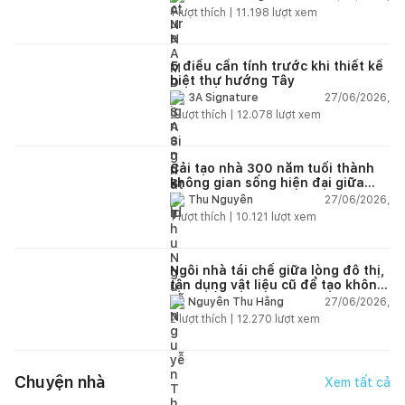
1
lượt thích |
11.198
lượt xem
5 điều cần tính trước khi thiết kế
biệt thự hướng Tây
27/06/2026,
3A Signature
2
lượt thích |
12.078
lượt xem
Cải tạo nhà 300 năm tuổi thành
không gian sống hiện đại giữa
thiên nhiên
27/06/2026,
Thu Nguyễn
1
lượt thích |
10.121
lượt xem
Ngôi nhà tái chế giữa lòng đô thị,
tận dụng vật liệu cũ để tạo không
gian sống linh hoạt
27/06/2026,
Nguyễn Thu Hằng
2
lượt thích |
12.270
lượt xem
Chuyện nhà
Xem tất cả