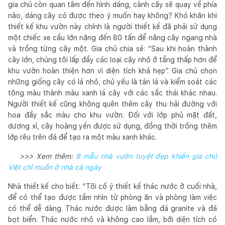
gia chủ còn quan tâm đến hình dáng, cành cây sẽ quay về phía
nào, dáng cây có được theo ý muốn hay không? Khó khăn khi
thiết kế khu vườn này chính là người thiết kế đã phải sử dụng
một chiếc xe cẩu lớn nặng đến 80 tấn để nâng cây ngang nhà
và trồng từng cây một. Gia chủ chia sẻ: “Sau khi hoàn thành
cây lớn, chúng tôi lấp đầy các loại cây nhỏ ở tầng thấp hơn để
khu vườn hoàn thiện hơn vì diện tích khá hẹp”. Gia chủ chọn
những giống cây có lá nhỏ, chủ yếu là tán lá và kiểm soát các
tông màu thành màu xanh lá cây với các sắc thái khác nhau.
Người thiết kế cũng không quên thêm cây thu hải đường với
hoa đầy sắc màu cho khu vườn. Đối với lớp phủ mặt đất,
dương xỉ, cây hoàng yến được sử dụng, đồng thời trồng thêm
lớp rêu trên đá để tạo ra một màu xanh khác.
>>> Xem thêm:
8 mẫu nhà vườn tuyệt đẹp khiến gia chủ
Việt chỉ muốn ở nhà cả ngày
Nhà thiết kế cho biết: “Tôi cố ý thiết kế thác nước ở cuối nhà,
để có thể tạo được tầm nhìn từ phòng ăn và phòng làm việc
có thể dễ dàng. Thác nước được làm bằng đá granite và đá
bọt biển. Thác nước nhỏ và không cao lắm, bởi diện tích có