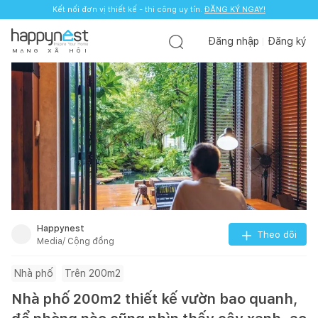
Kết nối đơn vị thiết kế - thi công uy tín.
ĐĂNG KÝ NGAY!
Đăng nhập
Đăng ký
M
Ạ
N
G
X
Ã
H
Ộ
I
Happynest
Theo dõi
Media/ Cộng đồng
Nhà phố
Trên 200m2
Nhà phố 200m2 thiết kế vườn bao quanh,