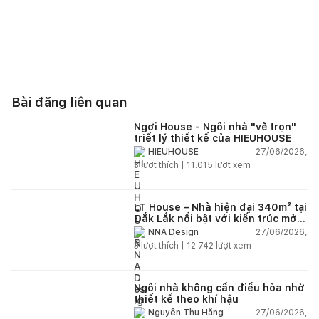
Bài đăng liên quan
Ngơi House - Ngôi nhà "vẽ trọn"
triết lý thiết kế của HIEUHOUSE
27/06/2026,
HIEUHOUSE
3
lượt thích |
11.015
lượt xem
LT House – Nhà hiện đại 340m² tại
Đắk Lắk nổi bật với kiến trúc mở
và hệ sân vườn kết nối thiên
27/06/2026,
NNA Design
nhiên
3
lượt thích |
12.742
lượt xem
Ngôi nhà không cần điều hòa nhờ
thiết kế theo khí hậu
27/06/2026,
Nguyễn Thu Hằng