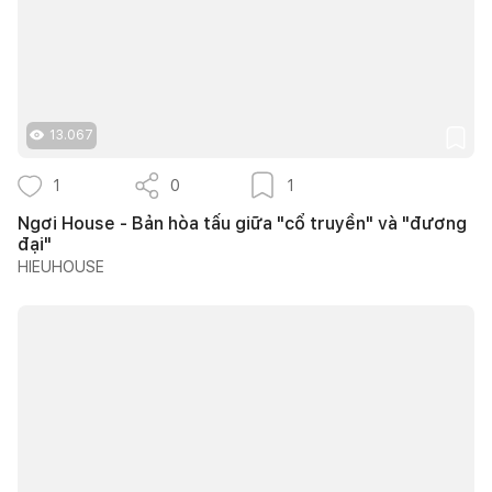
13.067
1
0
1
Ngơi House - Bản hòa tấu giữa "cổ truyền" và "đương
đại"
HIEUHOUSE