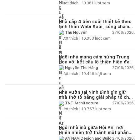
2
lượt thích |
13.361
lượt xem
Nhà cấp 4 bên suối thiết kế theo
tinh thần Wabi Sabi, sống chậm
giữa thiên nhiên
27/06/2026,
Thu Nguyễn
1
lượt thích |
10.358
lượt xem
Ngôi nhà mang cảm hứng Trung
Hoa với kết cấu lộ thiên hiện đại
27/06/2026,
Nguyễn Thu Hằng
1
lượt thích |
10.445
lượt xem
Nhà vườn tại Ninh Bình gìn giữ
nhà thờ tổ bằng giải pháp tổ chức
lại không gian
27/06/2026,
TNT Architecture
1
lượt thích |
10.757
lượt xem
Ngôi nhà mở giữa Hội An, nơi
thiên nhiên trở thành một phần
của cuộc sống
27/06/2026,
AN NAM Design and Build