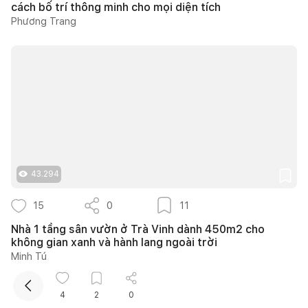
cách bố trí thông minh cho mọi diện tích
Phương Trang
Kết nối thiết kế, thi công
43.294
Mua sắm hoàn thiện nhà
15
0
11
Nhà 1 tầng sân vườn ở Trà Vinh dành 450m2 cho
không gian xanh và hành lang ngoài trời
Minh Tú
4
2
0