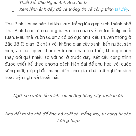
Thiết kế: Chu Ngoc Anh Architects
Xem hình ảnh đầy đủ và thông tin về công trình
tại đây
.
Thai Binh House nằm tại khu vực trồng lúa giáp ranh thành phố
Thái Bình là nơi ở của ông bà và con cháu về chơi mỗi dịp cuối
tuần. Mẫu nhà vườn 600m2 có bố cục như kiểu truyền thống ở
Bắc Bộ (3 gian, 2 chái) với không gian cây xanh, bến nước, sân
hiên, ao cá... quen thuộc với chủ nhân lớn tuổi, không muốn
thay đổi quá nhiều so với nơi ở trước đây. Kết cấu công trình
được thiết kế theo phong cách hiện đại để phù hợp với cuộc
sống mới, góp phần mang đến cho gia chủ trải nghiệm sinh
hoạt tiện nghi và thoải mái.
Ngôi nhà vườn ẩn mình sau những hàng cây xanh mướt
Khu đất trước nhà để ông bà nuôi cá, trồng rau, tự cung tự cấp
lương thực