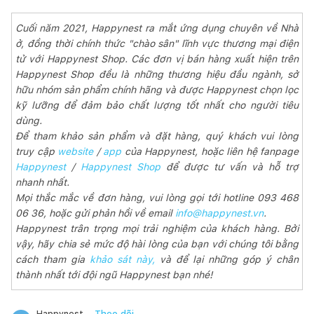
Cuối năm 2021, Happynest ra mắt ứng dụng chuyên về Nhà
ở, đồng thời chính thức "chào sân" lĩnh vực thương mại điện
tử với Happynest Shop. Các đơn vị bán hàng xuất hiện trên
Happynest Shop đều là những thương hiệu đầu ngành, sở
hữu nhóm sản phẩm chính hãng và được Happynest chọn lọc
kỹ lưỡng để đảm bảo chất lượng tốt nhất cho người tiêu
dùng.
Để tham khảo sản phẩm và đặt hàng, quý khách vui lòng
truy cập
website
/
app
của Happynest, hoặc liên hệ fanpage
Happynest
/
Happynest Shop
để được tư vấn và hỗ trợ
nhanh nhất.
Mọi thắc mắc về đơn hàng, vui lòng gọi tới hotline 093 468
06 36, hoặc gửi phản hồi về email
info@happynest.vn
.
Happynest trân trọng mọi trải nghiệm của khách hàng. Bởi
vậy, hãy chia sẻ mức độ hài lòng của bạn với chúng tôi bằng
cách tham gia
khảo sát này,
và để lại những góp ý chân
thành nhất tới đội ngũ Happynest bạn nhé!
Theo dõi
Happynest