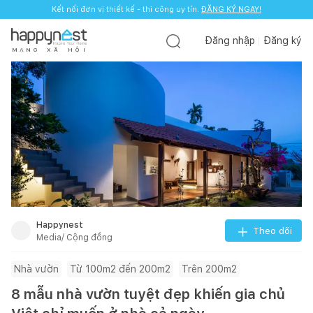
Kết nối đơn vị thiết kế - thi công uy tín.
ĐĂNG KÝ NGAY!
Đăng nhập
Đăng ký
M
Ạ
N
G
X
Ã
H
Ộ
I
Happynest
Theo dõi
Media/ Cộng đồng
Nhà vườn
Từ 100m2 đến 200m2
Trên 200m2
8 mẫu nhà vườn tuyệt đẹp khiến gia chủ