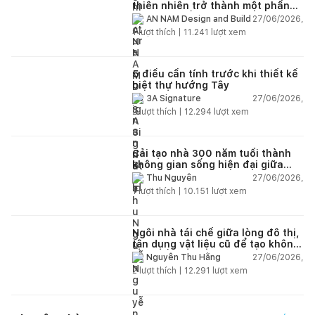
thiên nhiên trở thành một phần
của cuộc sống
27/06/2026,
AN NAM Design and Build
1
lượt thích |
11.241
lượt xem
5 điều cần tính trước khi thiết kế
biệt thự hướng Tây
27/06/2026,
3A Signature
2
lượt thích |
12.294
lượt xem
Cải tạo nhà 300 năm tuổi thành
không gian sống hiện đại giữa
thiên nhiên
27/06/2026,
Thu Nguyễn
1
lượt thích |
10.151
lượt xem
Ngôi nhà tái chế giữa lòng đô thị,
tận dụng vật liệu cũ để tạo không
gian sống linh hoạt
27/06/2026,
Nguyễn Thu Hằng
2
lượt thích |
12.291
lượt xem