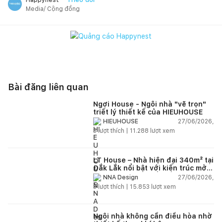
Media/ Cộng đồng
Bài đăng liên quan
Ngơi House - Ngôi nhà "vẽ trọn"
triết lý thiết kế của HIEUHOUSE
27/06/2026,
HIEUHOUSE
3
lượt thích |
11.288
lượt xem
LT House – Nhà hiện đại 340m² tại
Đắk Lắk nổi bật với kiến trúc mở
và hệ sân vườn kết nối thiên
27/06/2026,
NNA Design
nhiên
3
lượt thích |
15.853
lượt xem
Ngôi nhà không cần điều hòa nhờ