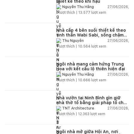
thiết kế theo khí hậu
27/06/2026,
Nguyễn Thu Hằng
2
lượt thích |
13.577
lượt xem
Nhà cấp 4 bên suối thiết kế theo
tinh thần Wabi Sabi, sống chậm
giữa thiên nhiên
27/06/2026,
Thu Nguyễn
1
lượt thích |
10.564
lượt xem
Ngôi nhà mang cảm hứng Trung
Hoa với kết cấu lộ thiên hiện đại
27/06/2026,
Nguyễn Thu Hằng
1
lượt thích |
10.666
lượt xem
Nhà vườn tại Ninh Bình gìn giữ
nhà thờ tổ bằng giải pháp tổ chức
lại không gian
27/06/2026,
TNT Architecture
1
lượt thích |
12.363
lượt xem
Ngôi nhà mở giữa Hội An, nơi