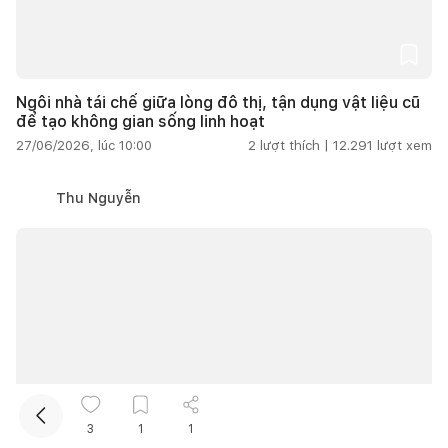
Ngôi nhà tái chế giữa lòng đô thị, tận dụng vật liệu cũ
để tạo không gian sống linh hoạt
27/06/2026, lúc 10:00
2
lượt thích |
12.291
lượt xem
Thu Nguyễn
Kết nối thiết kế, thi công
Mua sắm hoàn thiện nhà
3
1
1