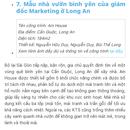
7. Mẫu nhà vườn bình yên của giám
đốc Marketing ở Long An
Tên công trình: Am House
Địa điểm: Cần Giuộc, Long An
Diện tích: 184m2
Thiết kế: Nguyễn Hữu Duy, Nguyễn Duy, Bùi Thế Long
Xem hình ảnh đầy đủ và thông tin về công trình
tại đây
.
Bỏ lại Sài Gòn tấp nập, bận rộn, gia chủ quyết định tìm về một
vùng quê bình yên tại Cần Giuộc, Long An để xây nhà. Am
House được thiết kế gồm 5 khối chức năng chính và được bố
trí tách rời nhau, phân bổ tự do dưới một mái tranh lớn và một
hồ nước nằm ngay bên cạnh để tạo không gian thông thoáng,
giúp lấy sáng tự nhiên cho các khu vực sinh hoạt. Mái nhà sử
dụng kết cấu ba lớp (mái tôn, mái tranh và trần gỗ) để tối ưu
khả năng cách nhiệt. Ngoài ra, các KTS cũng trồng thêm nhiều
cây xanh quanh nhà vườn để không gian trở nên mát mẻ, trong
lành và thoải mái.