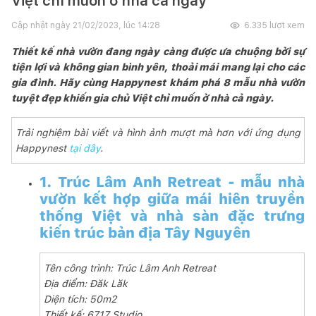
Việt chỉ muốn ở nhà cả ngày
Cập nhật ngày
21/02/2023, lúc 14:28
6.335
lượt xem
Thiết kế nhà vườn đang ngày càng được ưa chuộng bởi sự
tiện lợi và không gian bình yên, thoải mái mang lại cho các
gia đình. Hãy cùng Happynest khám phá 8 mẫu nhà vườn
tuyệt đẹp khiến gia chủ Việt chỉ muốn ở nhà cả ngày.
Trải nghiệm bài viết và hình ảnh mượt mà hơn với ứng dụng
Happynest
tại đây
.
1. Trúc Lâm Anh Retreat - mẫu nhà
vườn kết hợp giữa mái hiên truyền
thống Việt và nhà sàn đặc trưng
kiến trúc bản địa Tây Nguyên
Tên công trình: Trúc Lâm Anh Retreat
Địa điểm: Đăk Lăk
Diện tích: 50m2
Thiết kế: 6717 Studio