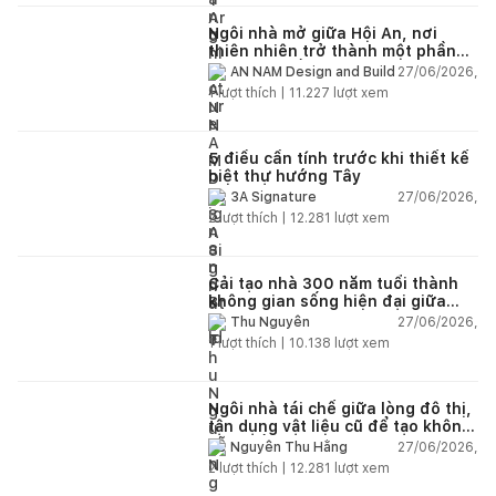
Ngôi nhà mở giữa Hội An, nơi
thiên nhiên trở thành một phần
của cuộc sống
27/06/2026,
AN NAM Design and Build
1
lượt thích |
11.227
lượt xem
5 điều cần tính trước khi thiết kế
biệt thự hướng Tây
27/06/2026,
3A Signature
2
lượt thích |
12.281
lượt xem
Cải tạo nhà 300 năm tuổi thành
không gian sống hiện đại giữa
thiên nhiên
27/06/2026,
Thu Nguyễn
1
lượt thích |
10.138
lượt xem
Ngôi nhà tái chế giữa lòng đô thị,
tận dụng vật liệu cũ để tạo không
gian sống linh hoạt
27/06/2026,
Nguyễn Thu Hằng
2
lượt thích |
12.281
lượt xem