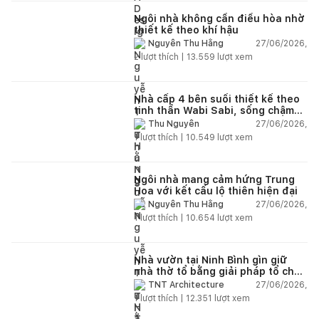
Ngôi nhà không cần điều hòa nhờ
thiết kế theo khí hậu
27/06/2026,
Nguyễn Thu Hằng
2
lượt thích |
13.559
lượt xem
Nhà cấp 4 bên suối thiết kế theo
tinh thần Wabi Sabi, sống chậm
giữa thiên nhiên
27/06/2026,
Thu Nguyễn
1
lượt thích |
10.549
lượt xem
Ngôi nhà mang cảm hứng Trung
Hoa với kết cấu lộ thiên hiện đại
27/06/2026,
Nguyễn Thu Hằng
1
lượt thích |
10.654
lượt xem
Nhà vườn tại Ninh Bình gìn giữ
nhà thờ tổ bằng giải pháp tổ chức
lại không gian
27/06/2026,
TNT Architecture
1
lượt thích |
12.351
lượt xem