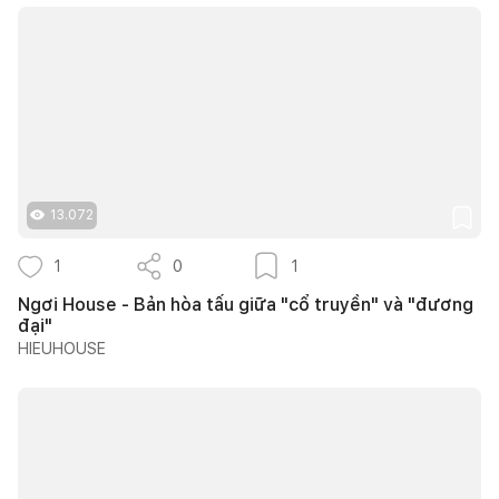
13.072
1
0
1
Ngơi House - Bản hòa tấu giữa "cổ truyền" và "đương
đại"
HIEUHOUSE