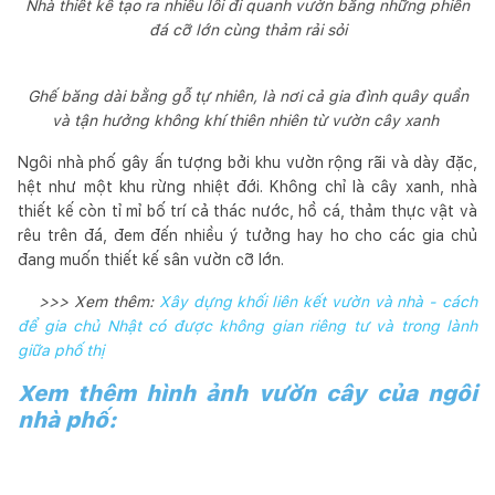
Nhà thiết kế tạo ra nhiều lối đi quanh vườn bằng những phiến
đá cỡ lớn cùng thảm rải sỏi
Ghế băng dài bằng gỗ tự nhiên, là nơi cả gia đình quây quần
và tận hưởng không khí thiên nhiên từ vườn cây xanh
Ngôi nhà phố gây ấn tượng bởi khu vườn rộng rãi và dày đặc,
hệt như một khu rừng nhiệt đới. Không chỉ là cây xanh, nhà
thiết kế còn tỉ mỉ bố trí cả thác nước, hồ cá, thảm thực vật và
rêu trên đá, đem đến nhiều ý tưởng hay ho cho các gia chủ
đang muốn thiết kế sân vườn cỡ lớn.
>>> Xem thêm:
Xây dựng khối liên kết vườn và nhà - cách
để gia chủ Nhật có được không gian riêng tư và trong lành
giữa phố thị
Xem thêm hình ảnh vườn cây của ngôi
nhà phố: