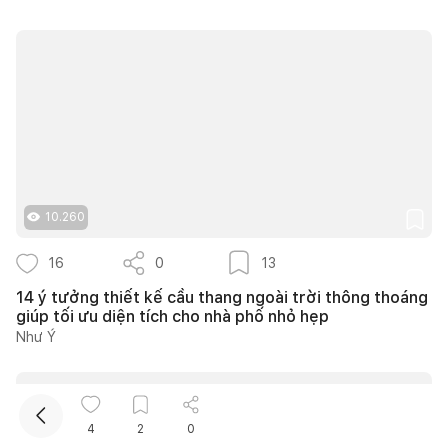
Kết nối thiết kế, thi công
10.260
Mua sắm hoàn thiện nhà
16
0
13
14 ý tưởng thiết kế cầu thang ngoài trời thông thoáng
giúp tối ưu diện tích cho nhà phố nhỏ hẹp
Như Ý
4
2
0