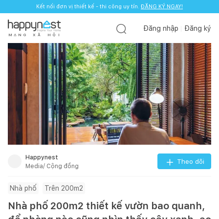
Kết nối đơn vị thiết kế - thi công uy tín.
ĐĂNG KÝ NGAY!
Đăng nhập
Đăng ký
M
Ạ
N
G
X
Ã
H
Ộ
I
Happynest
Theo dõi
Media/ Cộng đồng
Nhà phố
Trên 200m2
Nhà phố 200m2 thiết kế vườn bao quanh,