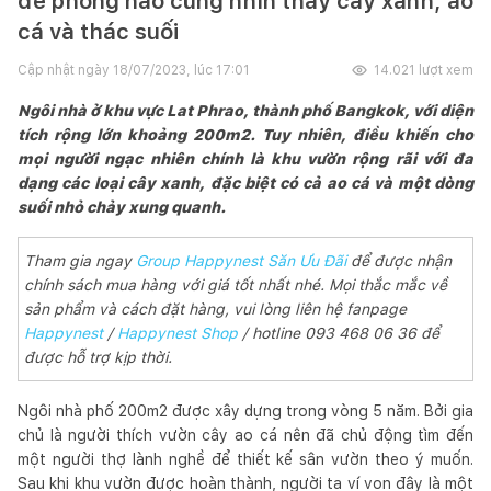
để phòng nào cũng nhìn thấy cây xanh, ao
cá và thác suối
Cập nhật ngày
18/07/2023, lúc 17:01
14.021
lượt xem
Ngôi nhà ở khu vực Lat Phrao, thành phố Bangkok, với diện
tích rộng lớn khoảng 200m2. Tuy nhiên, điều khiến cho
mọi người ngạc nhiên chính là khu vườn rộng rãi với đa
dạng các loại cây xanh, đặc biệt có cả ao cá và một dòng
suối nhỏ chảy xung quanh.
Tham gia ngay
Group Happynest Săn Ưu Đãi
để được nhận
chính sách mua hàng với giá tốt nhất nhé. Mọi thắc mắc về
sản phẩm và cách đặt hàng, vui lòng liên hệ fanpage
Happynest
/
Happynest Shop
/ hotline 093 468 06 36 để
được hỗ trợ kịp thời.
Ngôi nhà phố 200m2 được xây dựng trong vòng 5 năm. Bởi gia
chủ là người thích vườn cây ao cá nên đã chủ động tìm đến
một người thợ lành nghề để thiết kế sân vườn theo ý muốn.
Sau khi khu vườn được hoàn thành, người ta ví von đây là một