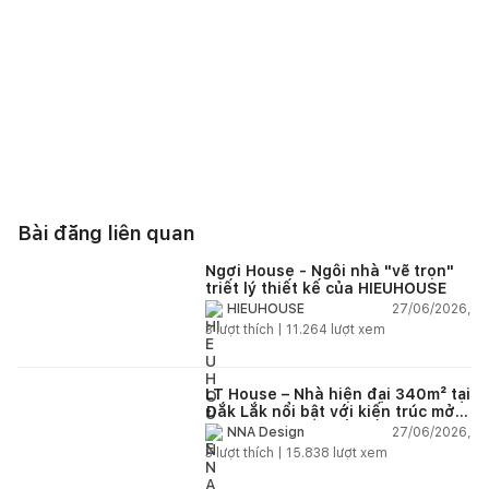
Bài đăng liên quan
Ngơi House - Ngôi nhà "vẽ trọn"
triết lý thiết kế của HIEUHOUSE
27/06/2026,
HIEUHOUSE
3
lượt thích |
11.264
lượt xem
LT House – Nhà hiện đại 340m² tại
Đắk Lắk nổi bật với kiến trúc mở
và hệ sân vườn kết nối thiên
27/06/2026,
NNA Design
nhiên
3
lượt thích |
15.838
lượt xem