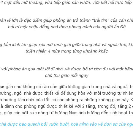
4 mặt đều mở thoáng, vừa tiếp giáp sân vườn, vừa kết nối trực tiếp
ản lề lớn là đặc điểm giúp phòng ăn trở thành “trái tim” của căn nh
bài trí một chậu đồng nhỏ theo phong cách của người Ấn Độ
tấm kính lớn giúp xóa mờ ranh giới giữa trong nhà và ngoài trời, 
thiên nhiên 4 mùa trong từng khoảnh khắc
i với phòng ăn qua một lối đi nhỏ, và được bố trí xích đu với một băn
chủ thư giãn mỗi ngày
use
gần như không có rào cản giữa không gian trong nhà và ngoài trờ
ường, ngôi nhà được thiết kế để dung hòa với môi trường tự nhiê
 và hướng tầm nhìn của tất cả các phòng ra những không gian này. K
hà dành cho phòng ngủ được thiết kế với 2 tầng, trong đó, tầng 2
, giúp cản bớt sức nóng từ hướng Nam ảnh hưởng đến sinh hoạt tr
nhà được bao quanh bởi vườn bưởi, hoà mình vào vẻ đơn sơ của ng