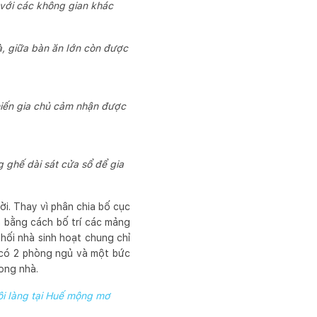
 với các không gian khác
à, giữa bàn ăn lớn còn được
khiến gia chủ cảm nhận được
g ghế dài sát cửa sổ để gia
i. Thay vì phân chia bố cục
n bằng cách bố trí các mảng
hối nhà sinh hoạt chung chỉ
 có 2 phòng ngủ và một bức
ong nhà.
ôi làng tại Huế mộng mơ