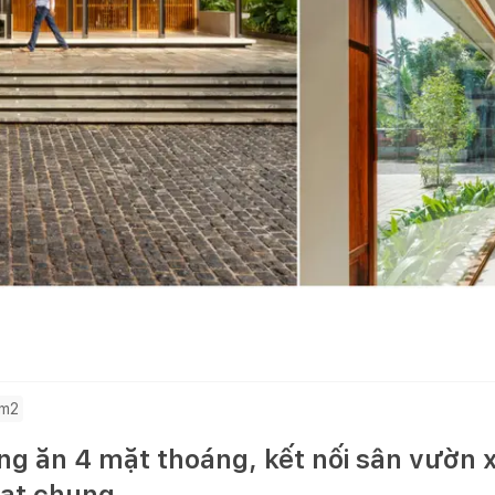
0m2
ng ăn 4 mặt thoáng, kết nối sân vườn 
oạt chung