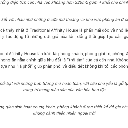
Tổng diện tích căn nhà vào khoảng hơn 325m2 gồm 4 khối nhà chín
n kết với nhau nhờ những ô cửa mở thoáng và khu vực phòng ăn ở ch
ễ thấy nhất ở Traditional Affinity House là phần mái dốc và nhô lê
ại tác động từ những đợt gió mùa lớn, đồng thời giúp tạo cảm gi
ional Affinity House lần lượt là: phòng khách, phòng giải trí, phòng 
hòng ăn nằm chính giữa khu đất là “trái tim” của cả căn nhà. Khô
 tựa như “lá phổi” giúp phân phối và điều tiết không khí tới các ph
i bật với những bức tường mở hoàn toàn, vật liệu chủ yếu là gỗ tự 
trang trí mang màu sắc của văn hóa bản địa
g gian sinh hoạt chung khác, phòng khách được thiết kế để gia ch
khung cảnh thiên nhiên ngoài trời