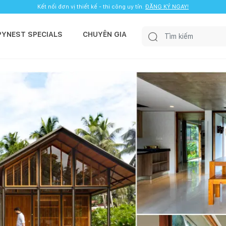
Kết nối đơn vị thiết kế - thi công uy tín.
ĐĂNG KÝ NGAY!
PYNEST SPECIALS
CHUYÊN GIA