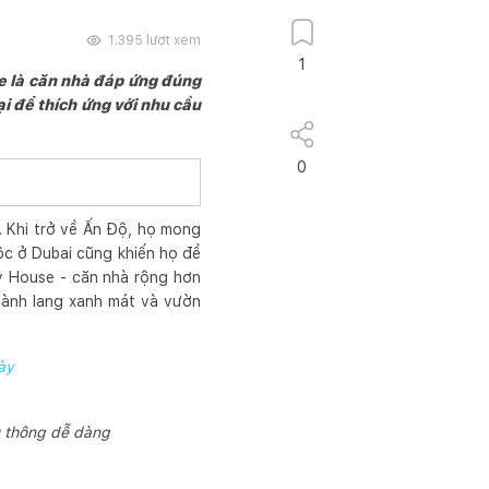
1.395
lượt xem
1
e là căn nhà đáp ứng đúng
i để thích ứng với nhu cầu
0
 Khi trở về Ấn Độ, họ mong
c ở Dubai cũng khiến họ đề
ty House - căn nhà rộng hơn
hành lang xanh mát và vườn
ày
u thông dễ dàng