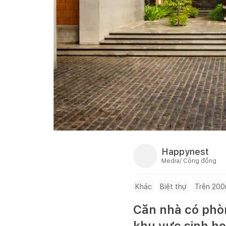
Happynest
Media/ Cộng đồng
Khác
Biệt thự
Trên 20
Căn nhà có phò
khu vực sinh h