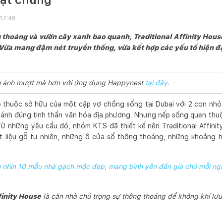
 17:46
 thoáng và vườn cây xanh bao quanh, Traditional Affinity Hous
: Vừa mang đậm nét truyền thống, vừa kết hợp các yếu tố hiện đạ
ình ảnh mượt mà hơn với ứng dụng Happynest
tại đây
.
e
thuộc sở hữu của một cặp vợ chồng sống tại Dubai với 2 con nhỏ.
ánh đúng tinh thần văn hóa địa phương. Nhưng nếp sống quen thuộ
. Từ những yêu cầu đó, nhóm KTS đã thiết kế nên Traditional Affini
ật liệu gỗ tự nhiên, những ô cửa sổ thông thoáng, những khoảng 
nhìn 10 mẫu nhà gạch mộc đẹp, mang bình yên đến gia chủ mỗi ng
finity House
là căn nhà chú trọng sự thông thoáng để không khí lư