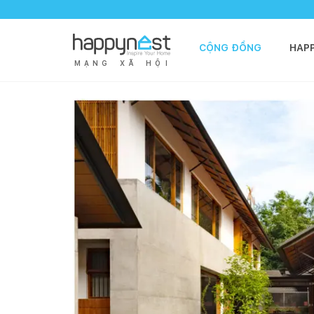
CỘNG ĐỒNG
HAP
M
Ạ
N
G
X
Ã
H
Ộ
I