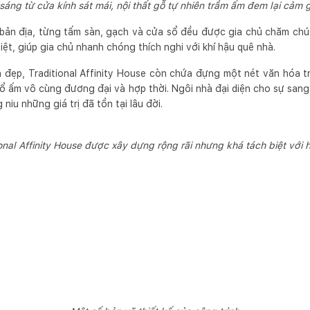
sáng từ cửa kính sát mái, nội thất gỗ tự nhiên trầm ấm đem lại cảm g
bản địa, từng tấm sàn, gạch và cửa sổ đều được gia chủ chăm chút t
ệt, giúp gia chủ nhanh chóng thích nghi với khí hậu quê nhà.
h đẹp, Traditional Affinity House còn chứa đựng một nét văn hóa t
tổ ấm vô cùng đương đại và hợp thời. Ngôi nhà đại diện cho sự sang
 niu những giá trị đã tồn tại lâu đời.
ional Affinity House được xây dựng rộng rãi nhưng khá tách biệt vớ