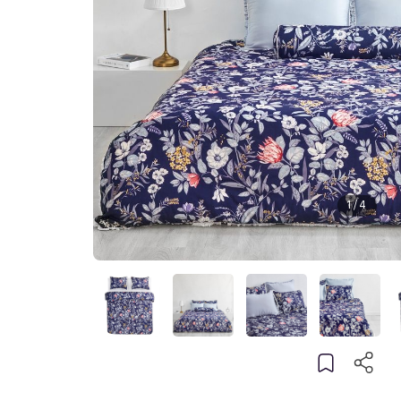
1
/
4