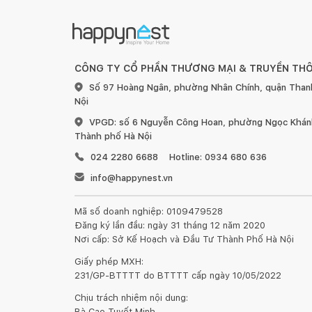
CÔNG TY CỔ PHẦN THƯƠNG MẠI & TRUYỀN TH
Số 97 Hoàng Ngân, phường Nhân Chính, quận Than
Nội
VPGD: số 6 Nguyễn Công Hoan, phường Ngọc Khánh
Thành phố Hà Nội
024 2280 6688
Hotline: 0934 680 636
info@happynest.vn
Mã số doanh nghiệp: 0109479528
Đăng ký lần đầu: ngày 31 tháng 12 năm 2020
Nơi cấp: Sở Kế Hoạch và Đầu Tư Thành Phố Hà Nội
Giấy phép MXH:
231/GP-BTTTT do BTTTT cấp ngày 10/05/2022
Chịu trách nhiệm nội dung:
Bà Cao Tuyết Minh