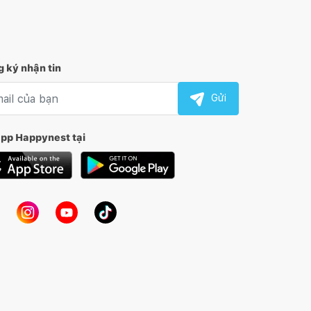
 ký nhận tin
l nhận tin
Gửi
app Happynest tại