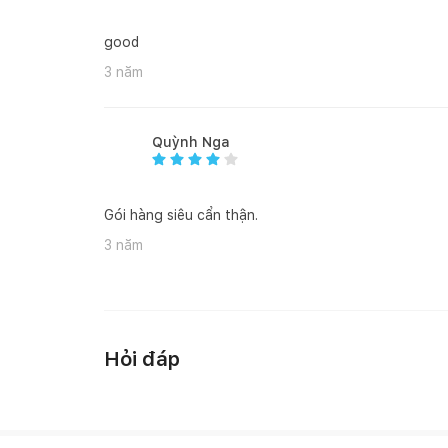
good
3 năm
Quỳnh Nga
Gói hàng siêu cẩn thận.
3 năm
Hỏi đáp