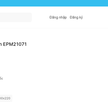
Đăng nhập
Đăng ký
n EPM21071
ốc
00x220