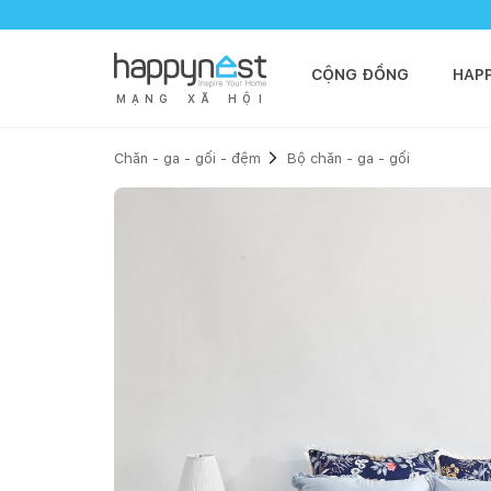
CỘNG ĐỒNG
HAP
M
Ạ
N
G
X
Ã
H
Ộ
I
Chăn - ga - gối - đệm
Bộ chăn - ga - gối