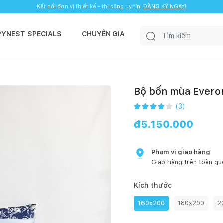
Kết nối đơn vị thiết kế - thi công uy tín.
ĐĂNG KÝ NGAY!
PYNEST SPECIALS
CHUYÊN GIA
Bộ bốn mùa Evero
(
3
)
đ
5.150.000
Phạm vi giao hàng
Giao hàng trên toàn qu
Kích thước
160x200
180x200
2