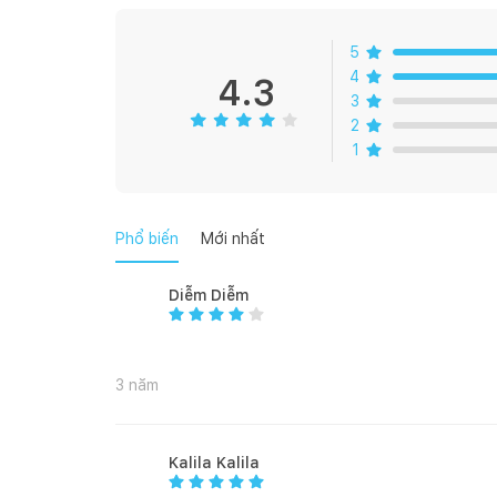
Đã bao giờ bạn cảm nhận sự bí ẩn trong một khu rừ
5
4
4.3
3
Bộ chăn ga EPM21071 chắc chắn sẽ mang đến cho b
2
bông hoa King Protea – quốc hoa của Nam Phi với 
1
nhỏ li ti. Hình ảnh hoa lá đua nhau khoe sắc trên n
vô cùng.
Phổ biến
Mới nhất
Diễm Diễm
3 năm
Kalila Kalila