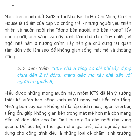
Nằm trên mảnh đất 8x13m tại Nhà Bè, tp.Hồ Chí Minh, On On
House là tổ ấm của cặp vợ chồng trẻ - những người yêu thiên
nhiên và muốn ngôi nhà “đóng bên ngoài, mở bên trong”, lấy
con người, ánh sáng và cây xanh làm chủ đạo. Tuy nhiên, vì
ngôi nhà nằm ở hướng chính Tây nên gia chủ cũng rất quan
tâm đến việc làm sao để không gian sống mát mẻ và thoáng
đãng.
>>> Xem thêm:
100+ nhà 3 tầng có chi phí xây dựng
chưa đến 2 tỷ đồng, mang giấc mơ xây nhà gần với
người trẻ (phần 5)
Hiểu được những mong muốn này, nhóm KTS đã lên ý tưởng
thiết kế vườn ban công xanh mướt ngay mặt tiền các tầng.
Những bồn cây xanh không chỉ là lớp cách nhiệt, ngăn khói bụi,
tiếng ồn, giúp không gian bên trong mát mẻ hơn mà còn mang
đến vẻ độc đáo cho On On House giữa các ngôi nhà xung
quanh. Để tiết kiệm thời gian cho gia chủ, các loại cây xanh
dùng cho công trình đều là những loại dễ chăm, sinh trưởng