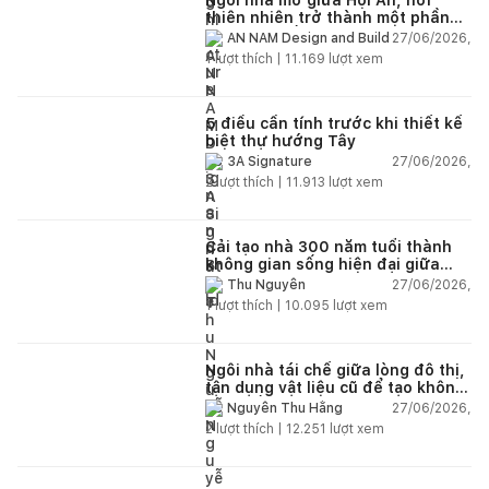
thiên nhiên trở thành một phần
của cuộc sống
27/06/2026,
AN NAM Design and Build
1
lượt thích |
11.169
lượt xem
5 điều cần tính trước khi thiết kế
biệt thự hướng Tây
27/06/2026,
3A Signature
2
lượt thích |
11.913
lượt xem
Cải tạo nhà 300 năm tuổi thành
không gian sống hiện đại giữa
thiên nhiên
27/06/2026,
Thu Nguyễn
1
lượt thích |
10.095
lượt xem
Ngôi nhà tái chế giữa lòng đô thị,
tận dụng vật liệu cũ để tạo không
gian sống linh hoạt
27/06/2026,
Nguyễn Thu Hằng
2
lượt thích |
12.251
lượt xem