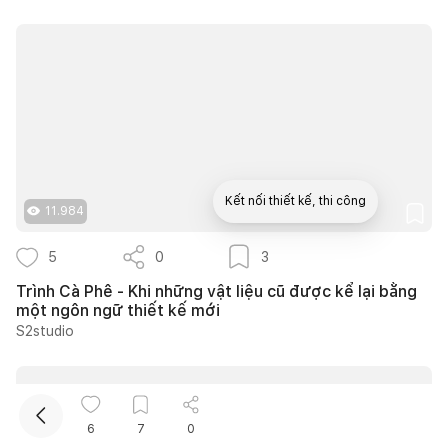
Kết nối thiết kế, thi công
11.984
5
0
3
Mua sắm hoàn thiện nhà
Trình Cà Phê - Khi những vật liệu cũ được kể lại bằng
một ngôn ngữ thiết kế mới
S2studio
6
7
0