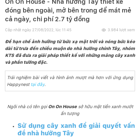
On On House - Nhà hướng Tây thiết kế
đóng bên ngoài, mở bên trong để mát mẻ
cả ngày, chi phí 2.7 tỷ đồng
Cập nhật ngày
27/08/2022, lúc 11:45
3.984
lượt xem
Để hạn chế ảnh hưởng từ bức xạ mặt trời và nóng bức kéo
dài từ trưa đến chiều muộn do nhà hướng chính Tây, nhóm
KTS đã đưa ra giải pháp thiết kế với những mảng cây xanh
và phần tường đặc.
Trải nghiệm bài viết và hình ảnh mượt mà hơn với ứng dụng
Happynest
tại đây
.
Ngôi nhà có tên gọi
On On House
sở hữu mặt tiền xanh mướt
ấn tượng
Sử dụng cây xanh để giải quyết vấn
đề nhà hướng Tây