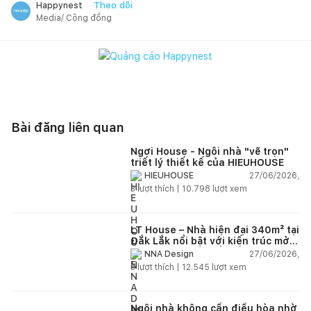
Theo dõi
Happynest
Media/ Cộng đồng
Bài đăng liên quan
Ngơi House - Ngôi nhà "vẽ trọn"
triết lý thiết kế của HIEUHOUSE
27/06/2026,
HIEUHOUSE
3
lượt thích |
10.798
lượt xem
LT House – Nhà hiện đại 340m² tại
Đắk Lắk nổi bật với kiến trúc mở
và hệ sân vườn kết nối thiên
27/06/2026,
NNA Design
nhiên
3
lượt thích |
12.545
lượt xem
Ngôi nhà không cần điều hòa nhờ