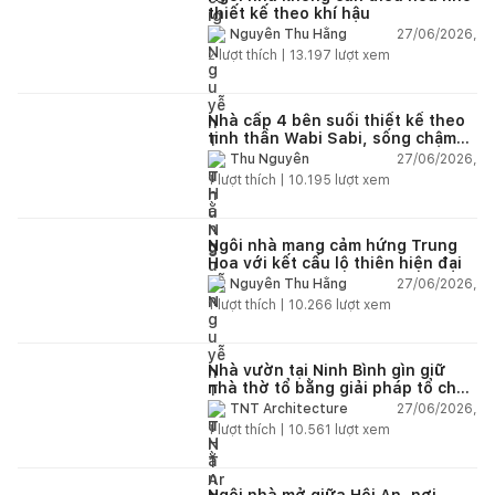
thiết kế theo khí hậu
27/06/2026,
Nguyễn Thu Hằng
2
lượt thích |
13.197
lượt xem
Nhà cấp 4 bên suối thiết kế theo
tinh thần Wabi Sabi, sống chậm
giữa thiên nhiên
27/06/2026,
Thu Nguyễn
1
lượt thích |
10.195
lượt xem
Ngôi nhà mang cảm hứng Trung
Hoa với kết cấu lộ thiên hiện đại
27/06/2026,
Nguyễn Thu Hằng
1
lượt thích |
10.266
lượt xem
Nhà vườn tại Ninh Bình gìn giữ
nhà thờ tổ bằng giải pháp tổ chức
lại không gian
27/06/2026,
TNT Architecture
1
lượt thích |
10.561
lượt xem
Ngôi nhà mở giữa Hội An, nơi