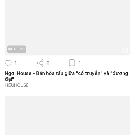
13.053
1
0
1
Ngơi House - Bản hòa tấu giữa "cổ truyền" và "đương
đại"
HIEUHOUSE