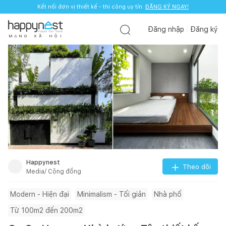
Kết nối đơn vị thiết kế - thi công uy tín.
ĐĂNG KÝ NGAY!
Đăng nhập
Đăng ký
M
Ạ
N
G
X
Ã
H
Ộ
I
Happynest
Theo dõi
Media/ Cộng đồng
Modern - Hiện đại
Minimalism - Tối giản
Nhà phố
Từ 100m2 đến 200m2