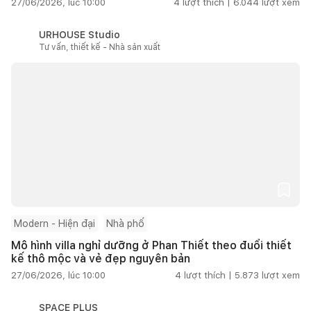
27/06/2026, lúc 10:00
4
lượt thích |
6.044
lượt xem
URHOUSE Studio
Tư vấn, thiết kế - Nhà sản xuất
Modern - Hiện đại
Nhà phố
Mô hình villa nghỉ dưỡng ở Phan Thiết theo đuổi thiết
kế thô mộc và vẻ đẹp nguyên bản
27/06/2026, lúc 10:00
4
lượt thích |
5.873
lượt xem
SPACE PLUS