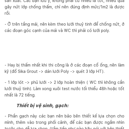
sản xuất. Các bạn lưu ý, không phải cứ nhiều là tốt, nhiều quá
gây nứt lớp chống thấm, chỉ nên đúng định mức/1m2 là được
rồi.
- Ở trên tầng mái, nên kèm theo lưới thuỷ tinh để chống nứt, ở
các đoạn góc cạnh của mái và WC thì phải có lưới poly.
- Hay bị thấm nhất khi thi công là ở các đoạn cổ ống, nên làm
kỹ (đổ Sika Grout -> dán lưới Poly -> quét 3 lớp HT).
- 1 lớp lót -> phủ lưới -> 2 lớp hoàn thiện ( WC thì không cần
lưới thuỷ tinh). Làm xong xuôi test nước tối thiểu 48h hoặc tốt
nhất là 72 tiếng.
Thiết bị vệ sinh, gạch:
- Phần gạch này các bạn nên bảo bên thiết kế lựa chọn cho
mình, thêm vào trong phối cảnh, để các bạn được ngắm nhìn
trước cho dễ lựa chọn. (tầm tiền như nào hãy nói với bên thiết