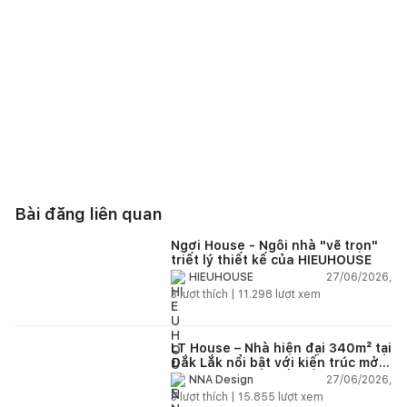
Bài đăng liên quan
Ngơi House - Ngôi nhà "vẽ trọn"
triết lý thiết kế của HIEUHOUSE
27/06/2026,
HIEUHOUSE
3
lượt thích |
11.298
lượt xem
LT House – Nhà hiện đại 340m² tại
Đắk Lắk nổi bật với kiến trúc mở
và hệ sân vườn kết nối thiên
27/06/2026,
NNA Design
nhiên
3
lượt thích |
15.855
lượt xem