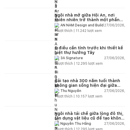
Ngôi nhà mở giữa Hội An, nơi
thiên nhiên trở thành một phần
của cuộc sống
27/06/2026,
AN NAM Design and Build
1
lượt thích |
11.242
lượt xem
5 điều cần tính trước khi thiết kế
biệt thự hướng Tây
27/06/2026,
3A Signature
2
lượt thích |
12.295
lượt xem
Cải tạo nhà 300 năm tuổi thành
không gian sống hiện đại giữa
thiên nhiên
27/06/2026,
Thu Nguyễn
1
lượt thích |
10.157
lượt xem
Ngôi nhà tái chế giữa lòng đô thị,
tận dụng vật liệu cũ để tạo không
gian sống linh hoạt
27/06/2026,
Nguyễn Thu Hằng
2
lượt thích |
12.295
lượt xem