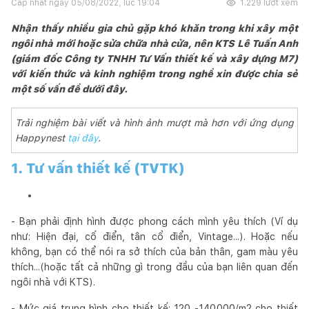
Cập nhật ngày
05/08/2022, lúc 19:04
1.229
lượt xem
Nhận thấy nhiều gia chủ gặp khó khăn trong khi xây một
ngôi nhà mới hoặc sửa chữa nhà cửa, nên KTS Lê Tuấn Anh
(giám đốc Công ty TNHH Tư Vấn thiết kế và xây dựng M7)
với kiến thức và kinh nghiệm trong nghề xin được chia sẻ
một số vấn đề dưới đây.
Trải nghiệm bài viết và hình ảnh mượt mà hơn với ứng dụng
Happynest
tại đây
.
1. Tư vấn thiết kế (TVTK)
- Bạn phải định hình được phong cách mình yêu thích (Ví dụ
như: Hiện đại, cố điển, tân cổ điển, Vintage...). Hoặc nếu
không, bạn có thể nói ra sở thích của bản thân, gam màu yêu
thích...(hoặc tất cả những gì trong đầu của bạn liên quan đến
ngôi nhà với KTS).
- Mức giá trung bình cho thiết kế: 120 -140.000/m2 cho thiết