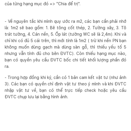
của từng hạng mục đó => "Chia để trị".
- Về nguyên tắc khi mình quy ước ra m2, các bạn cần phải nhớ
là: 1m2 sẽ bao gồm: 1. Bê tông cốt thép, 2. Tường xây, 3. Tô
trát tường, 4. Cán nền, 5. Ốp lát (tường WC sẽ là 2,4m). Khi và
chỉ khi có đủ 5 cái trên, thì mới tính là 1m2 ( trừ khi nền PN bạn
không muốn dùng gạch mà dùng sàn gỗ, thì thiếu yếu tố 5
nhưng vẫn tính đủ cho bên ĐVTC). Còn thiếu hạng mục nào,
bạn có quyền yêu cầu ĐVTC bốc chi tiết khối lượng phần đó
ra.
- Trong hợp đồng khi ký, cần có 1 bản cam kết vật tư (như ảnh
3). Các bạn có quyền chỉ định vật tư theo ý mình và khi ĐVTC
nhập vật tư về, bạn có thể trực tiếp check hoặc yêu cầu
ĐVTC chụp lưu lại bằng hình ảnh.