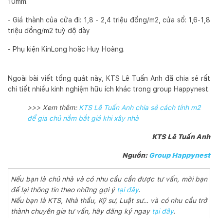
10mm.
- Giá thành của cửa đi: 1,8 - 2,4 triệu đồng/m2, cửa sổ: 1,6-1,8
triệu đồng/m2 tuỳ độ dày
- Phụ kiện KinLong hoặc Huy Hoàng.
Ngoài bài viết tổng quát này, KTS Lê Tuấn Anh đã chia sẻ rất
chi tiết nhiều kinh nghiệm hữu ích khác trong group Happynest.
>>> Xem thêm:
KTS Lê Tuấn Anh chia sẻ cách tính m2
để gia chủ nắm bắt giá khi xây nhà
KTS Lê Tuấn Anh
Nguồn:
Group Happynest
Nếu bạn là chủ nhà và có nhu cầu cần được tư vấn, mời bạn
để lại thông tin theo những gợi ý
tại đây
.
Nếu bạn là KTS, Nhà thầu, Kỹ sư, Luật sư… và có nhu cầu trở
thành chuyên gia tư vấn, hãy đăng ký ngay
tại đây
.