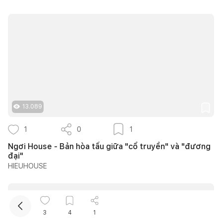
Kết nối thiết kế, thi công
13.089
1
0
1
Mua sắm hoàn thiện nhà
Ngơi House - Bản hòa tấu giữa "cổ truyền" và "đương
đại"
HIEUHOUSE
3
4
1