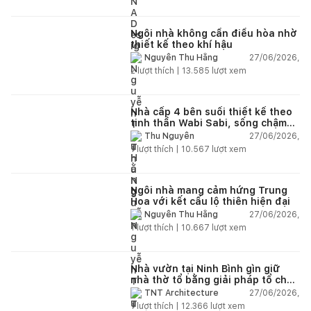
Ngôi nhà không cần điều hòa nhờ
thiết kế theo khí hậu
27/06/2026,
Nguyễn Thu Hằng
2
lượt thích |
13.585
lượt xem
Nhà cấp 4 bên suối thiết kế theo
tinh thần Wabi Sabi, sống chậm
giữa thiên nhiên
27/06/2026,
Thu Nguyễn
1
lượt thích |
10.567
lượt xem
Ngôi nhà mang cảm hứng Trung
Hoa với kết cấu lộ thiên hiện đại
27/06/2026,
Nguyễn Thu Hằng
1
lượt thích |
10.667
lượt xem
Nhà vườn tại Ninh Bình gìn giữ
nhà thờ tổ bằng giải pháp tổ chức
lại không gian
27/06/2026,
TNT Architecture
1
lượt thích |
12.366
lượt xem