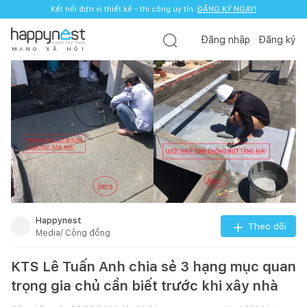
Kết nối đơn vị thiết kế - thi công uy tín.
ĐĂNG KÝ NGAY!
Đăng nhập
Đăng ký
M
Ạ
N
G
X
Ã
H
Ộ
I
Happynest
Theo dõi
Media/ Cộng đồng
KTS Lê Tuấn Anh chia sẻ 3 hạng mục quan
trọng gia chủ cần biết trước khi xây nhà