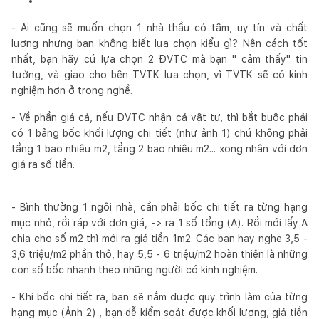
- Ai cũng sẽ muốn chọn 1 nhà thầu có tâm, uy tín và chất
lượng nhưng bạn không biết lựa chọn kiểu gì? Nên cách tốt
nhất, bạn hãy cứ lựa chọn 2 ĐVTC mà bạn " cảm thấy" tin
tưởng, và giao cho bên TVTK lựa chọn, vì TVTK sẽ có kinh
nghiệm hơn ở trong nghề.
- Về phần giá cả, nếu ĐVTC nhận cả vật tư, thì bắt buộc phải
có 1 bảng bốc khối lượng chi tiết (như ảnh 1) chứ không phải
tầng 1 bao nhiêu m2, tầng 2 bao nhiêu m2... xong nhân với đơn
giá ra số tiền.
- Bình thường 1 ngôi nhà, cần phải bốc chi tiết ra từng hạng
mục nhỏ, rồi ráp với đơn giá, -> ra 1 số tổng (A). Rồi mới lấy A
chia cho số m2 thì mới ra giá tiền 1m2. Các bạn hay nghe 3,5 -
3,6 triệu/m2 phần thô, hay 5,5 - 6 triệu/m2 hoàn thiện là những
con số bốc nhanh theo những người có kinh nghiệm.
- Khi bốc chi tiết ra, bạn sẽ nắm được quy trình làm của từng
hạng mục (Ảnh 2) , bạn dễ kiểm soát được khối lượng, giá tiền