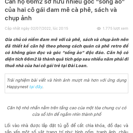
Căn hộ 66m2 sở hữu nhiều góc “sống ảo”
của hai cô gái đam mê cà phê, sách và
chụp ảnh
Cập nhật ngày
02/07/2022, lúc 20:15
1.775
lượt xem
Gia chủ có niềm đam mê với cà phê, sách và chụp ảnh nên
đã thiết kế căn hộ theo phong cách quán cà phê retro để
có không gian đọc và góc “sống ảo” độc đáo. Căn hộ có
diện tích 66m2 là thành quả tích góp sau nhiều năm phải đi
thuê nhà của hai cô gái trẻ tại Đài Loan.
Trải nghiệm bài viết và hình ảnh mượt mà hơn với ứng dụng
Happynest
tại đây
.
Căn hộ nhỏ nhắn nằm trên tầng cao của một tòa chung cư có
cửa sổ lớn để ngắm nhìn thành phố
Lối vào nhà được lắp đặt tủ gỗ để cất chìa khóa, đồ đạc và
sắp xếp một số vật trang trí như: bình gốm, tranh ảnh, chậu