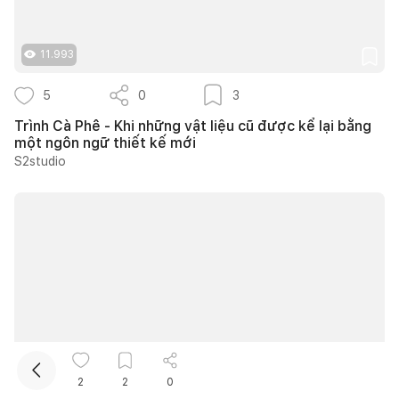
11.993
5
0
3
Trình Cà Phê - Khi những vật liệu cũ được kể lại bằng
một ngôn ngữ thiết kế mới
S2studio
Kết nối thiết kế, thi công
10.506
2
2
0