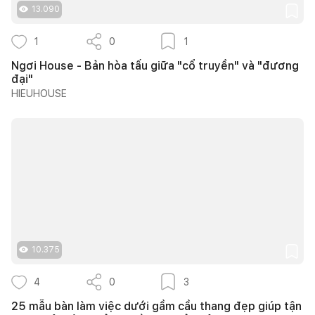
13.090
1
0
1
Ngơi House - Bản hòa tấu giữa "cổ truyền" và "đương
đại"
HIEUHOUSE
10.375
4
0
3
25 mẫu bàn làm việc dưới gầm cầu thang đẹp giúp tận