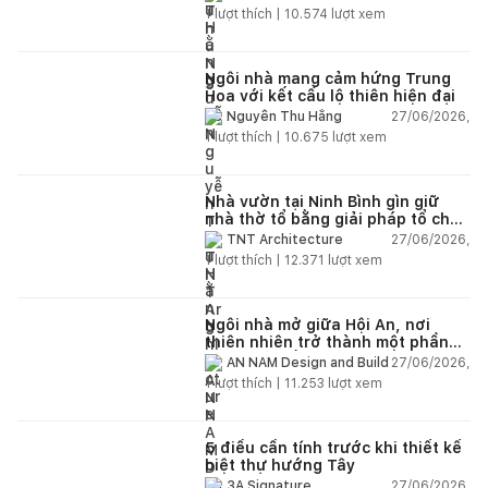
1
lượt thích |
10.574
lượt xem
Ngôi nhà mang cảm hứng Trung
Hoa với kết cấu lộ thiên hiện đại
27/06/2026,
Nguyễn Thu Hằng
1
lượt thích |
10.675
lượt xem
Nhà vườn tại Ninh Bình gìn giữ
nhà thờ tổ bằng giải pháp tổ chức
lại không gian
27/06/2026,
TNT Architecture
1
lượt thích |
12.371
lượt xem
Ngôi nhà mở giữa Hội An, nơi
thiên nhiên trở thành một phần
của cuộc sống
27/06/2026,
AN NAM Design and Build
1
lượt thích |
11.253
lượt xem
5 điều cần tính trước khi thiết kế
biệt thự hướng Tây
27/06/2026,
3A Signature