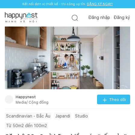
Kết nối đơn vị thiết kế - thi công uy tín.
ĐĂNG KÝ NGAY!
Đăng nhập
Đăng ký
M
Ạ
N
G
X
Ã
H
Ộ
I
Happynest
Theo dõi
Media/ Cộng đồng
Scandinavian - Bắc Âu
Japandi
Studio
Từ 50m2 đến 100m2