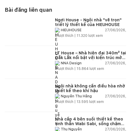
Bài đăng liên quan
Ngơi House - Ngôi nhà "vẽ trọn"
triết lý thiết kế của HIEUHOUSE
27/06/2026,
HIEUHOUSE
3
lượt thích |
11.320
lượt xem
LT House – Nhà hiện đại 340m² tại
Đắk Lắk nổi bật với kiến trúc mở
và hệ sân vườn kết nối thiên
27/06/2026,
NNA Design
nhiên
3
lượt thích |
15.864
lượt xem
Ngôi nhà không cần điều hòa nhờ
thiết kế theo khí hậu
27/06/2026,
Nguyễn Thu Hằng
2
lượt thích |
13.595
lượt xem
Nhà cấp 4 bên suối thiết kế theo
tinh thần Wabi Sabi, sống chậm
giữa thiên nhiên
27/06/2026,
Thu Nguyễn