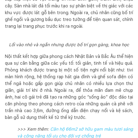
cây. Sàn nhà lát đá tối màu tạo sự phân biệt về thị giác với các
khu vực được lát gỗ bên trong. Ngoài ra, chủ nhân cũng bố trí
ghế ngồi và gương bầu dục treo tường để tiện quan sát, chỉnh
trang lại trang phục trước khi ra ngoài.
Lối vào nhỏ và ngắn nhưng được bố trí gọn gàng, khoa học
Nội thất kết hợp giữa phong cách Nhật Bản và Bắc Âu thể hiện
qua sự cân bằng giữa các yếu tố: tối giản, tinh tế và hiệu quả.
Phòng khách được trang bị một số tiện nghi nổi bật như: tivi
màn hình rộng, hệ thống rạp hát gia đình và ghế sofa điện có
thể ngả hoặc gấp gọn giúp chủ nhân có nhiều lựa chọn thư
giãn, giải trí khi ở nhà. Ngoài ra, để thỏa mãn đam mê chụp
ảnh, hai cô gái trẻ đã tạo ra những góc “sống ảo” độc đáo tại
căn phòng theo phong cách retro của những quán cà phê với
trần nhà cao 3,6m, đường ống dẫn điện chạy nổi và kệ sách,
bàn gỗ sử dụng thiết kế từ thế kỷ trước.
>>> Xem thêm:
Căn hộ 66m2 sở hữu gam màu tươi sáng
và công năng tối ưu cho đôi vợ chồng trẻ