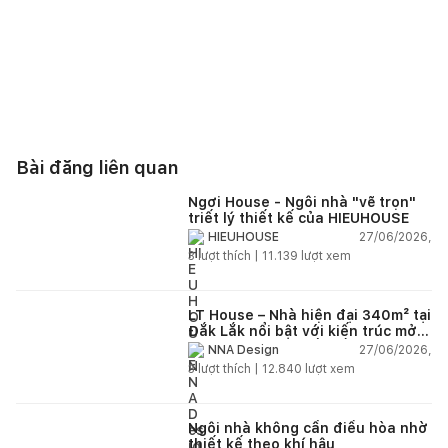
Bài đăng liên quan
Ngơi House - Ngôi nhà "vẽ trọn"
triết lý thiết kế của HIEUHOUSE
27/06/2026,
HIEUHOUSE
3
lượt thích |
11.139
lượt xem
LT House – Nhà hiện đại 340m² tại
Đắk Lắk nổi bật với kiến trúc mở
và hệ sân vườn kết nối thiên
27/06/2026,
NNA Design
nhiên
3
lượt thích |
12.840
lượt xem
Ngôi nhà không cần điều hòa nhờ
thiết kế theo khí hậu