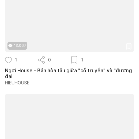
13.067
1
0
1
Ngơi House - Bản hòa tấu giữa "cổ truyền" và "đương
đại"
HIEUHOUSE