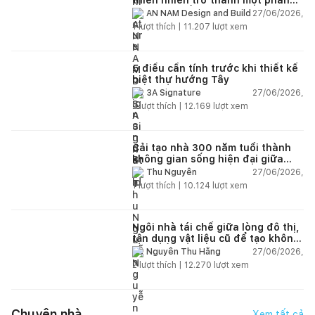
của cuộc sống
27/06/2026,
AN NAM Design and Build
1
lượt thích |
11.207
lượt xem
5 điều cần tính trước khi thiết kế
biệt thự hướng Tây
27/06/2026,
3A Signature
2
lượt thích |
12.169
lượt xem
Cải tạo nhà 300 năm tuổi thành
không gian sống hiện đại giữa
thiên nhiên
27/06/2026,
Thu Nguyễn
1
lượt thích |
10.124
lượt xem
Ngôi nhà tái chế giữa lòng đô thị,
tận dụng vật liệu cũ để tạo không
gian sống linh hoạt
27/06/2026,
Nguyễn Thu Hằng
2
lượt thích |
12.270
lượt xem
Chuyện nhà
Xem tất cả