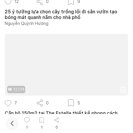
12
0
9
25 ý tưởng lựa chọn cây trồng lối đi sân vườn tạo
bóng mát quanh năm cho nhà phố
Nguyễn Quỳnh Hương
Kết nối thiết kế, thi công
Mua sắm hoàn thiện nhà
12.174
7
0
5
Căn hộ 150m2 tại The Estella thiết kế phong cách
Farmhouse thanh lịch và ấm áp
139DESIGN
1
1
0