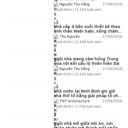
27/06/2026,
Nguyễn Thu Hằng
2
lượt thích |
13.455
lượt xem
Nhà cấp 4 bên suối thiết kế theo
tinh thần Wabi Sabi, sống chậm
giữa thiên nhiên
27/06/2026,
Thu Nguyễn
1
lượt thích |
10.448
lượt xem
Ngôi nhà mang cảm hứng Trung
Hoa với kết cấu lộ thiên hiện đại
27/06/2026,
Nguyễn Thu Hằng
1
lượt thích |
10.542
lượt xem
Nhà vườn tại Ninh Bình gìn giữ
nhà thờ tổ bằng giải pháp tổ chức
lại không gian
27/06/2026,
TNT Architecture
1
lượt thích |
11.759
lượt xem
Ngôi nhà mở giữa Hội An, nơi
thiên nhiên trở thành một phần