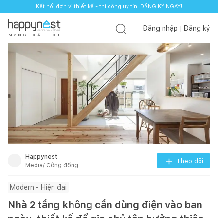
Kết nối đơn vị thiết kế - thi công uy tín.
ĐĂNG KÝ NGAY!
Đăng nhập
Đăng ký
M
Ạ
N
G
X
Ã
H
Ộ
I
Happynest
Theo dõi
Media/ Cộng đồng
Modern - Hiện đại
Nhà 2 tầng không cần dùng điện vào ban