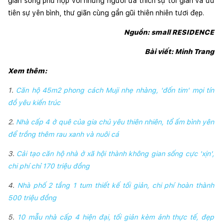
gian sống phù hợp với những người ưa thích sự tối giản và ưu 
tiên sự yên bình, thư giãn cùng gần gũi thiên nhiên tươi đẹp.
Nguồn: small RESIDENCE
Bài viết: Minh Trang
Xem thêm:
1.
Căn hộ 45m2 phong cách Muji nhẹ nhàng, 'đốn tim' mọi tín
đồ yêu kiến trúc
2.
Nhà cấp 4 ở quê của gia chủ yêu thiên nhiên, tổ ấm bình yên
để trồng thêm rau xanh và nuôi cá
3.
Cải tạo căn hộ nhà ở xã hội thành không gian sống cực 'xịn',
chi phí chỉ 170 triệu đồng
4.
Nhà phố 2 tầng 1 tum thiết kế tối giản, chi phí hoàn thành
500 triệu đồng
5.
10 mẫu nhà cấp 4 hiện đại, tối giản kèm ảnh thực tế, đẹp