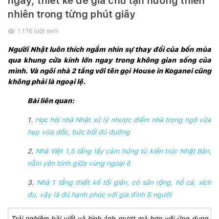
ngày, thiết kế để gia chủ tận hưởng thiên
nhiên trong từng phút giây
1.176
lượt xem
Người Nhật luôn thích ngắm nhìn sự thay đổi của bốn mùa 
qua khung cửa kính lớn ngay trong không gian sống của 
mình. Và ngôi nhà 2 tầng với tên gọi House in Koganei cũng 
không phải là ngoại lệ.
Bài liên quan:
1.
Học hỏi nhà Nhật xử lý nhược điểm nhà trong ngõ vừa
hẹp vừa dốc, bức bối đủ đường
2.
Nhà Việt 1,5 tầng lấy cảm hứng từ kiến trúc Nhật Bản,
nằm yên bình giữa vùng ngoại ô
3.
Nhà 1 tầng thiết kế tối giản, có sân rộng, hồ cá, xích
đu, vậy là đủ hạnh phúc với gia đình 5 người
Trải nghiệm bài viết và hình ảnh mượt mà hơn với ứng dụng 