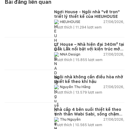
Bài đăng liên quan
Ngơi House - Ngôi nhà "vẽ trọn"
triết lý thiết kế của HIEUHOUSE
27/06/2026,
HIEUHOUSE
3
lượt thích |
11.294
lượt xem
LT House – Nhà hiện đại 340m² tại
Đắk Lắk nổi bật với kiến trúc mở
và hệ sân vườn kết nối thiên
27/06/2026,
NNA Design
nhiên
3
lượt thích |
15.855
lượt xem
Ngôi nhà không cần điều hòa nhờ
thiết kế theo khí hậu
27/06/2026,
Nguyễn Thu Hằng
2
lượt thích |
13.579
lượt xem
Nhà cấp 4 bên suối thiết kế theo
tinh thần Wabi Sabi, sống chậm
giữa thiên nhiên
27/06/2026,
Thu Nguyễn
1
lượt thích |
10.565
lượt xem