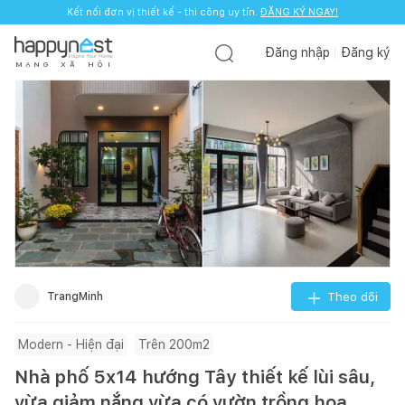
Kết nối đơn vị thiết kế - thi công uy tín.
ĐĂNG KÝ NGAY!
Đăng nhập
Đăng ký
M
Ạ
N
G
X
Ã
H
Ộ
I
TrangMinh
Theo dõi
Modern - Hiện đại
Trên 200m2
Nhà phố 5x14 hướng Tây thiết kế lùi sâu,
vừa giảm nắng vừa có vườn trồng hoa