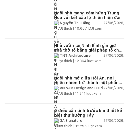
Ngôi nhà mang cảm hứng Trung
Hoa với kết cấu lộ thiên hiện đại
27/06/2026,
Nguyễn Thu Hằng
1
lượt thích |
10.667
lượt xem
Nhà vườn tại Ninh Bình gìn giữ
nhà thờ tổ bằng giải pháp tổ chức
lại không gian
27/06/2026,
TNT Architecture
1
lượt thích |
12.364
lượt xem
Ngôi nhà mở giữa Hội An, nơi
thiên nhiên trở thành một phần
của cuộc sống
27/06/2026,
AN NAM Design and Build
1
lượt thích |
11.241
lượt xem
5 điều cần tính trước khi thiết kế
biệt thự hướng Tây
27/06/2026,
3A Signature
2
lượt thích |
12.295
lượt xem