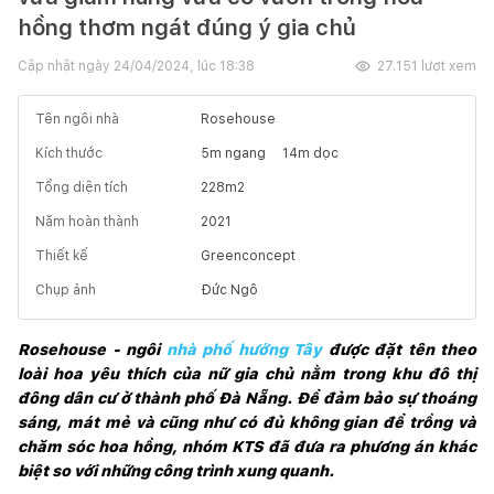
hồng thơm ngát đúng ý gia chủ
Cập nhật ngày
24/04/2024, lúc 18:38
27.151
lượt xem
Tên ngôi nhà
Rosehouse
Kích thước
5
m ngang
14
m dọc
Tổng diện tích
228
m2
Năm hoàn thành
2021
Thiết kế
Greenconcept
Chụp ảnh
Đức Ngô
Rosehouse - ngôi 
nhà phố hướng Tây
 được đặt tên theo 
loài hoa yêu thích của nữ gia chủ nằm trong khu đô thị 
đông dân cư ở thành phố Đà Nẵng. Để đảm bảo sự thoáng 
sáng, mát mẻ và cũng như có đủ không gian để trồng và 
chăm sóc hoa hồng, nhóm KTS đã đưa ra phương án khác 
biệt so với những công trình xung quanh.