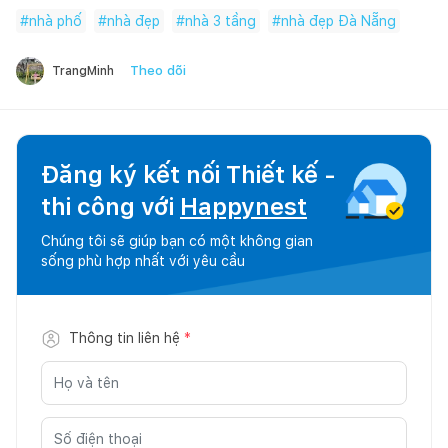
#
nhà phố
#
nhà đẹp
#
nhà 3 tầng
#
nhà đẹp Đà Nẵng
Theo dõi
TrangMinh
Đăng ký kết nối Thiết kế -
thi công với
Happynest
Chúng tôi sẽ giúp bạn có một không gian
sống phù hợp nhất với yêu cầu
Thông tin liên hệ
*