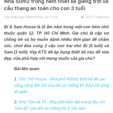
Nhà 50m2 trong hẻm thiết kế giếng trời và
cầu thang an toàn cho con 3 tuổi
Cập nhật ngày
06/03/2023, lúc 11:44
22.377
lượt xem
Bi & Sam House là tổ ấm nằm trong một con hẻm nhỏ
thuộc quận 12, TP. Hồ Chí Minh. Gia chủ là cặp vợ
chồng trẻ và họ muốn dành nhiều thời gian để chăm
sóc, chơi đùa cùng 2 cậu con trai nhỏ Bi (5 tuổi) và
Sam (3 tuổi). Vậy KTS đã áp dụng thiết kế nào để vừa
đẹp, vừa phù hợp với mong muốn của gia chủ?
Bài liên quan:
1.
Yên Thế House - Nhà phố 400m2 thiết kế đề cao
công năng tiện ích của đôi vợ chồng trẻ thích lối sống
tối giản
2.
Nhà Tôm và Tít - Nhà phố hiện đại mang tiêu chí
“vừa đủ” của đôi vợ chồng trẻ ở Sài Gòn