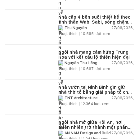
Nhà cấp 4 bên suối thiết kế theo
tinh thần Wabi Sabi, sống chậm
giữa thiên nhiên
27/06/2026,
Thu Nguyễn
1
lượt thích |
10.565
lượt xem
Ngôi nhà mang cảm hứng Trung
Hoa với kết cấu lộ thiên hiện đại
27/06/2026,
Nguyễn Thu Hằng
1
lượt thích |
10.667
lượt xem
Nhà vườn tại Ninh Bình gìn giữ
nhà thờ tổ bằng giải pháp tổ chức
lại không gian
27/06/2026,
TNT Architecture
1
lượt thích |
12.364
lượt xem
Ngôi nhà mở giữa Hội An, nơi
thiên nhiên trở thành một phần
của cuộc sống
27/06/2026,
AN NAM Design and Build
1
lượt thích |
11.241
lượt xem