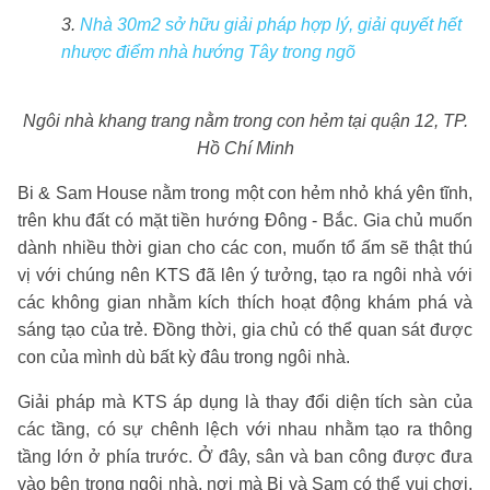
3.
Nhà 30m2 sở hữu giải pháp hợp lý, giải quyết hết
nhược điểm nhà hướng Tây trong ngõ
Ngôi nhà khang trang nằm trong con hẻm tại quận 12, TP.
Hồ Chí Minh
Bi & Sam House nằm trong một con hẻm nhỏ khá yên tĩnh,
trên khu đất có mặt tiền hướng Đông - Bắc. Gia chủ muốn
dành nhiều thời gian cho các con, muốn tổ ấm sẽ thật thú
vị với chúng nên KTS đã lên ý tưởng, tạo ra ngôi nhà với
các không gian nhằm kích thích hoạt động khám phá và
sáng tạo của trẻ. Đồng thời, gia chủ có thể quan sát được
con của mình dù bất kỳ đâu trong ngôi nhà.
Giải pháp mà KTS áp dụng là thay đổi diện tích sàn của
các tầng, có sự chênh lệch với nhau nhằm tạo ra thông
tầng lớn ở phía trước. Ở đây, sân và ban công được đưa
vào bên trong ngôi nhà, nơi mà Bi và Sam có thể vui chơi,