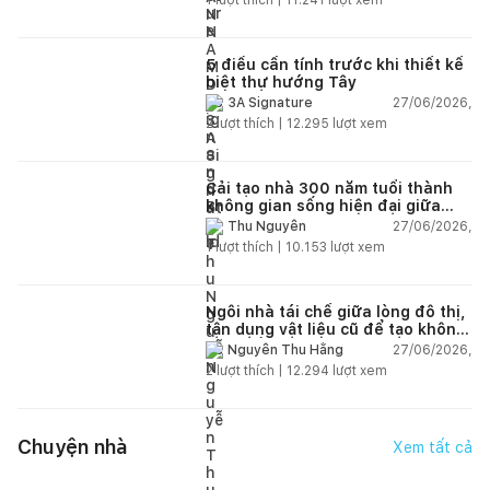
5 điều cần tính trước khi thiết kế
biệt thự hướng Tây
27/06/2026,
3A Signature
2
lượt thích |
12.295
lượt xem
Cải tạo nhà 300 năm tuổi thành
không gian sống hiện đại giữa
thiên nhiên
27/06/2026,
Thu Nguyễn
1
lượt thích |
10.153
lượt xem
Ngôi nhà tái chế giữa lòng đô thị,
tận dụng vật liệu cũ để tạo không
gian sống linh hoạt
27/06/2026,
Nguyễn Thu Hằng
2
lượt thích |
12.294
lượt xem
Chuyện nhà
Xem tất cả