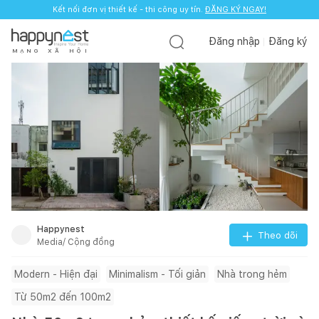
Kết nối đơn vị thiết kế - thi công uy tín.
ĐĂNG KÝ NGAY!
Đăng nhập
Đăng ký
M
Ạ
N
G
X
Ã
H
Ộ
I
Happynest
Theo dõi
Media/ Cộng đồng
Modern - Hiện đại
Minimalism - Tối giản
Nhà trong hẻm
Từ 50m2 đến 100m2