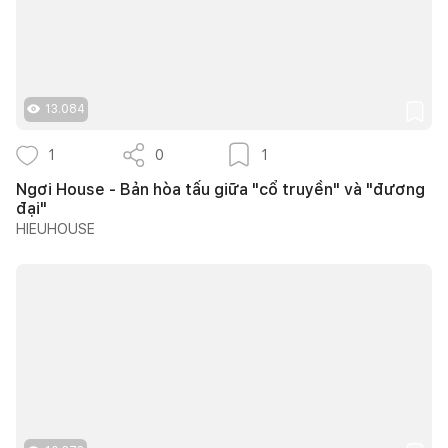
13.084
1
0
1
Ngơi House - Bản hòa tấu giữa "cổ truyền" và "đương
đại"
HIEUHOUSE