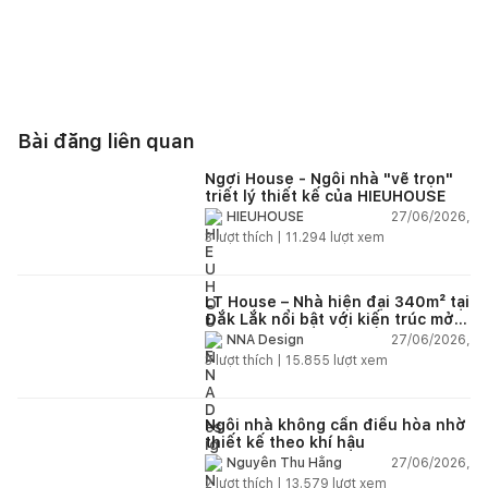
Bài đăng liên quan
Ngơi House - Ngôi nhà "vẽ trọn"
triết lý thiết kế của HIEUHOUSE
27/06/2026,
HIEUHOUSE
3
lượt thích |
11.294
lượt xem
LT House – Nhà hiện đại 340m² tại
Đắk Lắk nổi bật với kiến trúc mở
và hệ sân vườn kết nối thiên
27/06/2026,
NNA Design
nhiên
3
lượt thích |
15.855
lượt xem
Ngôi nhà không cần điều hòa nhờ
thiết kế theo khí hậu
27/06/2026,
Nguyễn Thu Hằng
2
lượt thích |
13.579
lượt xem