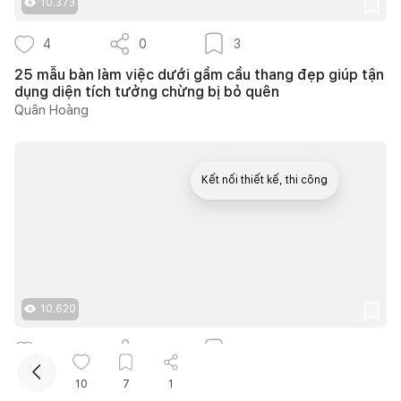
10.373
4
0
3
25 mẫu bàn làm việc dưới gầm cầu thang đẹp giúp tận
dụng diện tích tưởng chừng bị bỏ quên
Quân Hoàng
Kết nối thiết kế, thi công
Mua sắm hoàn thiện nhà
10.620
4
0
2
30 mẫu bàn làm việc trong phòng ngủ đẹp với nhiều
10
7
1
cách bố trí thông minh cho mọi diện tích