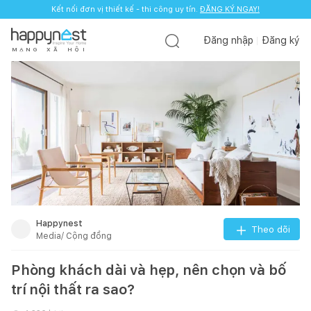
Kết nối đơn vị thiết kế - thi công uy tín.
ĐĂNG KÝ NGAY!
Đăng nhập
Đăng ký
M
Ạ
N
G
X
Ã
H
Ộ
I
Happynest
Theo dõi
Media/ Cộng đồng
Phòng khách dài và hẹp, nên chọn và bố
trí nội thất ra sao?