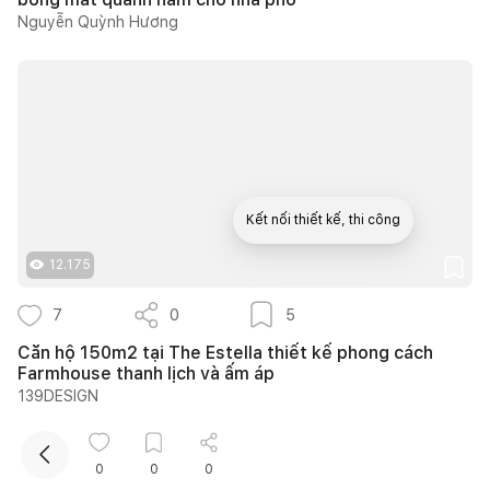
Nguyễn Quỳnh Hương
Kết nối thiết kế, thi công
12.175
Mua sắm hoàn thiện nhà
7
0
5
Căn hộ 150m2 tại The Estella thiết kế phong cách
Farmhouse thanh lịch và ấm áp
139DESIGN
0
0
0