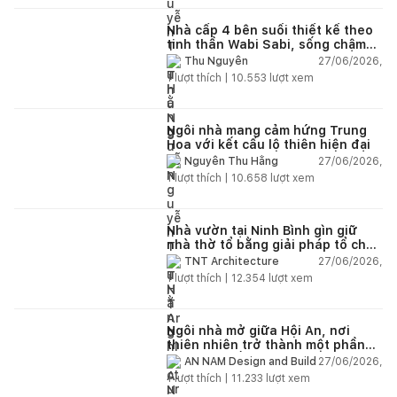
Nhà cấp 4 bên suối thiết kế theo
tinh thần Wabi Sabi, sống chậm
giữa thiên nhiên
27/06/2026,
Thu Nguyễn
1
lượt thích |
10.553
lượt xem
Ngôi nhà mang cảm hứng Trung
Hoa với kết cấu lộ thiên hiện đại
27/06/2026,
Nguyễn Thu Hằng
1
lượt thích |
10.658
lượt xem
Nhà vườn tại Ninh Bình gìn giữ
nhà thờ tổ bằng giải pháp tổ chức
lại không gian
27/06/2026,
TNT Architecture
1
lượt thích |
12.354
lượt xem
Ngôi nhà mở giữa Hội An, nơi
thiên nhiên trở thành một phần
của cuộc sống
27/06/2026,
AN NAM Design and Build
1
lượt thích |
11.233
lượt xem