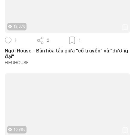
13.076
1
0
1
Ngơi House - Bản hòa tấu giữa "cổ truyền" và "đương
đại"
HIEUHOUSE
10.365