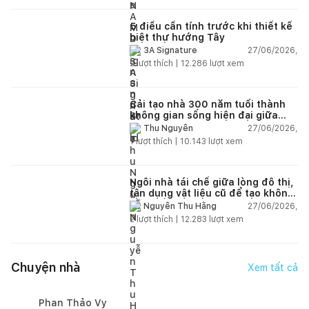
5 điều cần tính trước khi thiết kế
biệt thự hướng Tây
27/06/2026,
3A Signature
2
lượt thích |
12.286
lượt xem
Cải tạo nhà 300 năm tuổi thành
không gian sống hiện đại giữa
thiên nhiên
27/06/2026,
Thu Nguyễn
1
lượt thích |
10.143
lượt xem
Ngôi nhà tái chế giữa lòng đô thị,
tận dụng vật liệu cũ để tạo không
gian sống linh hoạt
27/06/2026,
Nguyễn Thu Hằng
2
lượt thích |
12.283
lượt xem
Chuyện nhà
Xem tất cả
Phan Thảo Vy