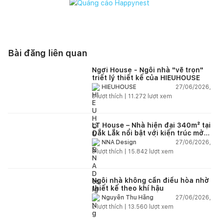
Bài đăng liên quan
Ngơi House - Ngôi nhà "vẽ trọn"
triết lý thiết kế của HIEUHOUSE
27/06/2026,
HIEUHOUSE
3
lượt thích |
11.272
lượt xem
LT House – Nhà hiện đại 340m² tại
Đắk Lắk nổi bật với kiến trúc mở
và hệ sân vườn kết nối thiên
27/06/2026,
NNA Design
nhiên
3
lượt thích |
15.842
lượt xem
Ngôi nhà không cần điều hòa nhờ
thiết kế theo khí hậu
27/06/2026,
Nguyễn Thu Hằng
2
lượt thích |
13.560
lượt xem