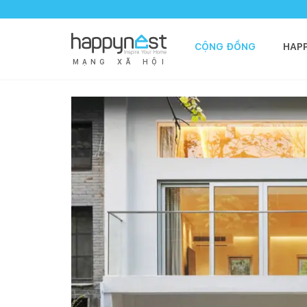
CỘNG ĐỒNG
HAP
M
Ạ
N
G
X
Ã
H
Ộ
I