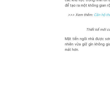
các khu vực trong nhà rời r
để tạo ra một không gian rộ
>>> Xem thêm:
Căn hộ thi
Thiết kế mới c
Mặt tiền ngôi nhà được sơ
nhiên vừa giữ gìn không gi
mát hơn.