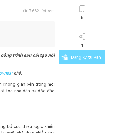
7.662
lượt xem
5
1
ông trình sau cải tạo nổi
Đăng ký tư vấn
pynest
nhé.
ến không gian bên trong mỗi
 một tòa nhà dân cư độc đáo
ng bố cục thiếu logic khiến