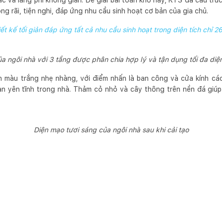
ạc và lãng phí không gian. Để giải bài toán khó này, KTS đã cấu trúc
ng rãi, tiện nghi, đáp ứng nhu cầu sinh hoạt cơ bản của gia chủ.
ết kế tối giản đáp ứng tất cả nhu cầu sinh hoạt trong diện tích chỉ 
ủa ngôi nhà với 3 tầng được phân chia hợp lý và tận dụng tối đa diện
n màu trắng nhẹ nhàng, với điểm nhấn là ban công và cửa kính cá
an yên tĩnh trong nhà. Thảm cỏ nhỏ và cây thông trên nền đá giú
Diện mạo tươi sáng của ngôi nhà sau khi cải tạo