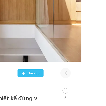
Theo dõi
ết kế đúng vị
5