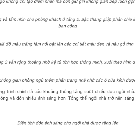
 gỗ không chỉ tạo điểm nhấn mà còn giữ gìn không gian bếp luôn gọ
 và tầm nhìn cho phòng khách ở tầng 2. Bậc thang giúp phân chia 
ban công
iá đỡ màu trắng làm nổi bật lên các chi tiết màu đen và nâu gỗ tinh t
g 3 vẫn rộng thoáng nhờ kệ tủ tích hợp thông minh, xuôi theo hình 
không gian phòng ngủ thêm phần trang nhã nhờ các ô cửa kính được 
g trình chính là các khoảng thông tầng suốt chiều dọc ngôi nhà
óng và đón nhiều ánh sáng hơn. Tổng thể ngôi nhà trở nên sáng s
Diện tích đón ánh sáng cho ngôi nhà được tăng lên