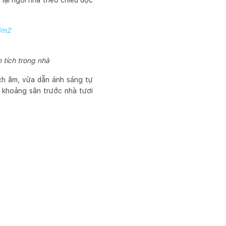
 lại ngôi nhà theo chiều dọc
26m2
 tích trong nhà
ch âm, vừa dẫn ánh sáng tự
p khoảng sân trước nhà tươi