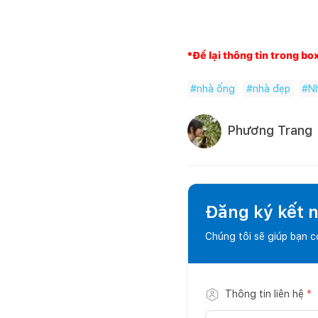
*Để lại thông tin trong bo
#
nhà ống
#
nhà đẹp
#
N
Phương Trang
Đăng ký kết nố
Chúng tôi sẽ giúp bạn 
Thông tin liên hệ
*