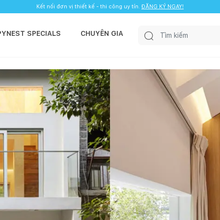
Kết nối đơn vị thiết kế - thi công uy tín.
ĐĂNG KÝ NGAY!
PYNEST SPECIALS
CHUYÊN GIA