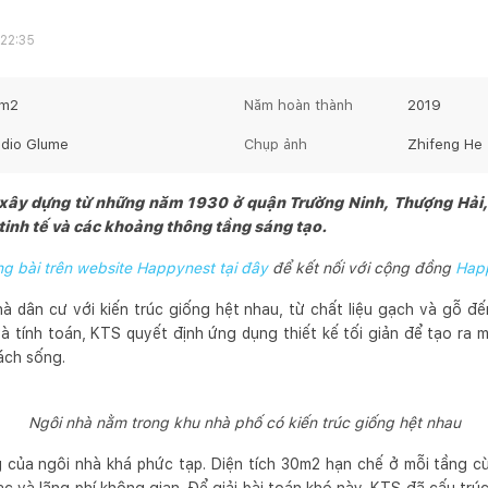
 22:35
m2
Năm hoàn thành
2019
udio Glume
Chụp ảnh
Zhifeng He
ây dựng từ những năm 1930 ở quận Trường Ninh, Thượng Hải, c
 tinh tế và các khoảng thông tầng sáng tạo.
 bài trên website Happynest tại đây
để kết nối với cộng đồng
Hap
à dân cư với kiến trúc giống hệt nhau, từ chất liệu gạch và gỗ đ
và tính toán, KTS quyết định ứng dụng thiết kế tối giản để tạo ra
ách sống.
Ngôi nhà nằm trong khu nhà phố có kiến trúc giống hệt nhau
g của ngôi nhà khá phức tạp. Diện tích 30m2 hạn chế ở mỗi tầng cù