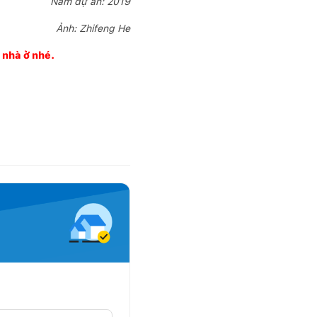
Năm dự án: 2019
Ảnh: Zhifeng He
g nhà ở nhé.