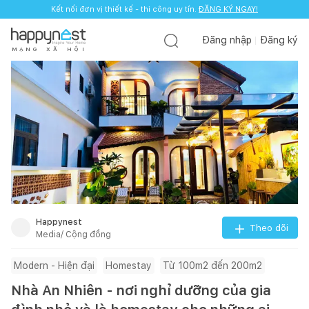
Kết nối đơn vị thiết kế - thi công uy tín.
ĐĂNG KÝ NGAY!
Đăng nhập
Đăng ký
M
Ạ
N
G
X
Ã
H
Ộ
I
Happynest
Theo dõi
Media/ Cộng đồng
Modern - Hiện đại
Homestay
Từ 100m2 đến 200m2
Nhà An Nhiên - nơi nghỉ dưỡng của gia