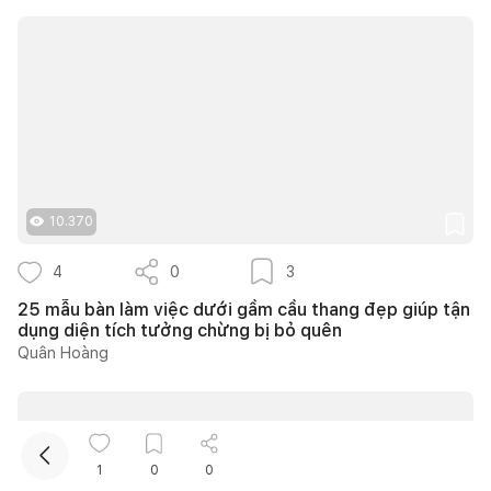
Kết nối thiết kế, thi công
10.370
4
0
3
Mua sắm hoàn thiện nhà
25 mẫu bàn làm việc dưới gầm cầu thang đẹp giúp tận
dụng diện tích tưởng chừng bị bỏ quên
Quân Hoàng
1
0
0