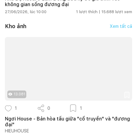
không gian sống đương đại
27/06/2026, lúc 10:00
1
lượt thích |
15.688
lượt xem
Kho ảnh
Xem tất cả
13.081
1
0
1
Ngơi House - Bản hòa tấu giữa "cổ truyền" và "đương
đại"
HIEUHOUSE