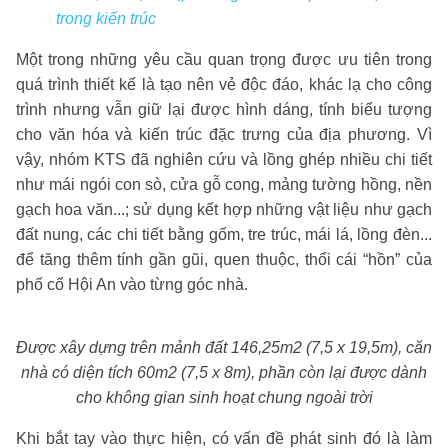
trong kiến trúc
Một trong những yêu cầu quan trọng được ưu tiên trong
quá trình thiết kế là tạo nên vẻ độc đáo, khác lạ cho công
trình nhưng vẫn giữ lại được hình dáng, tính biểu tượng
cho văn hóa và kiến trúc đặc trưng của địa phương. Vì
vậy, nhóm KTS đã nghiên cứu và lồng ghép nhiều chi tiết
như mái ngói con sò, cửa gỗ cong, mảng tường hồng, nền
gạch hoa văn...; sử dụng kết hợp những vật liệu như gạch
đất nung, các chi tiết bằng gốm, tre trúc, mái lá, lồng đèn...
để tăng thêm tính gần gũi, quen thuộc, thổi cái “hồn” của
phố cổ Hội An vào từng góc nhà.
Được xây dựng trên mảnh đất 146,25m2 (7,5 x 19,5m), căn
nhà có diện tích 60m2 (7,5 x 8m), phần còn lại được dành
cho không gian sinh hoạt chung ngoài trời
Khi bắt tay vào thực hiện, có vấn đề phát sinh đó là làm