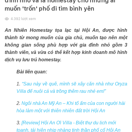
đình nhỏ và là homestay cho những ai
muốn 'trốn' phố đi tìm bình yên
4.392
lượt xem
An Nhiên Homestay tọa lạc tại Hội An, được hình
thành từ mong muốn của gia chủ, muốn tạo nên một
không gian sống phù hợp với gia đình nhỏ gồm 3
thành viên, và vừa có thể kết hợp kinh doanh mô hình
dịch vụ lưu trú homestay.
Bài liên quan:
1.
“Sau này về quê, mình sẽ xây căn nhà như Oryza
Villa để nuôi cá và trồng thêm rau nhé em!”
2.
Ngôi nhà An Mỹ An – Khi tổ ấm của con người hài
hòa làm một với thiên nhiên đất trời Hội An
3.
[Review] Hội An Ơi Villa - Biệt thự du lịch mới
toanh, tái hiện nhịp nhàng tinh thần phố cổ Hội An