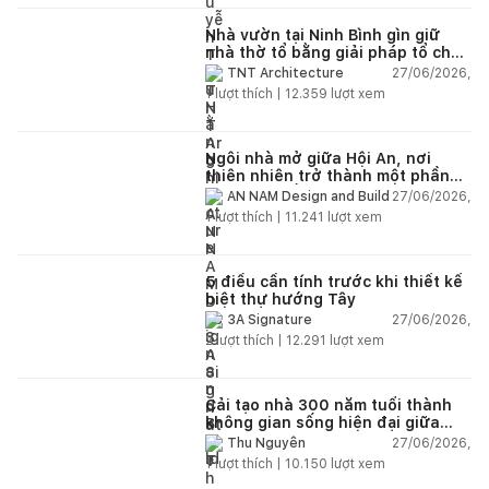
Nhà vườn tại Ninh Bình gìn giữ
nhà thờ tổ bằng giải pháp tổ chức
lại không gian
27/06/2026,
TNT Architecture
1
lượt thích |
12.359
lượt xem
Ngôi nhà mở giữa Hội An, nơi
thiên nhiên trở thành một phần
của cuộc sống
27/06/2026,
AN NAM Design and Build
1
lượt thích |
11.241
lượt xem
5 điều cần tính trước khi thiết kế
biệt thự hướng Tây
27/06/2026,
3A Signature
2
lượt thích |
12.291
lượt xem
Cải tạo nhà 300 năm tuổi thành
không gian sống hiện đại giữa
thiên nhiên
27/06/2026,
Thu Nguyễn
1
lượt thích |
10.150
lượt xem