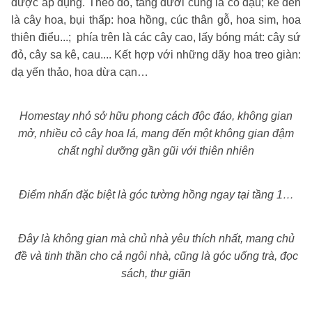
được áp dụng. Theo đó, tầng dưới cùng là cỏ đậu; kế đến
là cây hoa, bụi thấp: hoa hồng, cúc thân gỗ, hoa sim, hoa
thiên điểu...; phía trên là các cây cao, lấy bóng mát: cây sứ
đỏ, cây sa kê, cau.... Kết hợp với những dãy hoa treo giàn:
dạ yến thảo, hoa dừa cạn…
Homestay nhỏ sở hữu phong cách độc đáo, không gian
mở, nhiều cỏ cây hoa lá, mang đến một không gian đậm
chất nghỉ dưỡng gần gũi với thiên nhiên
Điểm nhấn đặc biệt là góc tường hồng ngay tại tầng 1…
Đây là không gian mà chủ nhà yêu thích nhất, mang chủ
đề và tinh thần cho cả ngôi nhà, cũng là góc uống trà, đọc
sách, thư giãn