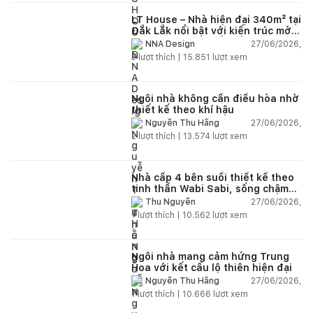
LT House – Nhà hiện đại 340m² tại
Đắk Lắk nổi bật với kiến trúc mở
và hệ sân vườn kết nối thiên
27/06/2026,
NNA Design
nhiên
3
lượt thích |
15.851
lượt xem
Ngôi nhà không cần điều hòa nhờ
thiết kế theo khí hậu
27/06/2026,
Nguyễn Thu Hằng
2
lượt thích |
13.574
lượt xem
Nhà cấp 4 bên suối thiết kế theo
tinh thần Wabi Sabi, sống chậm
giữa thiên nhiên
27/06/2026,
Thu Nguyễn
1
lượt thích |
10.562
lượt xem
Ngôi nhà mang cảm hứng Trung
Hoa với kết cấu lộ thiên hiện đại
27/06/2026,
Nguyễn Thu Hằng
1
lượt thích |
10.666
lượt xem