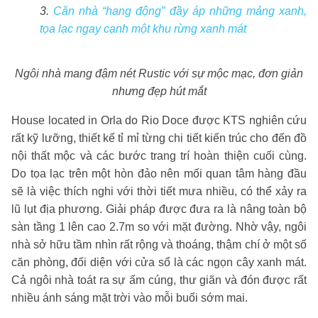
3.
Căn nhà “hang động” đầy áp những mảng xanh,
tọa lạc ngay cạnh một khu rừng xanh mát
Ngôi nhà mang đậm nét Rustic với sự mộc mạc, đơn giản
nhưng đẹp hút mắt
House located in Orla do Rio Doce được KTS nghiên cứu
rất kỹ lưỡng, thiết kế tỉ mỉ từng chi tiết kiến trúc cho đến đồ
nội thất mộc và các bước trang trí hoàn thiện cuối cùng.
Do tọa lạc trên một hòn đảo nên mối quan tâm hàng đầu
sẽ là việc thích nghi với thời tiết mưa nhiều, có thể xảy ra
lũ lụt địa phương. Giải pháp được đưa ra là nâng toàn bộ
sàn tầng 1 lên cao 2.7m so với mặt đường. Nhờ vậy, ngôi
nhà sở hữu tầm nhìn rất rộng và thoáng, thậm chí ở một số
căn phòng, đối diện với cửa sổ là các ngọn cây xanh mát.
Cả ngôi nhà toát ra sự ấm cúng, thư giãn và đón được rất
nhiều ánh sáng mặt trời vào mỗi buổi sớm mai.