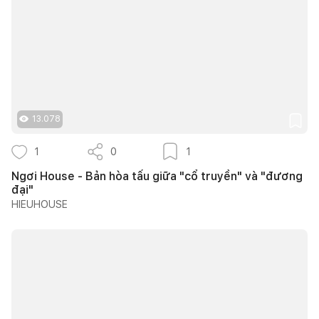
13.078
1
0
1
Ngơi House - Bản hòa tấu giữa "cổ truyền" và "đương
đại"
HIEUHOUSE