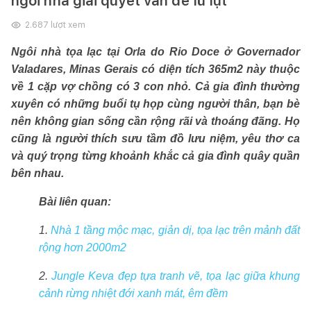
ngôi nhà giải quyết vấn đề lũ lụt
2.687
lượt xem
Ngôi nhà tọa lạc tại Orla do Rio Doce ở Governador
Valadares, Minas Gerais có diện tích 365m2 này thuộc
về 1 cặp vợ chồng có 3 con nhỏ. Cả gia đình thường
xuyên có những buổi tụ họp cùng người thân, bạn bè
nên không gian sống cần rộng rãi và thoáng đãng. Họ
cũng là người thích sưu tầm đồ lưu niệm, yêu thơ ca
và quý trọng từng khoảnh khắc cả gia đình quây quần
bên nhau.
Bài liên quan:
1.
Nhà 1 tầng mộc mạc, giản dị, tọa lạc trên mảnh đất
rộng hơn 2000m2
2.
Jungle Keva đẹp tựa tranh vẽ, tọa lạc giữa khung
cảnh rừng nhiệt đới xanh mát, êm đềm