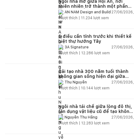
Ngôi nhà mở giữa Hội An, nơi
thiên nhiên trở thành một phần
của cuộc sống
27/06/2026,
AN NAM Design and Build
1
lượt thích |
11.234
lượt xem
5 điều cần tính trước khi thiết kế
biệt thự hướng Tây
27/06/2026,
3A Signature
2
lượt thích |
12.286
lượt xem
Cải tạo nhà 300 năm tuổi thành
không gian sống hiện đại giữa
thiên nhiên
27/06/2026,
Thu Nguyễn
1
lượt thích |
10.144
lượt xem
Ngôi nhà tái chế giữa lòng đô thị,
tận dụng vật liệu cũ để tạo không
gian sống linh hoạt
27/06/2026,
Nguyễn Thu Hằng
2
lượt thích |
12.283
lượt xem