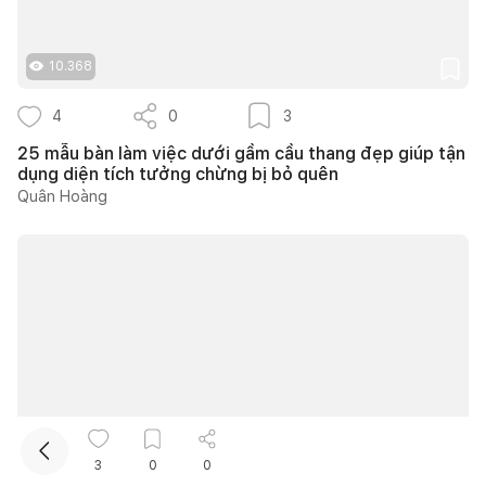
10.368
4
0
3
25 mẫu bàn làm việc dưới gầm cầu thang đẹp giúp tận
dụng diện tích tưởng chừng bị bỏ quên
Quân Hoàng
Kết nối thiết kế, thi công
10.613
3
0
0