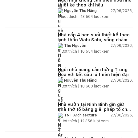
thiết kế theo khí hậu
27/06/2026,
Nguyễn Thu Hằng
2
lượt thích |
13.564
lượt xem
Nhà cấp 4 bên suối thiết kế theo
tinh thần Wabi Sabi, sống chậm
giữa thiên nhiên
27/06/2026,
Thu Nguyễn
1
lượt thích |
10.554
lượt xem
Ngôi nhà mang cảm hứng Trung
Hoa với kết cấu lộ thiên hiện đại
27/06/2026,
Nguyễn Thu Hằng
1
lượt thích |
10.660
lượt xem
Nhà vườn tại Ninh Bình gìn giữ
nhà thờ tổ bằng giải pháp tổ chức
lại không gian
27/06/2026,
TNT Architecture
1
lượt thích |
12.356
lượt xem