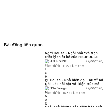
Bài đăng liên quan
Ngơi House - Ngôi nhà "vẽ trọn"
triết lý thiết kế của HIEUHOUSE
27/06/2026,
HIEUHOUSE
3
lượt thích |
11.274
lượt xem
LT House – Nhà hiện đại 340m² tại
Đắk Lắk nổi bật với kiến trúc mở
và hệ sân vườn kết nối thiên
27/06/2026,
NNA Design
nhiên
3
lượt thích |
15.844
lượt xem
Ngôi nhà không cần điều hòa nhờ