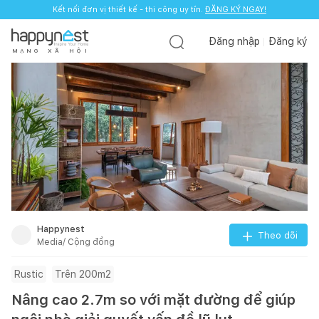
Kết nối đơn vị thiết kế - thi công uy tín.
ĐĂNG KÝ NGAY!
Đăng nhập
Đăng ký
M
Ạ
N
G
X
Ã
H
Ộ
I
Happynest
Theo dõi
Media/ Cộng đồng
Rustic
Trên 200m2
Nâng cao 2.7m so với mặt đường để giúp