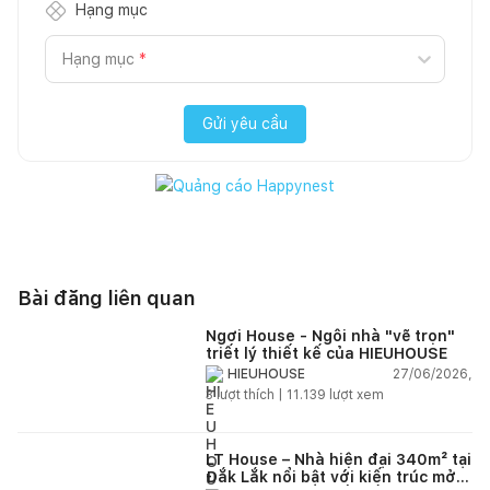
Hạng mục
Hạng mục
*
Gửi yêu cầu
Bài đăng liên quan
Ngơi House - Ngôi nhà "vẽ trọn"
triết lý thiết kế của HIEUHOUSE
27/06/2026,
HIEUHOUSE
3
lượt thích |
11.139
lượt xem
LT House – Nhà hiện đại 340m² tại
Đắk Lắk nổi bật với kiến trúc mở