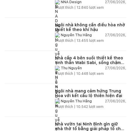
và hệ sân vườn kết nối thiên
27/06/2026,
NNA Design
nhiên
3
lượt thích |
12.840
lượt xem
Ngôi nhà không cần điều hòa nhờ
thiết kế theo khí hậu
27/06/2026,
Nguyễn Thu Hằng
2
lượt thích |
13.455
lượt xem
Nhà cấp 4 bên suối thiết kế theo
tinh thần Wabi Sabi, sống chậm
giữa thiên nhiên
27/06/2026,
Thu Nguyễn
1
lượt thích |
10.448
lượt xem
Ngôi nhà mang cảm hứng Trung
Hoa với kết cấu lộ thiên hiện đại
27/06/2026,
Nguyễn Thu Hằng
1
lượt thích |
10.542
lượt xem
Nhà vườn tại Ninh Bình gìn giữ
nhà thờ tổ bằng giải pháp tổ chức