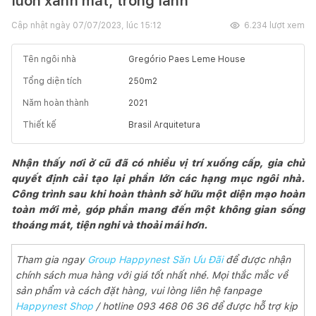
luôn xanh mát, trong lành
Cập nhật ngày
07/07/2023, lúc 15:12
6.234
lượt xem
Tên ngôi nhà
Gregório Paes Leme House
Tổng diện tích
250
m2
Năm hoàn thành
2021
Thiết kế
Brasil Arquitetura
Nhận thấy nơi ở cũ đã có nhiều vị trí xuống cấp, gia chủ
quyết định cải tạo lại phần lớn các hạng mục ngôi nhà.
Công trình sau khi hoàn thành sở hữu một diện mạo hoàn
toàn mới mẻ, góp phần mang đến một không gian sống
thoáng mát, tiện nghi và thoải mái hơn.
Tham gia ngay
Group Happynest Săn Ưu Đãi
để được nhận
chính sách mua hàng với giá tốt nhất nhé. Mọi thắc mắc về
sản phẩm và cách đặt hàng, vui lòng liên hệ fanpage
Happynest Shop
/ hotline 093 468 06 36 để được hỗ trợ kịp