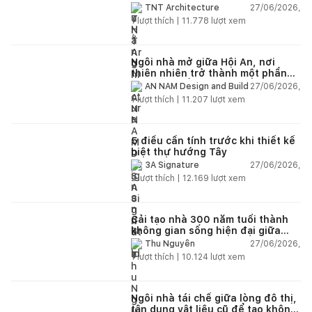
lại không gian
27/06/2026,
TNT Architecture
1
lượt thích |
11.778
lượt xem
Ngôi nhà mở giữa Hội An, nơi
thiên nhiên trở thành một phần
của cuộc sống
27/06/2026,
AN NAM Design and Build
1
lượt thích |
11.207
lượt xem
5 điều cần tính trước khi thiết kế
biệt thự hướng Tây
27/06/2026,
3A Signature
2
lượt thích |
12.169
lượt xem
Cải tạo nhà 300 năm tuổi thành
không gian sống hiện đại giữa
thiên nhiên
27/06/2026,
Thu Nguyễn
1
lượt thích |
10.124
lượt xem
Ngôi nhà tái chế giữa lòng đô thị,
tận dụng vật liệu cũ để tạo không