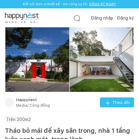
Kết nối đơn vị thiết kế - thi công uy tín.
ĐĂNG KÝ NGAY!
Đăng nhập
Đăng ký
M
Ạ
N
G
X
Ã
H
Ộ
I
Happynest
Theo dõi
Media/ Cộng đồng
Trên 200m2
Tháo bỏ mái để xây sân trong, nhà 1 tầng