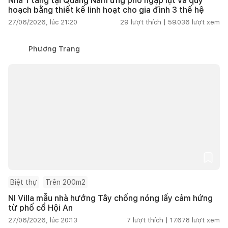
Nhà 1 tầng tại Quảng Nam ứng phó ngập lụt và quy
hoạch bằng thiết kế linh hoạt cho gia đình 3 thế hệ
27/06/2026, lúc 21:20
29
lượt thích |
59.036
lượt xem
Phương Trang
Biệt thự
Trên 200m2
NI Villa mẫu nhà hướng Tây chống nóng lấy cảm hứng
từ phố cổ Hội An
27/06/2026, lúc 20:13
7
lượt thích |
17.678
lượt xem