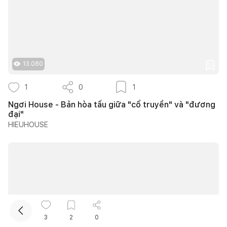
13.080
1
0
1
Kết nối thiết kế, thi công
Ngơi House - Bản hòa tấu giữa "cổ truyền" và "đương
đại"
HIEUHOUSE
Mua sắm hoàn thiện nhà
3
2
0