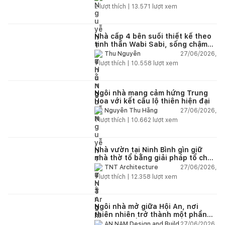
2
lượt thích |
13.571
lượt xem
Nhà cấp 4 bên suối thiết kế theo
tinh thần Wabi Sabi, sống chậm
giữa thiên nhiên
27/06/2026,
Thu Nguyễn
1
lượt thích |
10.558
lượt xem
Ngôi nhà mang cảm hứng Trung
Hoa với kết cấu lộ thiên hiện đại
27/06/2026,
Nguyễn Thu Hằng
1
lượt thích |
10.662
lượt xem
Nhà vườn tại Ninh Bình gìn giữ
nhà thờ tổ bằng giải pháp tổ chức
lại không gian
27/06/2026,
TNT Architecture
1
lượt thích |
12.358
lượt xem
Ngôi nhà mở giữa Hội An, nơi
thiên nhiên trở thành một phần
của cuộc sống
27/06/2026,
AN NAM Design and Build