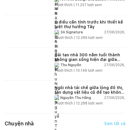
1
lượt thích |
11.237
lượt xem
5 điều cần tính trước khi thiết kế
biệt thự hướng Tây
27/06/2026,
3A Signature
2
lượt thích |
12.289
lượt xem
Cải tạo nhà 300 năm tuổi thành
không gian sống hiện đại giữa
thiên nhiên
27/06/2026,
Thu Nguyễn
1
lượt thích |
10.149
lượt xem
Ngôi nhà tái chế giữa lòng đô thị,
tận dụng vật liệu cũ để tạo không
gian sống linh hoạt
27/06/2026,
Nguyễn Thu Hằng
2
lượt thích |
12.288
lượt xem
Chuyện nhà
Xem tất cả