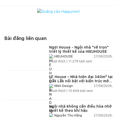
Bài đăng liên quan
Ngơi House - Ngôi nhà "vẽ trọn"
triết lý thiết kế của HIEUHOUSE
27/06/2026,
HIEUHOUSE
3
lượt thích |
11.278
lượt xem
LT House – Nhà hiện đại 340m² tại
Đắk Lắk nổi bật với kiến trúc mở
và hệ sân vườn kết nối thiên
27/06/2026,
NNA Design
nhiên
3
lượt thích |
15.849
lượt xem
Ngôi nhà không cần điều hòa nhờ
thiết kế theo khí hậu
27/06/2026,
Nguyễn Thu Hằng