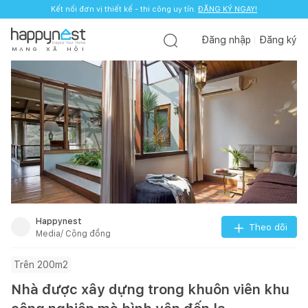
Kết nối đơn vị thiết kế - thi công uy tín.
ĐĂNG KÝ NGAY!
Đăng nhập
Đăng ký
M
Ạ
N
G
X
Ã
H
Ộ
I
Happynest
Theo dõi
Media/ Cộng đồng
Trên 200m2
Nhà được xây dựng trong khuôn viên khu