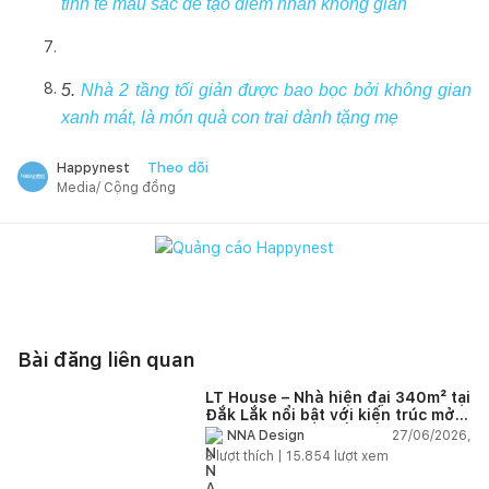
tinh tế màu sắc để tạo điểm nhấn không gian
5.
Nhà 2 tầng tối giản được bao bọc bởi không gian
xanh mát, là món quà con trai dành tặng mẹ
Theo dõi
Happynest
Media/ Cộng đồng
Bài đăng liên quan
LT House – Nhà hiện đại 340m² tại
Đắk Lắk nổi bật với kiến trúc mở
và hệ sân vườn kết nối thiên
27/06/2026,
NNA Design
nhiên
3
lượt thích |
15.854
lượt xem