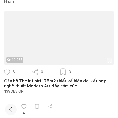
Như Ý
Kết nối thiết kế, thi công
10.065
Mua sắm hoàn thiện nhà
6
0
3
Căn hộ The Infiniti 175m2 thiết kế hiện đại kết hợp
nghệ thuật Modern Art đầy cảm xúc
139DESIGN
4
1
0