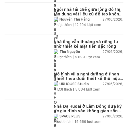
Ngôi nhà tái chế giữa lòng đô thị,
tận dụng vật liệu cũ để tạo không
gian sống linh hoạt
27/06/2026,
Nguyễn Thu Hằng
2
lượt thích |
12.294
lượt xem
Nhà ống vẫn thoáng và riêng tư
nhờ thiết kế mặt tiền đặc rỗng
27/06/2026,
Thu Nguyễn
2
lượt thích |
5.699
lượt xem
Mô hình villa nghỉ dưỡng ở Phan
Thiết theo đuổi thiết kế thô mộc
và vẻ đẹp nguyên bản
27/06/2026,
URHOUSE Studio
4
lượt thích |
5.884
lượt xem
Nhà Đạ Huoai ở Lâm Đồng đưa ký
ức gia đình vào không gian sống
đương đại
27/06/2026,
SPACE PLUS
1
lượt thích |
15.689
lượt xem