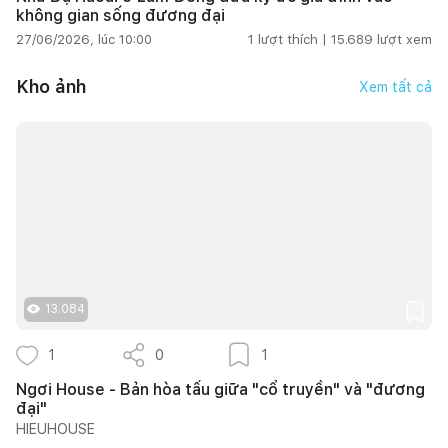
không gian sống đương đại
27/06/2026, lúc 10:00
1
lượt thích |
15.689
lượt xem
Kho ảnh
Xem tất cả
13.084
1
0
1
Ngơi House - Bản hòa tấu giữa "cổ truyền" và "đương
đại"
HIEUHOUSE