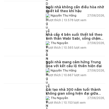
Ngôi nhà không cần điều hòa nhờ
thiết kế theo khí hậu
27/06/2026,
Nguyễn Thu Hằng
2
lượt thích |
13.578
lượt xem
Nhà cấp 4 bên suối thiết kế theo
tinh thần Wabi Sabi, sống chậm
giữa thiên nhiên
27/06/2026,
Thu Nguyễn
1
lượt thích |
10.565
lượt xem
Ngôi nhà mang cảm hứng Trung
Hoa với kết cấu lộ thiên hiện đại
27/06/2026,
Nguyễn Thu Hằng
1
lượt thích |
10.667
lượt xem
Cải tạo nhà 300 năm tuổi thành
không gian sống hiện đại giữa
thiên nhiên
27/06/2026,
Thu Nguyễn
1
lượt thích |
10.153
lượt xem