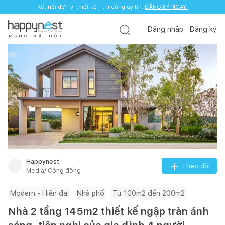
Kết nối đơn vị thiết kế - thi công uy tín.
ĐĂNG KÝ NGAY!
Đăng nhập
Đăng ký
M
Ạ
N
G
X
Ã
H
Ộ
I
Happynest
Theo dõi
Media/ Cộng đồng
Modern - Hiện đại
Nhà phố
Từ 100m2 đến 200m2
Nhà 2 tầng 145m2 thiết kế ngập tràn ánh