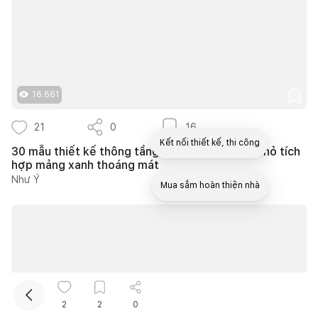
16.661
21
0
16
Kết nối thiết kế, thi công
30 mẫu thiết kế thông tầng nhà phố diện tích nhỏ tích
hợp mảng xanh thoáng mát
Như Ý
Mua sắm hoàn thiện nhà
2
2
0