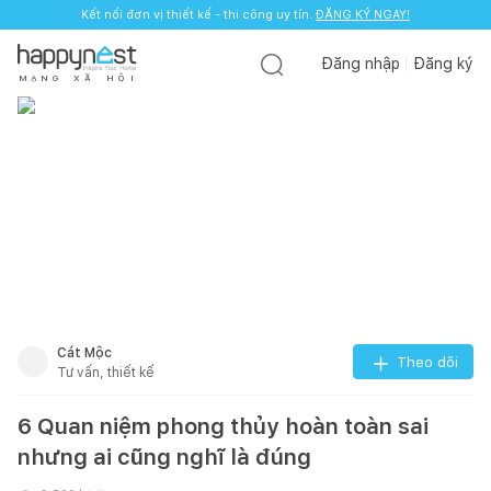
Kết nối đơn vị thiết kế - thi công uy tín.
ĐĂNG KÝ NGAY!
Đăng nhập
Đăng ký
M
Ạ
N
G
X
Ã
H
Ộ
I
Cát Mộc
Theo dõi
Tư vấn, thiết kế
6 Quan niệm phong thủy hoàn toàn sai
nhưng ai cũng nghĩ là đúng