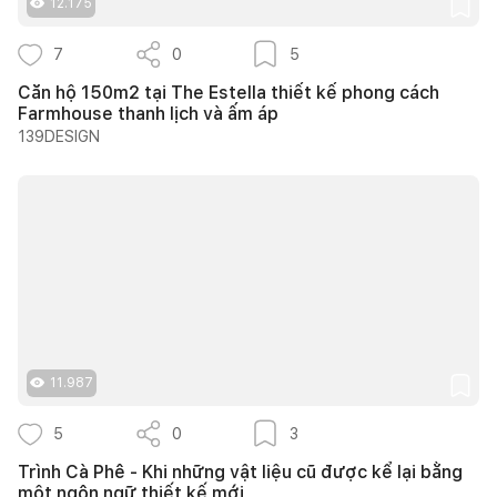
12.175
7
0
5
Căn hộ 150m2 tại The Estella thiết kế phong cách
Farmhouse thanh lịch và ấm áp
139DESIGN
11.987
5
0
3
Trình Cà Phê - Khi những vật liệu cũ được kể lại bằng
một ngôn ngữ thiết kế mới