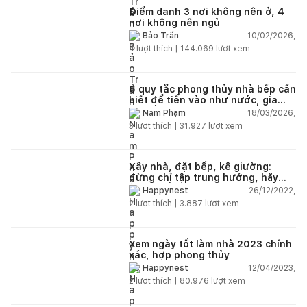
Điểm danh 3 nơi không nên ở, 4
nơi không nên ngủ
10/02/2026,
Bảo Trần
4
lượt thích |
144.069
lượt xem
6 quy tắc phong thủy nhà bếp cần
biết để tiền vào như nước, gia
đạo ấm êm
18/03/2026,
Nam Phạm
3
lượt thích |
31.927
lượt xem
Xây nhà, đặt bếp, kê giường:
đừng chỉ tập trung hướng, hãy
chú ý đến vị trí
26/12/2022,
Happynest
2
lượt thích |
3.887
lượt xem
Xem ngày tốt làm nhà 2023 chính
xác, hợp phong thủy
12/04/2023,
Happynest
2
lượt thích |
80.976
lượt xem