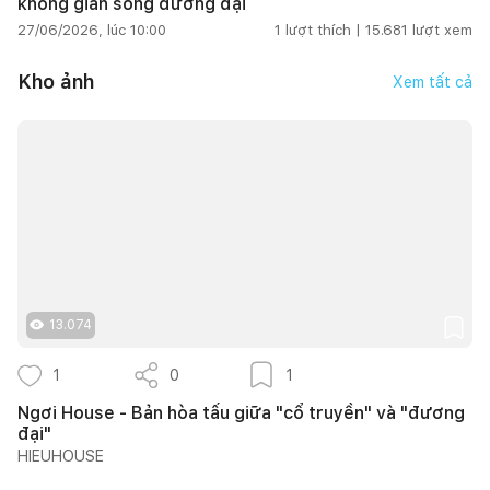
không gian sống đương đại
27/06/2026, lúc 10:00
1
lượt thích |
15.681
lượt xem
Kho ảnh
Xem tất cả
13.074
1
0
1
Ngơi House - Bản hòa tấu giữa "cổ truyền" và "đương
đại"
HIEUHOUSE