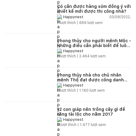
Có cần được hàng xóm đồng ý với
thiết kế mới được thi công nhà?
03/08/2022,
Happynest
1
lượt thích |
669
lượt xem
Phong thủy cho người mệnh Mộc -
Những điều cần phải biết để luôn
hưng vượng
Happynest
1
lượt thích |
2.464
lượt xem
Phong thủy nhà cho chủ nhân
mệnh Thổ đạt được công danh
tiền tài dễ dàng
Happynest
1
lượt thích |
1.160
lượt xem
12 con giáp nên trồng cây gì để
tăng tài lộc cho năm 2017
Happynest
0
lượt thích |
1.477
lượt xem